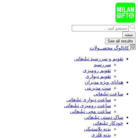
پرش
به
محتوا
Search
...
نتیجه
See all results
کاتالوگ محصــولات
تقویم و سررسید تبلیغاتی
سررسید
تقویم رومیزی
تقویم دیواری
هدایای ويژه مدیران
ست مدیریتی
ساعت تبلیغاتی
ساعت دیواری تبلیغاتی
ساعت رومیزی تبلیغاتی
ساعت مچی تبلیغاتی
ساک دستی تبلیغاتی
خودکار تبلیغاتی
بدنه پلاستیکی
بدنه فلزی