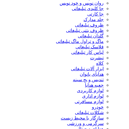
روان نویس و خود نویس
جا کلیدی تبلیغاتی
جا کارتی
جلد مدارک
ظروف تبلیغاتی
ظروف بتنی تبلیغاتی
گلدان تبلیغاتی
ماگ و تراول ماگ تبلیغاتی
فلاسک تبلیغاتی
لباس کار تبلیغاتی
تیشرت
کلاه
ابزار آلات تبلیغاتی
هدایای بانوان
تندیس و بج سینه
جعبه هدایا
لوازم کاربردی
لوازم اداری
لوازم مسافرتی
خودرو
شکلات تبلیغاتی
سازگار با محیط زیست
سرگرمی و ورزشی
هدایای دیجیتال