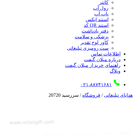
کانتر
رول آپ
پاپ آپ
استند ایکس
استند QR کد
دفتر یادداشت
پزشکی و سلامت
کاور لوح تقدیر
ست رومیزی تبلیغاتی
اطلاعات تماس
درباره میلان گیفت
راهنمای خرید از میلان گیفت
وبلاگ
۰۲۱-۸۸۷۴۱۶۸۱
هدایای تبلیغاتی
/
فروشگاه
/
سررسید 20720