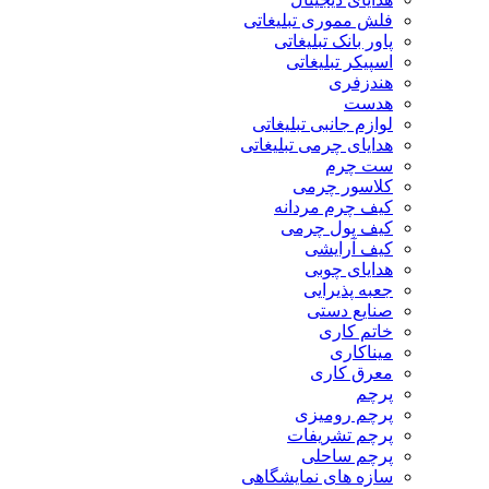
فلش مموری تبلیغاتی
پاور بانک تبلیغاتی
اسپیکر تبلیغاتی
هندزفری
هدست
لوازم جانبی تبلیغاتی
هدایای چرمی تبلیغاتی
ست چرم
کلاسور چرمی
کیف چرم مردانه
کیف پول چرمی
کیف آرایشی
هدایای چوبی
جعبه پذیرایی
صنایع دستی
خاتم کاری
میناکاری
معرق کاری
پرچم
پرچم رومیزی
پرچم تشریفات
پرچم ساحلی
سازه های نمایشگاهی