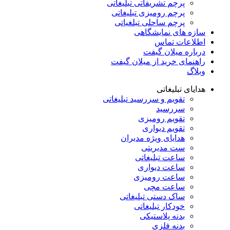
پرچم تشریفاتی تبلیغاتی
پرچم رومیزی تبلیغاتی
پرچم ساحلی تبلغیاتی
سازه های نمایشگاهی
اطلاعات تماس
درباره میلان گیفت
راهنمای خرید از میلان گیفت
وبلاگ
هدایای تبلیغاتی
تقویم و سررسید تبلیغاتی
سررسید
تقویم رومیزی
تقویم دیواری
هدایای ویژه مدیران
ست مدیریتی
ساعت تبلیغاتی
ساعت دیواری
ساعت رومیزی
ساعت مچی
ساک دستی تبلیغاتی
خودکار تبلیغاتی
بدنه پلاستیکی
بدنه فلزی