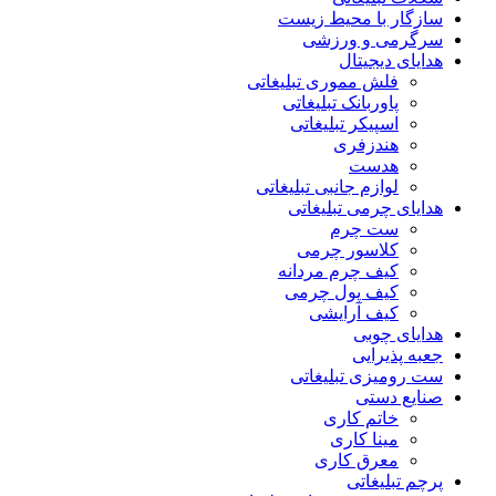
سازگار با محیط زیست
سرگرمی و ورزشی
هدایای دیجیتال
فلش مموری تبلیغاتی
پاوربانک تبلیغاتی
اسپیکر تبلیغاتی
هندزفری
هدست
لوازم جانبی تبلیغاتی
هدایای چرمی تبلیغاتی
ست چرم
کلاسور چرمی
کیف چرم مردانه
کیف پول چرمی
کیف آرایشی
هدایای چوبی
جعبه پذیرایی
ست رومیزی تبلیغاتی
صنایع دستی
خاتم کاری
مینا کاری
معرق کاری
پرچم تبلیغاتی