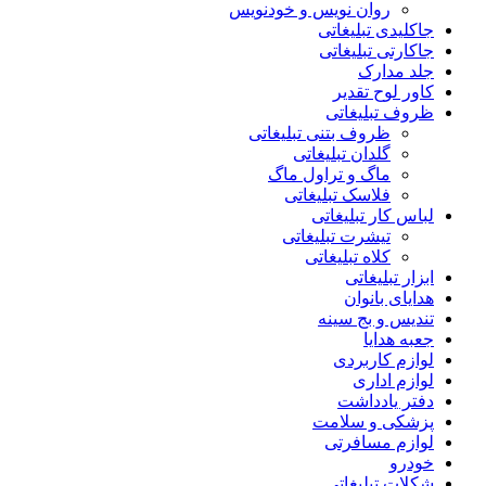
روان نویس و خودنویس
جاکلیدی تبلیغاتی
جاکارتی تبلیغاتی
جلد مدارک
کاور لوح تقدیر
ظروف تبلیغاتی
ظروف بتنی تبلیغاتی
گلدان تبلیغاتی
ماگ و تراول ماگ
فلاسک تبلیغاتی
لباس کار تبلیغاتی
تیشرت تبلیغاتی
کلاه تبلیغاتی
ابزار تبلیغاتی
هدایای بانوان
تندیس و بج سینه
جعبه هدایا
لوازم کاربردی
لوازم اداری
دفتر یادداشت
پزشکی و سلامت
لوازم مسافرتی
خودرو
شکلات تبلیغاتی