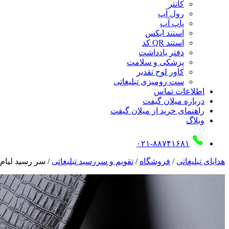
کانتر
رول آپ
پاپ آپ
استند ایکس
استند QR کد
دفتر یادداشت
پزشکی و سلامت
کاور لوح تقدیر
ست رومیزی تبلیغاتی
اطلاعات تماس
درباره میلان گیفت
راهنمای خرید از میلان گیفت
وبلاگ
۰۲۱-۸۸۷۴۱۶۸۱
هدایای تبلیغاتی
/
فروشگاه
/
تقویم و سررسید تبلیغاتی
/
سر رسید لیام