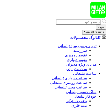
پرش
به
محتوا
Search
...
نتیجه
See all results
کاتالوگ محصــولات
تقویم و سررسید تبلیغاتی
سررسید
تقویم رومیزی
تقویم دیواری
هدایای ويژه مدیران
ست مدیریتی
ساعت تبلیغاتی
ساعت دیواری تبلیغاتی
ساعت رومیزی تبلیغاتی
ساعت مچی تبلیغاتی
ساک دستی تبلیغاتی
خودکار تبلیغاتی
بدنه پلاستیکی
بدنه فلزی