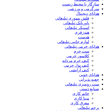
سازگار با محیط زیست
سرگرمی و ورزشی
هدایای دیجیتال
فلش مموری تبلیغاتی
پاوربانک تبلیغاتی
اسپیکر تبلیغاتی
هندزفری
هدست
لوازم جانبی تبلیغاتی
هدایای چرمی تبلیغاتی
ست چرم
کلاسور چرمی
کیف چرم مردانه
کیف پول چرمی
کیف آرایشی
هدایای چوبی
جعبه پذیرایی
ست رومیزی تبلیغاتی
صنایع دستی
خاتم کاری
مینا کاری
معرق کاری
پرچم تبلیغاتی