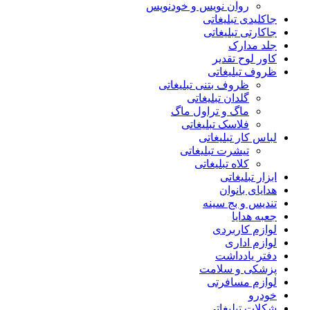
روان نویس و خودنویس
جاکلیدی تبلیغاتی
جاکارتی تبلیغاتی
جلد مدارک
کاور لوح تقدیر
ظروف تبلیغاتی
ظروف بتنی تبلیغاتی
گلدان تبلیغاتی
ماگ و تراول ماگ
فلاسک تبلیغاتی
لباس کار تبلیغاتی
تیشرت تبلیغاتی
کلاه تبلیغاتی
ابزار تبلیغاتی
هدایای بانوان
تندیس و بج سینه
جعبه هدایا
لوازم کاربردی
لوازم اداری
دفتر یادداشت
پزشکی و سلامت
لوازم مسافرتی
خودرو
شکلات تبلیغاتی