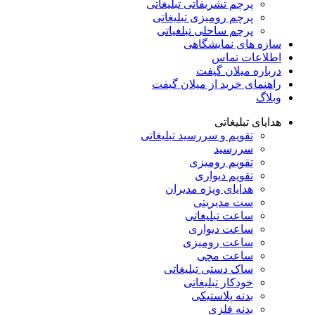
پرچم تشریفاتی تبلیغاتی
پرچم رومیزی تبلیغاتی
پرچم ساحلی تبلغیاتی
سازه های نمایشگاهی
اطلاعات تماس
درباره میلان گیفت
راهنمای خرید از میلان گیفت
وبلاگ
هدایای تبلیغاتی
تقویم و سررسید تبلیغاتی
سررسید
تقویم رومیزی
تقویم دیواری
هدایای ویژه مدیران
ست مدیریتی
ساعت تبلیغاتی
ساعت دیواری
ساعت رومیزی
ساعت مچی
ساک دستی تبلیغاتی
خودکار تبلیغاتی
بدنه پلاستیکی
بدنه فلزی