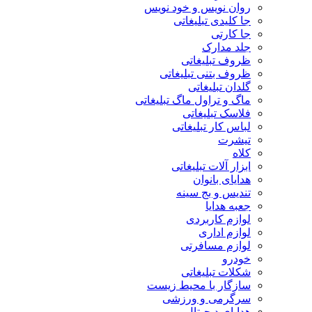
روان نویس و خود نویس
جا کلیدی تبلیغاتی
جا کارتی
جلد مدارک
ظروف تبلیغاتی
ظروف بتنی تبلیغاتی
گلدان تبلیغاتی
ماگ و تراول ماگ تبلیغاتی
فلاسک تبلیغاتی
لباس کار تبلیغاتی
تیشرت
کلاه
ابزار آلات تبلیغاتی
هدایای بانوان
تندیس و بج سینه
جعبه هدایا
لوازم کاربردی
لوازم اداری
لوازم مسافرتی
خودرو
شکلات تبلیغاتی
سازگار با محیط زیست
سرگرمی و ورزشی
هدایای دیجیتال