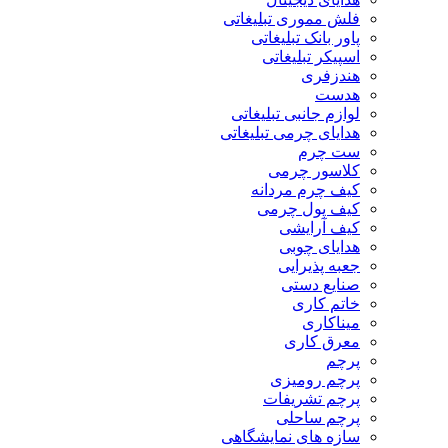
فلش مموری تبلیغاتی
پاور بانک تبلیغاتی
اسپیکر تبلیغاتی
هندزفری
هدست
لوازم جانبی تبلیغاتی
هدایای چرمی تبلیغاتی
ست چرم
کلاسور چرمی
کیف چرم مردانه
کیف پول چرمی
کیف آرایشی
هدایای چوبی
جعبه پذیرایی
صنایع دستی
خاتم کاری
میناکاری
معرق کاری
پرچم
پرچم رومیزی
پرچم تشریفات
پرچم ساحلی
سازه های نمایشگاهی