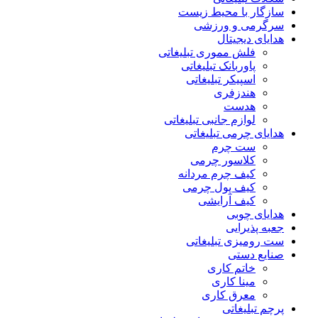
سازگار با محیط زیست
سرگرمی و ورزشی
هدایای دیجیتال
فلش مموری تبلیغاتی
پاوربانک تبلیغاتی
اسپیکر تبلیغاتی
هندزفری
هدست
لوازم جانبی تبلیغاتی
هدایای چرمی تبلیغاتی
ست چرم
کلاسور چرمی
کیف چرم مردانه
کیف پول چرمی
کیف آرایشی
هدایای چوبی
جعبه پذیرایی
ست رومیزی تبلیغاتی
صنایع دستی
خاتم کاری
مینا کاری
معرق کاری
پرچم تبلیغاتی