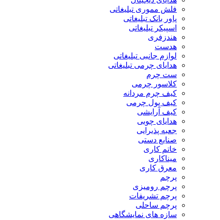
فلش مموری تبلیغاتی
پاور بانک تبلیغاتی
اسپیکر تبلیغاتی
هندزفری
هدست
لوازم جانبی تبلیغاتی
هدایای چرمی تبلیغاتی
ست چرم
کلاسور چرمی
کیف چرم مردانه
کیف پول چرمی
کیف آرایشی
هدایای چوبی
جعبه پذیرایی
صنایع دستی
خاتم کاری
میناکاری
معرق کاری
پرچم
پرچم رومیزی
پرچم تشریفات
پرچم ساحلی
سازه های نمایشگاهی