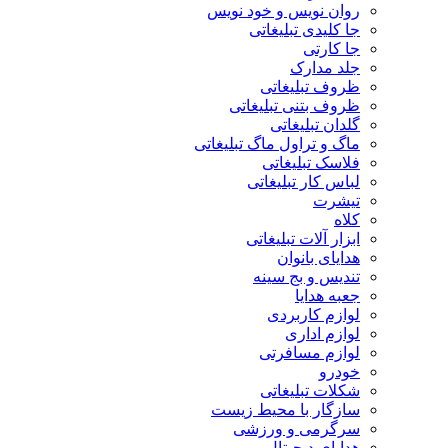
روان نویس و خود نویس
جا کلیدی تبلیغاتی
جا کارتی
جلد مدارک
ظروف تبلیغاتی
ظروف بتنی تبلیغاتی
گلدان تبلیغاتی
ماگ و تراول ماگ تبلیغاتی
فلاسک تبلیغاتی
لباس کار تبلیغاتی
تیشرت
کلاه
ابزار آلات تبلیغاتی
هدایای بانوان
تندیس و بج سینه
جعبه هدایا
لوازم کاربردی
لوازم اداری
لوازم مسافرتی
خودرو
شکلات تبلیغاتی
سازگار با محیط زیست
سرگرمی و ورزشی
هدایای دیجیتال