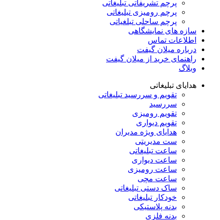
پرچم تشریفاتی تبلیغاتی
پرچم رومیزی تبلیغاتی
پرچم ساحلی تبلغیاتی
سازه های نمایشگاهی
اطلاعات تماس
درباره میلان گیفت
راهنمای خرید از میلان گیفت
وبلاگ
هدایای تبلیغاتی
تقویم و سررسید تبلیغاتی
سررسید
تقویم رومیزی
تقویم دیواری
هدایای ویژه مدیران
ست مدیریتی
ساعت تبلیغاتی
ساعت دیواری
ساعت رومیزی
ساعت مچی
ساک دستی تبلیغاتی
خودکار تبلیغاتی
بدنه پلاستیکی
بدنه فلزی