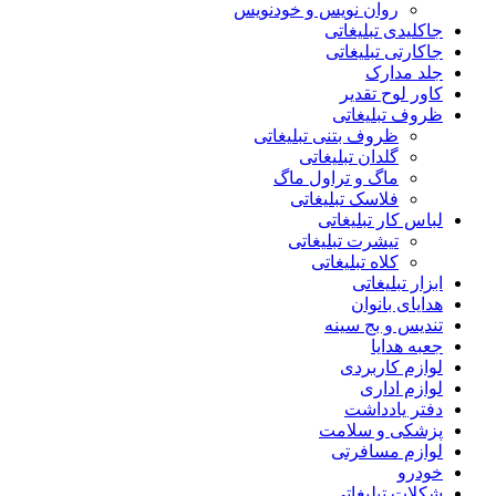
روان نویس و خودنویس
جاکلیدی تبلیغاتی
جاکارتی تبلیغاتی
جلد مدارک
کاور لوح تقدیر
ظروف تبلیغاتی
ظروف بتنی تبلیغاتی
گلدان تبلیغاتی
ماگ و تراول ماگ
فلاسک تبلیغاتی
لباس کار تبلیغاتی
تیشرت تبلیغاتی
کلاه تبلیغاتی
ابزار تبلیغاتی
هدایای بانوان
تندیس و بج سینه
جعبه هدایا
لوازم کاربردی
لوازم اداری
دفتر یادداشت
پزشکی و سلامت
لوازم مسافرتی
خودرو
شکلات تبلیغاتی