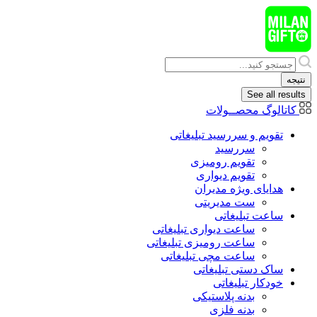
پرش
به
محتوا
Search
...
نتیجه
See all results
کاتالوگ محصــولات
تقویم و سررسید تبلیغاتی
سررسید
تقویم رومیزی
تقویم دیواری
هدایای ويژه مدیران
ست مدیریتی
ساعت تبلیغاتی
ساعت دیواری تبلیغاتی
ساعت رومیزی تبلیغاتی
ساعت مچی تبلیغاتی
ساک دستی تبلیغاتی
خودکار تبلیغاتی
بدنه پلاستیکی
بدنه فلزی