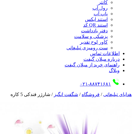
کانتر
رول آپ
پاپ آپ
استند ایکس
استند QR کد
دفتر یادداشت
پزشکی و سلامت
کاور لوح تقدیر
ست رومیزی تبلیغاتی
اطلاعات تماس
درباره میلان گیفت
راهنمای خرید از میلان گیفت
وبلاگ
۰۲۱-۸۸۷۴۱۶۸۱
هدایای تبلیغاتی
/
فروشگاه
/
شگفت انگیز
/
شارژر فندکی 5 کاره