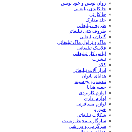
روان نویس و خود نویس
جا کلیدی تبلیغاتی
جا کارتی
جلد مدارک
ظروف تبلیغاتی
ظروف بتنی تبلیغاتی
گلدان تبلیغاتی
ماگ و تراول ماگ تبلیغاتی
فلاسک تبلیغاتی
لباس کار تبلیغاتی
تیشرت
کلاه
ابزار آلات تبلیغاتی
هدایای بانوان
تندیس و بج سینه
جعبه هدایا
لوازم کاربردی
لوازم اداری
لوازم مسافرتی
خودرو
شکلات تبلیغاتی
سازگار با محیط زیست
سرگرمی و ورزشی
هدایای دیجیتال