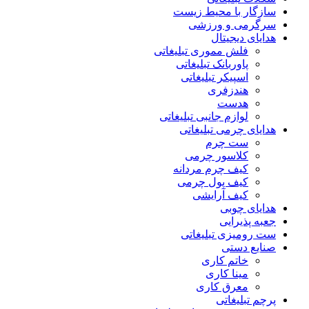
سازگار با محیط زیست
سرگرمی و ورزشی
هدایای دیجیتال
فلش مموری تبلیغاتی
پاوربانک تبلیغاتی
اسپیکر تبلیغاتی
هندزفری
هدست
لوازم جانبی تبلیغاتی
هدایای چرمی تبلیغاتی
ست چرم
کلاسور چرمی
کیف چرم مردانه
کیف پول چرمی
کیف آرایشی
هدایای چوبی
جعبه پذیرایی
ست رومیزی تبلیغاتی
صنایع دستی
خاتم کاری
مینا کاری
معرق کاری
پرچم تبلیغاتی