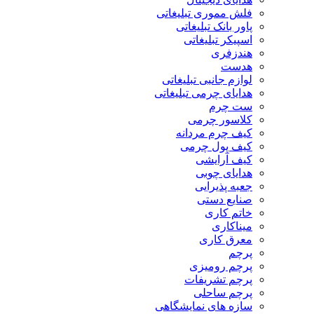
فلش مموری تبلیغاتی
پاور بانک تبلیغاتی
اسپیکر تبلیغاتی
هندزفری
هدست
لوازم جانبی تبلیغاتی
هدایای چرمی تبلیغاتی
ست چرم
کلاسور چرمی
کیف چرم مردانه
کیف پول چرمی
کیف آرایشی
هدایای چوبی
جعبه پذیرایی
صنایع دستی
خاتم کاری
میناکاری
معرق کاری
پرچم
پرچم رومیزی
پرچم تشریفات
پرچم ساحلی
سازه های نمایشگاهی