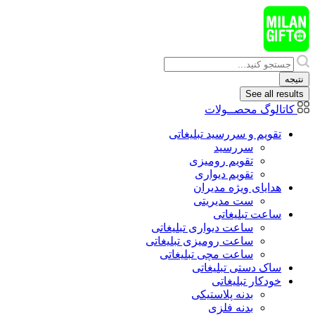
پرش
به
محتوا
Search
...
نتیجه
See all results
کاتالوگ محصــولات
تقویم و سررسید تبلیغاتی
سررسید
تقویم رومیزی
تقویم دیواری
هدایای ويژه مدیران
ست مدیریتی
ساعت تبلیغاتی
ساعت دیواری تبلیغاتی
ساعت رومیزی تبلیغاتی
ساعت مچی تبلیغاتی
ساک دستی تبلیغاتی
خودکار تبلیغاتی
بدنه پلاستیکی
بدنه فلزی