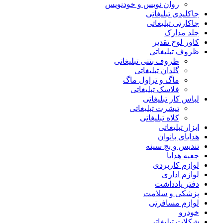
روان نویس و خودنویس
جاکلیدی تبلیغاتی
جاکارتی تبلیغاتی
جلد مدارک
کاور لوح تقدیر
ظروف تبلیغاتی
ظروف بتنی تبلیغاتی
گلدان تبلیغاتی
ماگ و تراول ماگ
فلاسک تبلیغاتی
لباس کار تبلیغاتی
تیشرت تبلیغاتی
کلاه تبلیغاتی
ابزار تبلیغاتی
هدایای بانوان
تندیس و بج سینه
جعبه هدایا
لوازم کاربردی
لوازم اداری
دفتر یادداشت
پزشکی و سلامت
لوازم مسافرتی
خودرو
شکلات تبلیغاتی