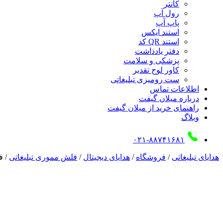
کانتر
رول آپ
پاپ آپ
استند ایکس
استند QR کد
دفتر یادداشت
پزشکی و سلامت
کاور لوح تقدیر
ست رومیزی تبلیغاتی
اطلاعات تماس
درباره میلان گیفت
راهنمای خرید از میلان گیفت
وبلاگ
۰۲۱-۸۸۷۴۱۶۸۱
هدایای تبلیغاتی
/
فروشگاه
/
هدایای دیجیتال
/
فلش مموری تبلیغاتی
/
فل