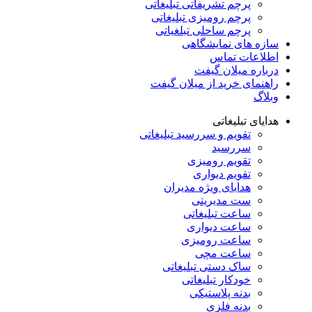
پرچم تشریفاتی تبلیغاتی
پرچم رومیزی تبلیغاتی
پرچم ساحلی تبلغیاتی
سازه های نمایشگاهی
اطلاعات تماس
درباره میلان گیفت
راهنمای خرید از میلان گیفت
وبلاگ
هدایای تبلیغاتی
تقویم و سررسید تبلیغاتی
سررسید
تقویم رومیزی
تقویم دیواری
هدایای ویژه مدیران
ست مدیریتی
ساعت تبلیغاتی
ساعت دیواری
ساعت رومیزی
ساعت مچی
ساک دستی تبلیغاتی
خودکار تبلیغاتی
بدنه پلاستیکی
بدنه فلزی