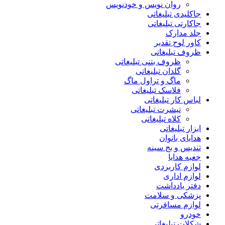
روان نویس و خودنویس
جاکلیدی تبلیغاتی
جاکارتی تبلیغاتی
جلد مدارک
کاور لوح تقدیر
ظروف تبلیغاتی
ظروف بتنی تبلیغاتی
گلدان تبلیغاتی
ماگ و تراول ماگ
فلاسک تبلیغاتی
لباس کار تبلیغاتی
تیشرت تبلیغاتی
کلاه تبلیغاتی
ابزار تبلیغاتی
هدایای بانوان
تندیس و بج سینه
جعبه هدایا
لوازم کاربردی
لوازم اداری
دفتر یادداشت
پزشکی و سلامت
لوازم مسافرتی
خودرو
شکلات تبلیغاتی