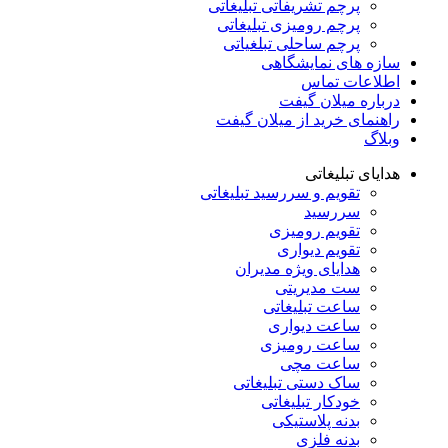
پرچم تشریفاتی تبلیغاتی
پرچم رومیزی تبلیغاتی
پرچم ساحلی تبلغیاتی
سازه های نمایشگاهی
اطلاعات تماس
درباره میلان گیفت
راهنمای خرید از میلان گیفت
وبلاگ
هدایای تبلیغاتی
تقویم و سررسید تبلیغاتی
سررسید
تقویم رومیزی
تقویم دیواری
هدایای ویژه مدیران
ست مدیریتی
ساعت تبلیغاتی
ساعت دیواری
ساعت رومیزی
ساعت مچی
ساک دستی تبلیغاتی
خودکار تبلیغاتی
بدنه پلاستیکی
بدنه فلزی