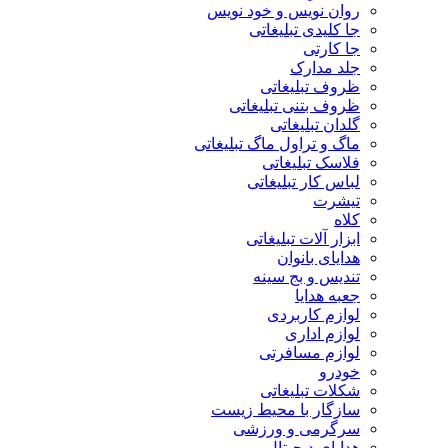
روان نویس و خود نویس
جا کلیدی تبلیغاتی
جا کارتی
جلد مدارک
ظروف تبلیغاتی
ظروف بتنی تبلیغاتی
گلدان تبلیغاتی
ماگ و تراول ماگ تبلیغاتی
فلاسک تبلیغاتی
لباس کار تبلیغاتی
تیشرت
کلاه
ابزار آلات تبلیغاتی
هدایای بانوان
تندیس و بج سینه
جعبه هدایا
لوازم کاربردی
لوازم اداری
لوازم مسافرتی
خودرو
شکلات تبلیغاتی
سازگار با محیط زیست
سرگرمی و ورزشی
هدایای دیجیتال