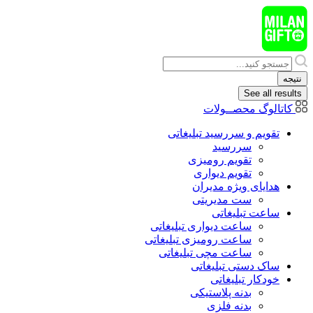
پرش
به
محتوا
Search
...
نتیجه
See all results
کاتالوگ محصــولات
تقویم و سررسید تبلیغاتی
سررسید
تقویم رومیزی
تقویم دیواری
هدایای ويژه مدیران
ست مدیریتی
ساعت تبلیغاتی
ساعت دیواری تبلیغاتی
ساعت رومیزی تبلیغاتی
ساعت مچی تبلیغاتی
ساک دستی تبلیغاتی
خودکار تبلیغاتی
بدنه پلاستیکی
بدنه فلزی