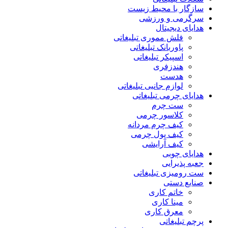
سازگار با محیط زیست
سرگرمی و ورزشی
هدایای دیجیتال
فلش مموری تبلیغاتی
پاوربانک تبلیغاتی
اسپیکر تبلیغاتی
هندزفری
هدست
لوازم جانبی تبلیغاتی
هدایای چرمی تبلیغاتی
ست چرم
کلاسور چرمی
کیف چرم مردانه
کیف پول چرمی
کیف آرایشی
هدایای چوبی
جعبه پذیرایی
ست رومیزی تبلیغاتی
صنایع دستی
خاتم کاری
مینا کاری
معرق کاری
پرچم تبلیغاتی