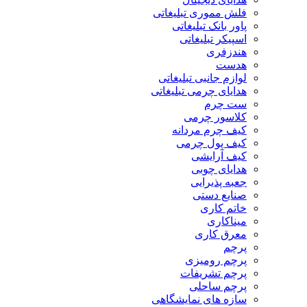
فلش مموری تبلیغاتی
پاور بانک تبلیغاتی
اسپیکر تبلیغاتی
هندزفری
هدست
لوازم جانبی تبلیغاتی
هدایای چرمی تبلیغاتی
ست چرم
کلاسور چرمی
کیف چرم مردانه
کیف پول چرمی
کیف آرایشی
هدایای چوبی
جعبه پذیرایی
صنایع دستی
خاتم کاری
میناکاری
معرق کاری
پرچم
پرچم رومیزی
پرچم تشریفات
پرچم ساحلی
سازه های نمایشگاهی