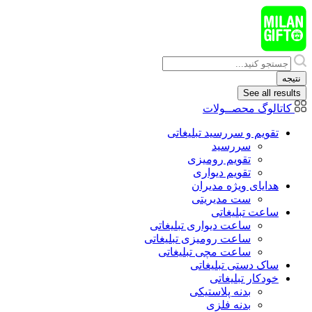
پرش
به
محتوا
Search
...
نتیجه
See all results
کاتالوگ محصــولات
تقویم و سررسید تبلیغاتی
سررسید
تقویم رومیزی
تقویم دیواری
هدایای ويژه مدیران
ست مدیریتی
ساعت تبلیغاتی
ساعت دیواری تبلیغاتی
ساعت رومیزی تبلیغاتی
ساعت مچی تبلیغاتی
ساک دستی تبلیغاتی
خودکار تبلیغاتی
بدنه پلاستیکی
بدنه فلزی