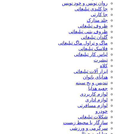
روان نویس و خود نویس
جا کلیدی تبلیغاتی
جا کارتی
جلد مدارک
ظروف تبلیغاتی
ظروف بتنی تبلیغاتی
گلدان تبلیغاتی
ماگ و تراول ماگ تبلیغاتی
فلاسک تبلیغاتی
لباس کار تبلیغاتی
تیشرت
کلاه
ابزار آلات تبلیغاتی
هدایای بانوان
تندیس و بج سینه
جعبه هدایا
لوازم کاربردی
لوازم اداری
لوازم مسافرتی
خودرو
شکلات تبلیغاتی
سازگار با محیط زیست
سرگرمی و ورزشی
هدایای دیجیتال