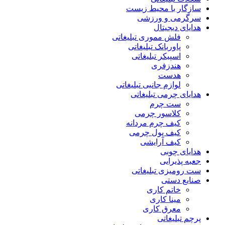
سازگار با محیط زیست
سرگرمی و ورزشی
هدایای دیجیتال
فلش مموری تبلیغاتی
پاوربانک تبلیغاتی
اسپیکر تبلیغاتی
هندزفری
هدست
لوازم جانبی تبلیغاتی
هدایای چرمی تبلیغاتی
ست چرم
کلاسور چرمی
کیف چرم مردانه
کیف پول چرمی
کیف آرایشی
هدایای چوبی
جعبه پذیرایی
ست رومیزی تبلیغاتی
صنایع دستی
خاتم کاری
مینا کاری
معرق کاری
پرچم تبلیغاتی