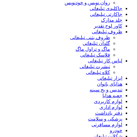
روان نویس و خودنویس
جاکلیدی تبلیغاتی
جاکارتی تبلیغاتی
جلد مدارک
کاور لوح تقدیر
ظروف تبلیغاتی
ظروف بتنی تبلیغاتی
گلدان تبلیغاتی
ماگ و تراول ماگ
فلاسک تبلیغاتی
لباس کار تبلیغاتی
تیشرت تبلیغاتی
کلاه تبلیغاتی
ابزار تبلیغاتی
هدایای بانوان
تندیس و بج سینه
جعبه هدایا
لوازم کاربردی
لوازم اداری
دفتر یادداشت
پزشکی و سلامت
لوازم مسافرتی
خودرو
شکلات تبلیغاتی