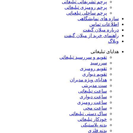
پرچم تشریفاتی تبلیغاتی
پرچم رومیزی تبلیغاتی
پرچم ساحلی تبلغیاتی
سازه های نمایشگاهی
اطلاعات تماس
درباره میلان گیفت
راهنمای خرید از میلان گیفت
وبلاگ
هدایای تبلیغاتی
تقویم و سررسید تبلیغاتی
سررسید
تقویم رومیزی
تقویم دیواری
هدایای ویژه مدیران
ست مدیریتی
ساعت تبلیغاتی
ساعت دیواری
ساعت رومیزی
ساعت مچی
ساک دستی تبلیغاتی
خودکار تبلیغاتی
بدنه پلاستیکی
بدنه فلزی