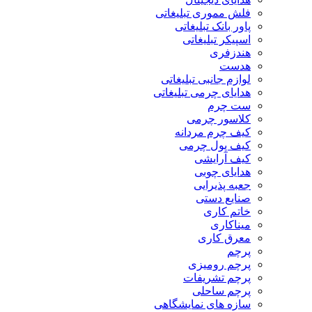
فلش مموری تبلیغاتی
پاور بانک تبلیغاتی
اسپیکر تبلیغاتی
هندزفری
هدست
لوازم جانبی تبلیغاتی
هدایای چرمی تبلیغاتی
ست چرم
کلاسور چرمی
کیف چرم مردانه
کیف پول چرمی
کیف آرایشی
هدایای چوبی
جعبه پذیرایی
صنایع دستی
خاتم کاری
میناکاری
معرق کاری
پرچم
پرچم رومیزی
پرچم تشریفات
پرچم ساحلی
سازه های نمایشگاهی