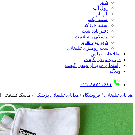
کانتر
رول آپ
پاپ آپ
استند ایکس
استند QR کد
دفتر یادداشت
پزشکی و سلامت
کاور لوح تقدیر
ست رومیزی تبلیغاتی
اطلاعات تماس
درباره میلان گیفت
راهنمای خرید از میلان گیفت
وبلاگ
۰۲۱-۸۸۷۴۱۶۸۱
هدایای تبلیغاتی
/
فروشگاه
/
هدایای تبلیغاتی پزشکی
/
ماسک تبلیغاتی 03