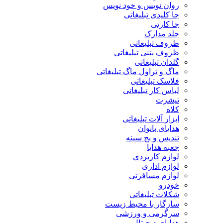
روان نویس و خود نویس
جا کلیدی تبلیغاتی
جا کارتی
جلد مدارک
ظروف تبلیغاتی
ظروف بتنی تبلیغاتی
گلدان تبلیغاتی
ماگ و تراول ماگ تبلیغاتی
فلاسک تبلیغاتی
لباس کار تبلیغاتی
تیشرت
کلاه
ابزار آلات تبلیغاتی
هدایای بانوان
تندیس و بج سینه
جعبه هدایا
لوازم کاربردی
لوازم اداری
لوازم مسافرتی
خودرو
شکلات تبلیغاتی
سازگار با محیط زیست
سرگرمی و ورزشی
هدایای دیجیتال