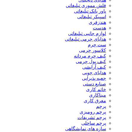
فلش مموری تبلیغاتی
پاور بانک تبلیغاتی
اسپیکر تبلیغاتی
هندزفری
هدست
لوازم جانبی تبلیغاتی
هدایای چرمی تبلیغاتی
ست چرم
کلاسور چرمی
کیف چرم مردانه
کیف پول چرمی
کیف آرایشی
هدایای چوبی
جعبه پذیرایی
صنایع دستی
خاتم کاری
میناکاری
معرق کاری
پرچم
پرچم رومیزی
پرچم تشریفات
پرچم ساحلی
سازه های نمایشگاهی