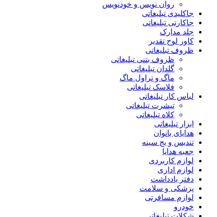
روان نویس و خودنویس
جاکلیدی تبلیغاتی
جاکارتی تبلیغاتی
جلد مدارک
کاور لوح تقدیر
ظروف تبلیغاتی
ظروف بتنی تبلیغاتی
گلدان تبلیغاتی
ماگ و تراول ماگ
فلاسک تبلیغاتی
لباس کار تبلیغاتی
تیشرت تبلیغاتی
کلاه تبلیغاتی
ابزار تبلیغاتی
هدایای بانوان
تندیس و بج سینه
جعبه هدایا
لوازم کاربردی
لوازم اداری
دفتر یادداشت
پزشکی و سلامت
لوازم مسافرتی
خودرو
شکلات تبلیغاتی