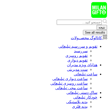
پرش
به
محتوا
Search
...
نتیجه
See all results
کاتالوگ محصــولات
تقویم و سررسید تبلیغاتی
سررسید
تقویم رومیزی
تقویم دیواری
هدایای ويژه مدیران
ست مدیریتی
ساعت تبلیغاتی
ساعت دیواری تبلیغاتی
ساعت رومیزی تبلیغاتی
ساعت مچی تبلیغاتی
ساک دستی تبلیغاتی
خودکار تبلیغاتی
بدنه پلاستیکی
بدنه فلزی