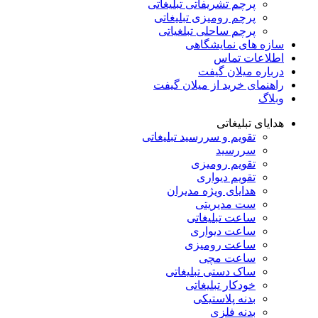
پرچم تشریفاتی تبلیغاتی
پرچم رومیزی تبلیغاتی
پرچم ساحلی تبلغیاتی
سازه های نمایشگاهی
اطلاعات تماس
درباره میلان گیفت
راهنمای خرید از میلان گیفت
وبلاگ
هدایای تبلیغاتی
تقویم و سررسید تبلیغاتی
سررسید
تقویم رومیزی
تقویم دیواری
هدایای ویژه مدیران
ست مدیریتی
ساعت تبلیغاتی
ساعت دیواری
ساعت رومیزی
ساعت مچی
ساک دستی تبلیغاتی
خودکار تبلیغاتی
بدنه پلاستیکی
بدنه فلزی