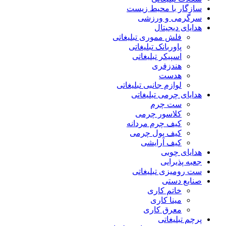
سازگار با محیط زیست
سرگرمی و ورزشی
هدایای دیجیتال
فلش مموری تبلیغاتی
پاوربانک تبلیغاتی
اسپیکر تبلیغاتی
هندزفری
هدست
لوازم جانبی تبلیغاتی
هدایای چرمی تبلیغاتی
ست چرم
کلاسور چرمی
کیف چرم مردانه
کیف پول چرمی
کیف آرایشی
هدایای چوبی
جعبه پذیرایی
ست رومیزی تبلیغاتی
صنایع دستی
خاتم کاری
مینا کاری
معرق کاری
پرچم تبلیغاتی