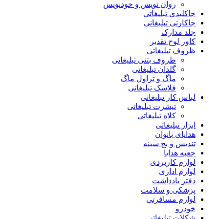
روان نویس و خودنویس
جاکلیدی تبلیغاتی
جاکارتی تبلیغاتی
جلد مدارک
کاور لوح تقدیر
ظروف تبلیغاتی
ظروف بتنی تبلیغاتی
گلدان تبلیغاتی
ماگ و تراول ماگ
فلاسک تبلیغاتی
لباس کار تبلیغاتی
تیشرت تبلیغاتی
کلاه تبلیغاتی
ابزار تبلیغاتی
هدایای بانوان
تندیس و بج سینه
جعبه هدایا
لوازم کاربردی
لوازم اداری
دفتر یادداشت
پزشکی و سلامت
لوازم مسافرتی
خودرو
شکلات تبلیغاتی