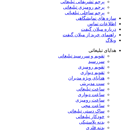
پرچم تشریفاتی تبلیغاتی
پرچم رومیزی تبلیغاتی
پرچم ساحلی تبلغیاتی
سازه های نمایشگاهی
اطلاعات تماس
درباره میلان گیفت
راهنمای خرید از میلان گیفت
وبلاگ
هدایای تبلیغاتی
تقویم و سررسید تبلیغاتی
سررسید
تقویم رومیزی
تقویم دیواری
هدایای ویژه مدیران
ست مدیریتی
ساعت تبلیغاتی
ساعت دیواری
ساعت رومیزی
ساعت مچی
ساک دستی تبلیغاتی
خودکار تبلیغاتی
بدنه پلاستیکی
بدنه فلزی