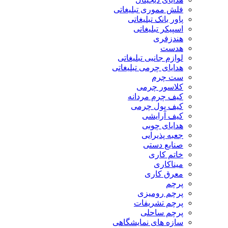
فلش مموری تبلیغاتی
پاور بانک تبلیغاتی
اسپیکر تبلیغاتی
هندزفری
هدست
لوازم جانبی تبلیغاتی
هدایای چرمی تبلیغاتی
ست چرم
کلاسور چرمی
کیف چرم مردانه
کیف پول چرمی
کیف آرایشی
هدایای چوبی
جعبه پذیرایی
صنایع دستی
خاتم کاری
میناکاری
معرق کاری
پرچم
پرچم رومیزی
پرچم تشریفات
پرچم ساحلی
سازه های نمایشگاهی