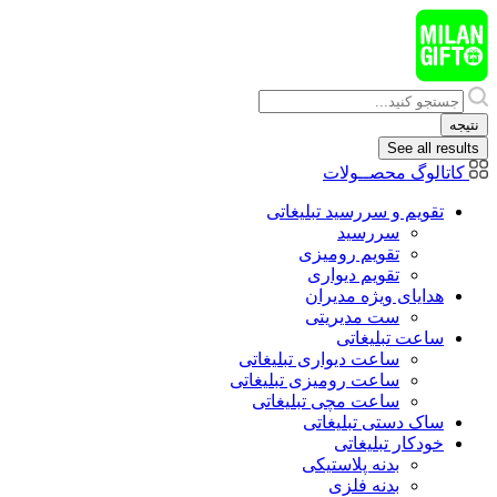
پرش
به
محتوا
Search
...
نتیجه
See all results
کاتالوگ محصــولات
تقویم و سررسید تبلیغاتی
سررسید
تقویم رومیزی
تقویم دیواری
هدایای ويژه مدیران
ست مدیریتی
ساعت تبلیغاتی
ساعت دیواری تبلیغاتی
ساعت رومیزی تبلیغاتی
ساعت مچی تبلیغاتی
ساک دستی تبلیغاتی
خودکار تبلیغاتی
بدنه پلاستیکی
بدنه فلزی