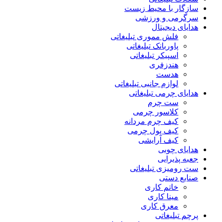
سازگار با محیط زیست
سرگرمی و ورزشی
هدایای دیجیتال
فلش مموری تبلیغاتی
پاوربانک تبلیغاتی
اسپیکر تبلیغاتی
هندزفری
هدست
لوازم جانبی تبلیغاتی
هدایای چرمی تبلیغاتی
ست چرم
کلاسور چرمی
کیف چرم مردانه
کیف پول چرمی
کیف آرایشی
هدایای چوبی
جعبه پذیرایی
ست رومیزی تبلیغاتی
صنایع دستی
خاتم کاری
مینا کاری
معرق کاری
پرچم تبلیغاتی