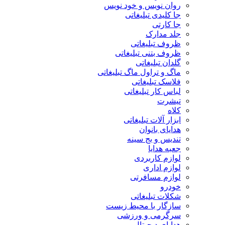
روان نویس و خود نویس
جا کلیدی تبلیغاتی
جا کارتی
جلد مدارک
ظروف تبلیغاتی
ظروف بتنی تبلیغاتی
گلدان تبلیغاتی
ماگ و تراول ماگ تبلیغاتی
فلاسک تبلیغاتی
لباس کار تبلیغاتی
تیشرت
کلاه
ابزار آلات تبلیغاتی
هدایای بانوان
تندیس و بج سینه
جعبه هدایا
لوازم کاربردی
لوازم اداری
لوازم مسافرتی
خودرو
شکلات تبلیغاتی
سازگار با محیط زیست
سرگرمی و ورزشی
هدایای دیجیتال