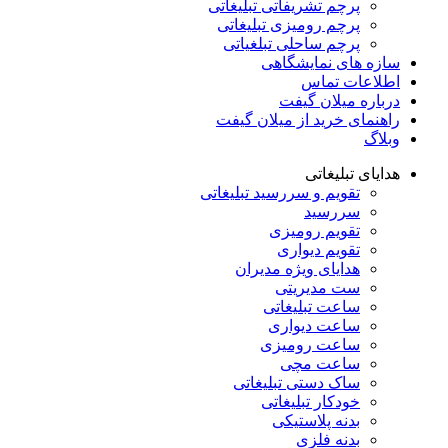
پرچم تشریفاتی تبلیغاتی
پرچم رومیزی تبلیغاتی
پرچم ساحلی تبلغیاتی
سازه های نمایشگاهی
اطلاعات تماس
درباره میلان گیفت
راهنمای خرید از میلان گیفت
وبلاگ
هدایای تبلیغاتی
تقویم و سررسید تبلیغاتی
سررسید
تقویم رومیزی
تقویم دیواری
هدایای ویژه مدیران
ست مدیریتی
ساعت تبلیغاتی
ساعت دیواری
ساعت رومیزی
ساعت مچی
ساک دستی تبلیغاتی
خودکار تبلیغاتی
بدنه پلاستیکی
بدنه فلزی