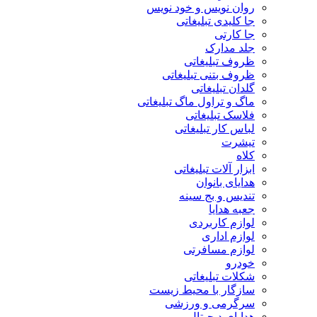
روان نویس و خود نویس
جا کلیدی تبلیغاتی
جا کارتی
جلد مدارک
ظروف تبلیغاتی
ظروف بتنی تبلیغاتی
گلدان تبلیغاتی
ماگ و تراول ماگ تبلیغاتی
فلاسک تبلیغاتی
لباس کار تبلیغاتی
تیشرت
کلاه
ابزار آلات تبلیغاتی
هدایای بانوان
تندیس و بج سینه
جعبه هدایا
لوازم کاربردی
لوازم اداری
لوازم مسافرتی
خودرو
شکلات تبلیغاتی
سازگار با محیط زیست
سرگرمی و ورزشی
هدایای دیجیتال