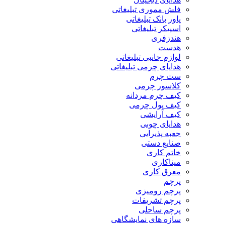
فلش مموری تبلیغاتی
پاور بانک تبلیغاتی
اسپیکر تبلیغاتی
هندزفری
هدست
لوازم جانبی تبلیغاتی
هدایای چرمی تبلیغاتی
ست چرم
کلاسور چرمی
کیف چرم مردانه
کیف پول چرمی
کیف آرایشی
هدایای چوبی
جعبه پذیرایی
صنایع دستی
خاتم کاری
میناکاری
معرق کاری
پرچم
پرچم رومیزی
پرچم تشریفات
پرچم ساحلی
سازه های نمایشگاهی