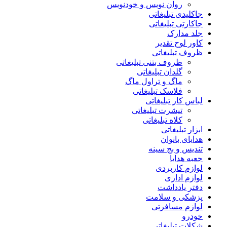
روان نویس و خودنویس
جاکلیدی تبلیغاتی
جاکارتی تبلیغاتی
جلد مدارک
کاور لوح تقدیر
ظروف تبلیغاتی
ظروف بتنی تبلیغاتی
گلدان تبلیغاتی
ماگ و تراول ماگ
فلاسک تبلیغاتی
لباس کار تبلیغاتی
تیشرت تبلیغاتی
کلاه تبلیغاتی
ابزار تبلیغاتی
هدایای بانوان
تندیس و بج سینه
جعبه هدایا
لوازم کاربردی
لوازم اداری
دفتر یادداشت
پزشکی و سلامت
لوازم مسافرتی
خودرو
شکلات تبلیغاتی