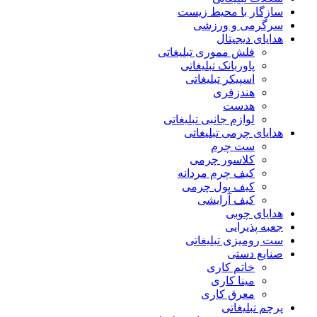
سازگار با محیط زیست
سرگرمی و ورزشی
هدایای دیجیتال
فلش مموری تبلیغاتی
پاوربانک تبلیغاتی
اسپیکر تبلیغاتی
هندزفری
هدست
لوازم جانبی تبلیغاتی
هدایای چرمی تبلیغاتی
ست چرم
کلاسور چرمی
کیف چرم مردانه
کیف پول چرمی
کیف آرایشی
هدایای چوبی
جعبه پذیرایی
ست رومیزی تبلیغاتی
صنایع دستی
خاتم کاری
مینا کاری
معرق کاری
پرچم تبلیغاتی