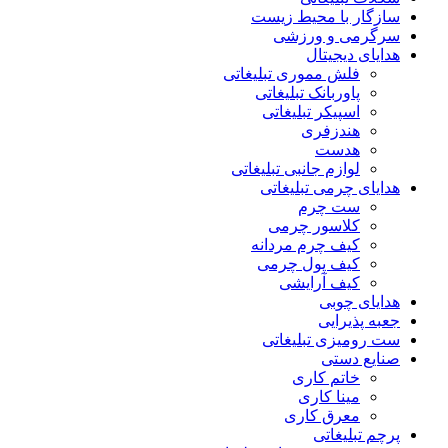
سازگار با محیط زیست
سرگرمی و ورزشی
هدایای دیجیتال
فلش مموری تبلیغاتی
پاوربانک تبلیغاتی
اسپیکر تبلیغاتی
هندزفری
هدست
لوازم جانبی تبلیغاتی
هدایای چرمی تبلیغاتی
ست چرم
کلاسور چرمی
کیف چرم مردانه
کیف پول چرمی
کیف آرایشی
هدایای چوبی
جعبه پذیرایی
ست رومیزی تبلیغاتی
صنایع دستی
خاتم کاری
مینا کاری
معرق کاری
پرچم تبلیغاتی