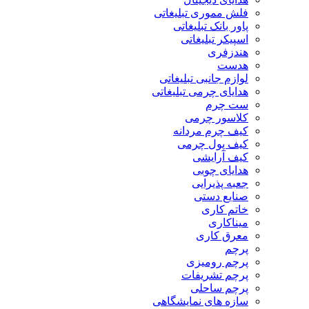
فلش مموری تبلیغاتی
پاور بانک تبلیغاتی
اسپیکر تبلیغاتی
هندزفری
هدست
لوازم جانبی تبلیغاتی
هدایای چرمی تبلیغاتی
ست چرم
کلاسور چرمی
کیف چرم مردانه
کیف پول چرمی
کیف آرایشی
هدایای چوبی
جعبه پذیرایی
صنایع دستی
خاتم کاری
میناکاری
معرق کاری
پرچم
پرچم رومیزی
پرچم تشریفات
پرچم ساحلی
سازه های نمایشگاهی