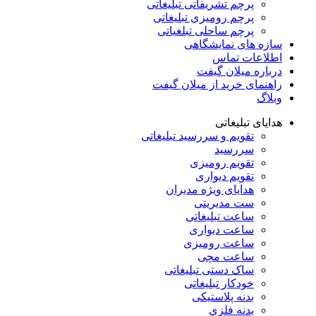
پرچم تشریفاتی تبلیغاتی
پرچم رومیزی تبلیغاتی
پرچم ساحلی تبلغیاتی
سازه های نمایشگاهی
اطلاعات تماس
درباره میلان گیفت
راهنمای خرید از میلان گیفت
وبلاگ
هدایای تبلیغاتی
تقویم و سررسید تبلیغاتی
سررسید
تقویم رومیزی
تقویم دیواری
هدایای ویژه مدیران
ست مدیریتی
ساعت تبلیغاتی
ساعت دیواری
ساعت رومیزی
ساعت مچی
ساک دستی تبلیغاتی
خودکار تبلیغاتی
بدنه پلاستیکی
بدنه فلزی