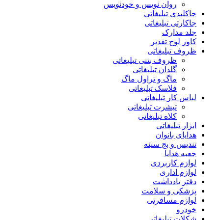
روان نویس و خودنویس
جاکلیدی تبلیغاتی
جاکارتی تبلیغاتی
جلد مدارک
کاور لوح تقدیر
ظروف تبلیغاتی
ظروف بتنی تبلیغاتی
گلدان تبلیغاتی
ماگ و تراول ماگ
فلاسک تبلیغاتی
لباس کار تبلیغاتی
تیشرت تبلیغاتی
کلاه تبلیغاتی
ابزار تبلیغاتی
هدایای بانوان
تندیس و بج سینه
جعبه هدایا
لوازم کاربردی
لوازم اداری
دفتر یادداشت
پزشکی و سلامت
لوازم مسافرتی
خودرو
شکلات تبلیغاتی