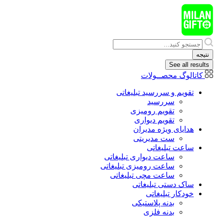
پرش
به
محتوا
Search
...
نتیجه
See all results
کاتالوگ محصــولات
تقویم و سررسید تبلیغاتی
سررسید
تقویم رومیزی
تقویم دیواری
هدایای ويژه مدیران
ست مدیریتی
ساعت تبلیغاتی
ساعت دیواری تبلیغاتی
ساعت رومیزی تبلیغاتی
ساعت مچی تبلیغاتی
ساک دستی تبلیغاتی
خودکار تبلیغاتی
بدنه پلاستیکی
بدنه فلزی