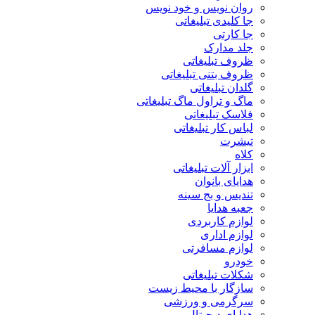
روان نویس و خود نویس
جا کلیدی تبلیغاتی
جا کارتی
جلد مدارک
ظروف تبلیغاتی
ظروف بتنی تبلیغاتی
گلدان تبلیغاتی
ماگ و تراول ماگ تبلیغاتی
فلاسک تبلیغاتی
لباس کار تبلیغاتی
تیشرت
کلاه
ابزار آلات تبلیغاتی
هدایای بانوان
تندیس و بج سینه
جعبه هدایا
لوازم کاربردی
لوازم اداری
لوازم مسافرتی
خودرو
شکلات تبلیغاتی
سازگار با محیط زیست
سرگرمی و ورزشی
هدایای دیجیتال