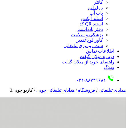
کانتر
رول آپ
پاپ آپ
استند ایکس
استند QR کد
دفتر یادداشت
پزشکی و سلامت
کاور لوح تقدیر
ست رومیزی تبلیغاتی
اطلاعات تماس
درباره میلان گیفت
راهنمای خرید از میلان گیفت
وبلاگ
۰۲۱-۸۸۷۴۱۶۸۱
هدایای تبلیغاتی
/
فروشگاه
/
هدایای تبلیغاتی چوبی
/
کازیو چوبی3