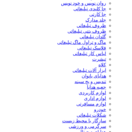
روان نویس و خود نویس
جا کلیدی تبلیغاتی
جا کارتی
جلد مدارک
ظروف تبلیغاتی
ظروف بتنی تبلیغاتی
گلدان تبلیغاتی
ماگ و تراول ماگ تبلیغاتی
فلاسک تبلیغاتی
لباس کار تبلیغاتی
تیشرت
کلاه
ابزار آلات تبلیغاتی
هدایای بانوان
تندیس و بج سینه
جعبه هدایا
لوازم کاربردی
لوازم اداری
لوازم مسافرتی
خودرو
شکلات تبلیغاتی
سازگار با محیط زیست
سرگرمی و ورزشی
هدایای دیجیتال