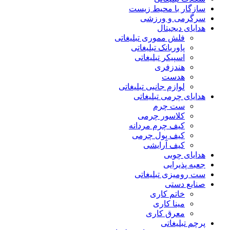
سازگار با محیط زیست
سرگرمی و ورزشی
هدایای دیجیتال
فلش مموری تبلیغاتی
پاوربانک تبلیغاتی
اسپیکر تبلیغاتی
هندزفری
هدست
لوازم جانبی تبلیغاتی
هدایای چرمی تبلیغاتی
ست چرم
کلاسور چرمی
کیف چرم مردانه
کیف پول چرمی
کیف آرایشی
هدایای چوبی
جعبه پذیرایی
ست رومیزی تبلیغاتی
صنایع دستی
خاتم کاری
مینا کاری
معرق کاری
پرچم تبلیغاتی