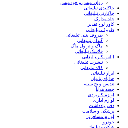
روان نویس و خودنویس
جاکلیدی تبلیغاتی
جاکارتی تبلیغاتی
جلد مدارک
کاور لوح تقدیر
ظروف تبلیغاتی
ظروف بتنی تبلیغاتی
گلدان تبلیغاتی
ماگ و تراول ماگ
فلاسک تبلیغاتی
لباس کار تبلیغاتی
تیشرت تبلیغاتی
کلاه تبلیغاتی
ابزار تبلیغاتی
هدایای بانوان
تندیس و بج سینه
جعبه هدایا
لوازم کاربردی
لوازم اداری
دفتر یادداشت
پزشکی و سلامت
لوازم مسافرتی
خودرو
شکلات تبلیغاتی