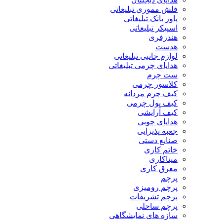
فلش مموری تبلیغاتی
پاور بانک تبلیغاتی
اسپیکر تبلیغاتی
هندزفری
هدست
لوازم جانبی تبلیغاتی
هدایای چرمی تبلیغاتی
ست چرم
کلاسور چرمی
کیف چرم مردانه
کیف پول چرمی
کیف آرایشی
هدایای چوبی
جعبه پذیرایی
صنایع دستی
خاتم کاری
میناکاری
معرق کاری
پرچم
پرچم رومیزی
پرچم تشریفات
پرچم ساحلی
سازه های نمایشگاهی