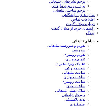
پرچم تشریفاتی تبلیغاتی
پرچم رومیزی تبلیغاتی
پرچم ساحلی تبلغیاتی
سازه های نمایشگاهی
اطلاعات تماس
درباره میلان گیفت
راهنمای خرید از میلان گیفت
وبلاگ
هدایای تبلیغاتی
تقویم و سررسید تبلیغاتی
سررسید
تقویم رومیزی
تقویم دیواری
هدایای ویژه مدیران
ست مدیریتی
ساعت تبلیغاتی
ساعت دیواری
ساعت رومیزی
ساعت مچی
ساک دستی تبلیغاتی
خودکار تبلیغاتی
بدنه پلاستیکی
بدنه فلزی