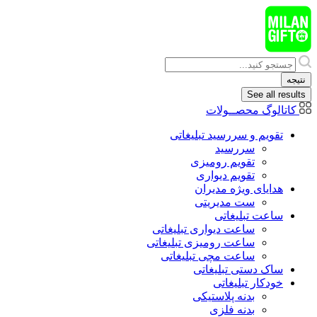
پرش
به
محتوا
Search
...
نتیجه
See all results
کاتالوگ محصــولات
تقویم و سررسید تبلیغاتی
سررسید
تقویم رومیزی
تقویم دیواری
هدایای ويژه مدیران
ست مدیریتی
ساعت تبلیغاتی
ساعت دیواری تبلیغاتی
ساعت رومیزی تبلیغاتی
ساعت مچی تبلیغاتی
ساک دستی تبلیغاتی
خودکار تبلیغاتی
بدنه پلاستیکی
بدنه فلزی