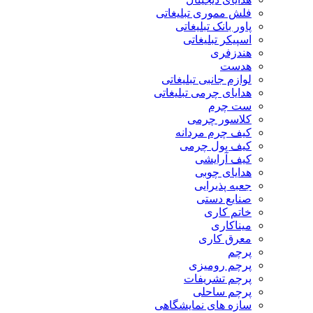
فلش مموری تبلیغاتی
پاور بانک تبلیغاتی
اسپیکر تبلیغاتی
هندزفری
هدست
لوازم جانبی تبلیغاتی
هدایای چرمی تبلیغاتی
ست چرم
کلاسور چرمی
کیف چرم مردانه
کیف پول چرمی
کیف آرایشی
هدایای چوبی
جعبه پذیرایی
صنایع دستی
خاتم کاری
میناکاری
معرق کاری
پرچم
پرچم رومیزی
پرچم تشریفات
پرچم ساحلی
سازه های نمایشگاهی