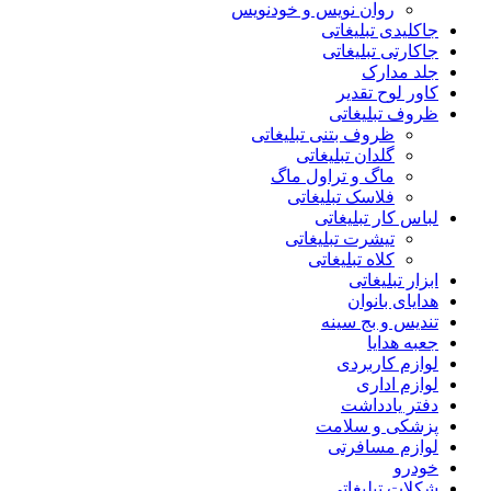
روان نویس و خودنویس
جاکلیدی تبلیغاتی
جاکارتی تبلیغاتی
جلد مدارک
کاور لوح تقدیر
ظروف تبلیغاتی
ظروف بتنی تبلیغاتی
گلدان تبلیغاتی
ماگ و تراول ماگ
فلاسک تبلیغاتی
لباس کار تبلیغاتی
تیشرت تبلیغاتی
کلاه تبلیغاتی
ابزار تبلیغاتی
هدایای بانوان
تندیس و بج سینه
جعبه هدایا
لوازم کاربردی
لوازم اداری
دفتر یادداشت
پزشکی و سلامت
لوازم مسافرتی
خودرو
شکلات تبلیغاتی