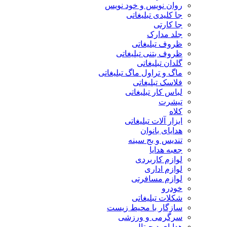
روان نویس و خود نویس
جا کلیدی تبلیغاتی
جا کارتی
جلد مدارک
ظروف تبلیغاتی
ظروف بتنی تبلیغاتی
گلدان تبلیغاتی
ماگ و تراول ماگ تبلیغاتی
فلاسک تبلیغاتی
لباس کار تبلیغاتی
تیشرت
کلاه
ابزار آلات تبلیغاتی
هدایای بانوان
تندیس و بج سینه
جعبه هدایا
لوازم کاربردی
لوازم اداری
لوازم مسافرتی
خودرو
شکلات تبلیغاتی
سازگار با محیط زیست
سرگرمی و ورزشی
هدایای دیجیتال