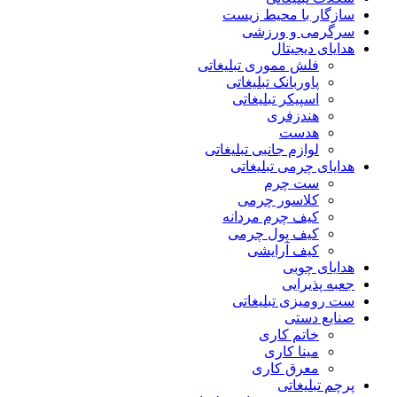
سازگار با محیط زیست
سرگرمی و ورزشی
هدایای دیجیتال
فلش مموری تبلیغاتی
پاوربانک تبلیغاتی
اسپیکر تبلیغاتی
هندزفری
هدست
لوازم جانبی تبلیغاتی
هدایای چرمی تبلیغاتی
ست چرم
کلاسور چرمی
کیف چرم مردانه
کیف پول چرمی
کیف آرایشی
هدایای چوبی
جعبه پذیرایی
ست رومیزی تبلیغاتی
صنایع دستی
خاتم کاری
مینا کاری
معرق کاری
پرچم تبلیغاتی