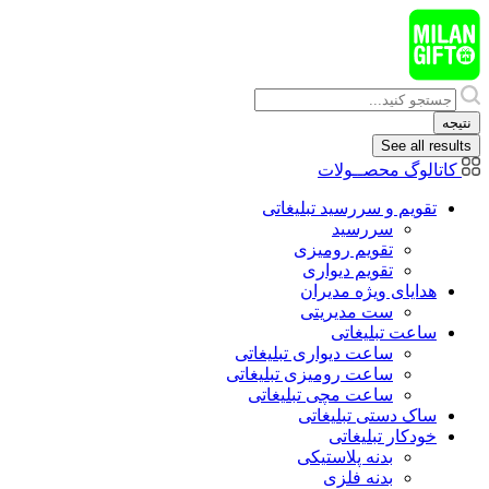
پرش
به
محتوا
Search
...
نتیجه
See all results
کاتالوگ محصــولات
تقویم و سررسید تبلیغاتی
سررسید
تقویم رومیزی
تقویم دیواری
هدایای ويژه مدیران
ست مدیریتی
ساعت تبلیغاتی
ساعت دیواری تبلیغاتی
ساعت رومیزی تبلیغاتی
ساعت مچی تبلیغاتی
ساک دستی تبلیغاتی
خودکار تبلیغاتی
بدنه پلاستیکی
بدنه فلزی