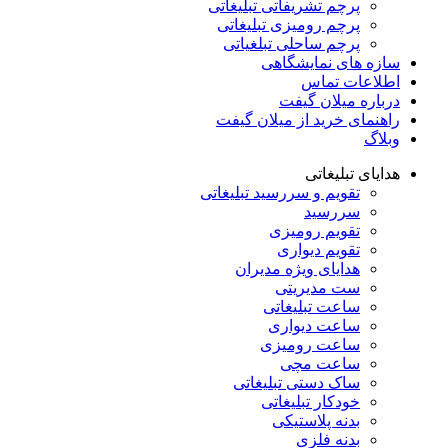
پرچم تشریفاتی تبلیغاتی
پرچم رومیزی تبلیغاتی
پرچم ساحلی تبلغیاتی
سازه های نمایشگاهی
اطلاعات تماس
درباره میلان گیفت
راهنمای خرید از میلان گیفت
وبلاگ
هدایای تبلیغاتی
تقویم و سررسید تبلیغاتی
سررسید
تقویم رومیزی
تقویم دیواری
هدایای ویژه مدیران
ست مدیریتی
ساعت تبلیغاتی
ساعت دیواری
ساعت رومیزی
ساعت مچی
ساک دستی تبلیغاتی
خودکار تبلیغاتی
بدنه پلاستیکی
بدنه فلزی