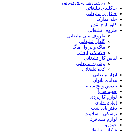
روان نویس و خودنویس
جاکلیدی تبلیغاتی
جاکارتی تبلیغاتی
جلد مدارک
کاور لوح تقدیر
ظروف تبلیغاتی
ظروف بتنی تبلیغاتی
گلدان تبلیغاتی
ماگ و تراول ماگ
فلاسک تبلیغاتی
لباس کار تبلیغاتی
تیشرت تبلیغاتی
کلاه تبلیغاتی
ابزار تبلیغاتی
هدایای بانوان
تندیس و بج سینه
جعبه هدایا
لوازم کاربردی
لوازم اداری
دفتر یادداشت
پزشکی و سلامت
لوازم مسافرتی
خودرو
شکلات تبلیغاتی