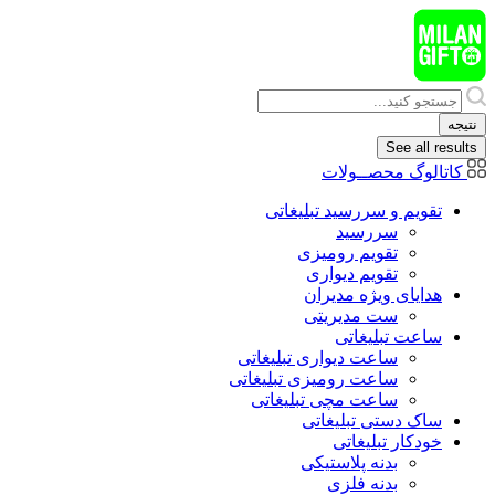
پرش
به
محتوا
Search
...
نتیجه
See all results
کاتالوگ محصــولات
تقویم و سررسید تبلیغاتی
سررسید
تقویم رومیزی
تقویم دیواری
هدایای ويژه مدیران
ست مدیریتی
ساعت تبلیغاتی
ساعت دیواری تبلیغاتی
ساعت رومیزی تبلیغاتی
ساعت مچی تبلیغاتی
ساک دستی تبلیغاتی
خودکار تبلیغاتی
بدنه پلاستیکی
بدنه فلزی