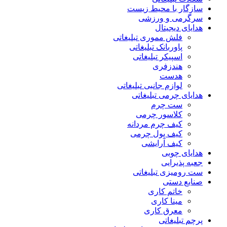
سازگار با محیط زیست
سرگرمی و ورزشی
هدایای دیجیتال
فلش مموری تبلیغاتی
پاوربانک تبلیغاتی
اسپیکر تبلیغاتی
هندزفری
هدست
لوازم جانبی تبلیغاتی
هدایای چرمی تبلیغاتی
ست چرم
کلاسور چرمی
کیف چرم مردانه
کیف پول چرمی
کیف آرایشی
هدایای چوبی
جعبه پذیرایی
ست رومیزی تبلیغاتی
صنایع دستی
خاتم کاری
مینا کاری
معرق کاری
پرچم تبلیغاتی