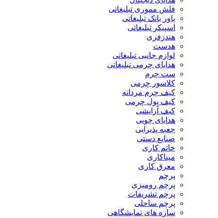
فلش مموری تبلیغاتی
پاور بانک تبلیغاتی
اسپیکر تبلیغاتی
هندزفری
هدست
لوازم جانبی تبلیغاتی
هدایای چرمی تبلیغاتی
ست چرم
کلاسور چرمی
کیف چرم مردانه
کیف پول چرمی
کیف آرایشی
هدایای چوبی
جعبه پذیرایی
صنایع دستی
خاتم کاری
میناکاری
معرق کاری
پرچم
پرچم رومیزی
پرچم تشریفات
پرچم ساحلی
سازه های نمایشگاهی