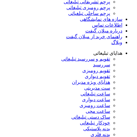
پرچم تشریفاتی تبلیغاتی
پرچم رومیزی تبلیغاتی
پرچم ساحلی تبلغیاتی
سازه های نمایشگاهی
اطلاعات تماس
درباره میلان گیفت
راهنمای خرید از میلان گیفت
وبلاگ
هدایای تبلیغاتی
تقویم و سررسید تبلیغاتی
سررسید
تقویم رومیزی
تقویم دیواری
هدایای ویژه مدیران
ست مدیریتی
ساعت تبلیغاتی
ساعت دیواری
ساعت رومیزی
ساعت مچی
ساک دستی تبلیغاتی
خودکار تبلیغاتی
بدنه پلاستیکی
بدنه فلزی