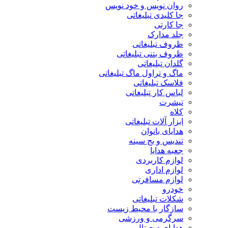
روان نویس و خود نویس
جا کلیدی تبلیغاتی
جا کارتی
جلد مدارک
ظروف تبلیغاتی
ظروف بتنی تبلیغاتی
گلدان تبلیغاتی
ماگ و تراول ماگ تبلیغاتی
فلاسک تبلیغاتی
لباس کار تبلیغاتی
تیشرت
کلاه
ابزار آلات تبلیغاتی
هدایای بانوان
تندیس و بج سینه
جعبه هدایا
لوازم کاربردی
لوازم اداری
لوازم مسافرتی
خودرو
شکلات تبلیغاتی
سازگار با محیط زیست
سرگرمی و ورزشی
هدایای دیجیتال