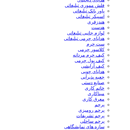
فلش مموری تبلیغاتی
پاور بانک تبلیغاتی
اسپیکر تبلیغاتی
هندزفری
هدست
لوازم جانبی تبلیغاتی
هدایای چرمی تبلیغاتی
ست چرم
کلاسور چرمی
کیف چرم مردانه
کیف پول چرمی
کیف آرایشی
هدایای چوبی
جعبه پذیرایی
صنایع دستی
خاتم کاری
میناکاری
معرق کاری
پرچم
پرچم رومیزی
پرچم تشریفات
پرچم ساحلی
سازه های نمایشگاهی