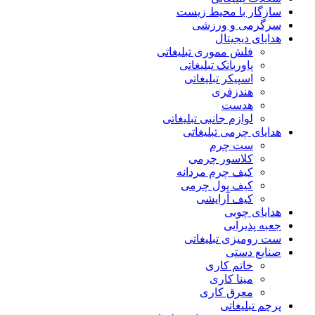
سازگار با محیط زیست
سرگرمی و ورزشی
هدایای دیجیتال
فلش مموری تبلیغاتی
پاوربانک تبلیغاتی
اسپیکر تبلیغاتی
هندزفری
هدست
لوازم جانبی تبلیغاتی
هدایای چرمی تبلیغاتی
ست چرم
کلاسور چرمی
کیف چرم مردانه
کیف پول چرمی
کیف آرایشی
هدایای چوبی
جعبه پذیرایی
ست رومیزی تبلیغاتی
صنایع دستی
خاتم کاری
مینا کاری
معرق کاری
پرچم تبلیغاتی