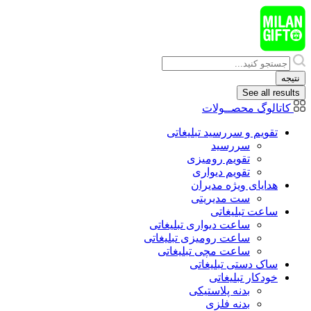
پرش
به
محتوا
Search
...
نتیجه
See all results
کاتالوگ محصــولات
تقویم و سررسید تبلیغاتی
سررسید
تقویم رومیزی
تقویم دیواری
هدایای ويژه مدیران
ست مدیریتی
ساعت تبلیغاتی
ساعت دیواری تبلیغاتی
ساعت رومیزی تبلیغاتی
ساعت مچی تبلیغاتی
ساک دستی تبلیغاتی
خودکار تبلیغاتی
بدنه پلاستیکی
بدنه فلزی