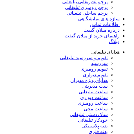
پرچم تشریفاتی تبلیغاتی
پرچم رومیزی تبلیغاتی
پرچم ساحلی تبلغیاتی
سازه های نمایشگاهی
اطلاعات تماس
درباره میلان گیفت
راهنمای خرید از میلان گیفت
وبلاگ
هدایای تبلیغاتی
تقویم و سررسید تبلیغاتی
سررسید
تقویم رومیزی
تقویم دیواری
هدایای ویژه مدیران
ست مدیریتی
ساعت تبلیغاتی
ساعت دیواری
ساعت رومیزی
ساعت مچی
ساک دستی تبلیغاتی
خودکار تبلیغاتی
بدنه پلاستیکی
بدنه فلزی