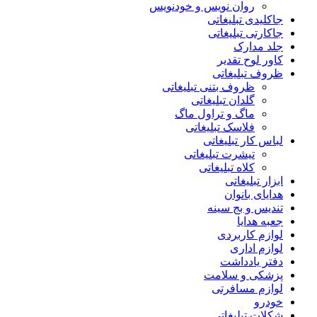
روان نویس و خودنویس
جاکلیدی تبلیغاتی
جاکارتی تبلیغاتی
جلد مدارک
کاور لوح تقدیر
ظروف تبلیغاتی
ظروف بتنی تبلیغاتی
گلدان تبلیغاتی
ماگ و تراول ماگ
فلاسک تبلیغاتی
لباس کار تبلیغاتی
تیشرت تبلیغاتی
کلاه تبلیغاتی
ابزار تبلیغاتی
هدایای بانوان
تندیس و بج سینه
جعبه هدایا
لوازم کاربردی
لوازم اداری
دفتر یادداشت
پزشکی و سلامت
لوازم مسافرتی
خودرو
شکلات تبلیغاتی