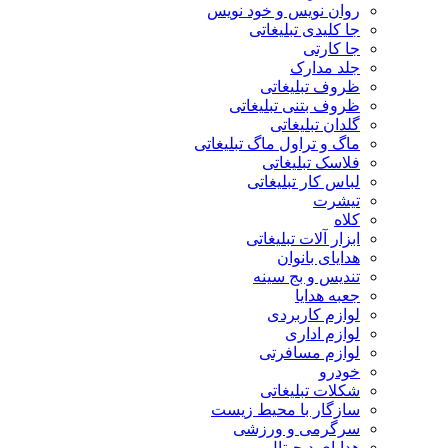
روان نویس و خود نویس
جا کلیدی تبلیغاتی
جا کارتی
جلد مدارک
ظروف تبلیغاتی
ظروف بتنی تبلیغاتی
گلدان تبلیغاتی
ماگ و تراول ماگ تبلیغاتی
فلاسک تبلیغاتی
لباس کار تبلیغاتی
تیشرت
کلاه
ابزار آلات تبلیغاتی
هدایای بانوان
تندیس و بج سینه
جعبه هدایا
لوازم کاربردی
لوازم اداری
لوازم مسافرتی
خودرو
شکلات تبلیغاتی
سازگار با محیط زیست
سرگرمی و ورزشی
هدایای دیجیتال