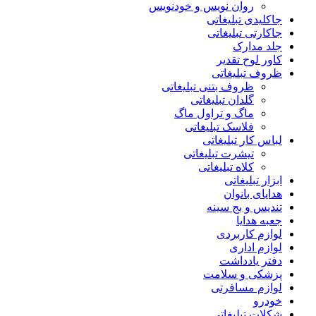
روان نویس و خودنویس
جاکلیدی تبلیغاتی
جاکارتی تبلیغاتی
جلد مدارک
کاور لوح تقدیر
ظروف تبلیغاتی
ظروف بتنی تبلیغاتی
گلدان تبلیغاتی
ماگ و تراول ماگ
فلاسک تبلیغاتی
لباس کار تبلیغاتی
تیشرت تبلیغاتی
کلاه تبلیغاتی
ابزار تبلیغاتی
هدایای بانوان
تندیس و بج سینه
جعبه هدایا
لوازم کاربردی
لوازم اداری
دفتر یادداشت
پزشکی و سلامت
لوازم مسافرتی
خودرو
شکلات تبلیغاتی