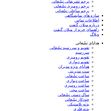
پرچم تشریفاتی تبلیغاتی
پرچم رومیزی تبلیغاتی
پرچم ساحلی تبلغیاتی
سازه های نمایشگاهی
اطلاعات تماس
درباره میلان گیفت
راهنمای خرید از میلان گیفت
وبلاگ
هدایای تبلیغاتی
تقویم و سررسید تبلیغاتی
سررسید
تقویم رومیزی
تقویم دیواری
هدایای ویژه مدیران
ست مدیریتی
ساعت تبلیغاتی
ساعت دیواری
ساعت رومیزی
ساعت مچی
ساک دستی تبلیغاتی
خودکار تبلیغاتی
بدنه پلاستیکی
بدنه فلزی