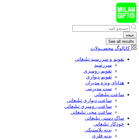
پرش
به
محتوا
Search
...
نتیجه
See all results
کاتالوگ محصــولات
تقویم و سررسید تبلیغاتی
سررسید
تقویم رومیزی
تقویم دیواری
هدایای ويژه مدیران
ست مدیریتی
ساعت تبلیغاتی
ساعت دیواری تبلیغاتی
ساعت رومیزی تبلیغاتی
ساعت مچی تبلیغاتی
ساک دستی تبلیغاتی
خودکار تبلیغاتی
بدنه پلاستیکی
بدنه فلزی