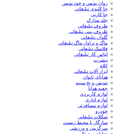
روان نویس و خود نویس
جا کلیدی تبلیغاتی
جا کارتی
جلد مدارک
ظروف تبلیغاتی
ظروف بتنی تبلیغاتی
گلدان تبلیغاتی
ماگ و تراول ماگ تبلیغاتی
فلاسک تبلیغاتی
لباس کار تبلیغاتی
تیشرت
کلاه
ابزار آلات تبلیغاتی
هدایای بانوان
تندیس و بج سینه
جعبه هدایا
لوازم کاربردی
لوازم اداری
لوازم مسافرتی
خودرو
شکلات تبلیغاتی
سازگار با محیط زیست
سرگرمی و ورزشی
هدایای دیجیتال