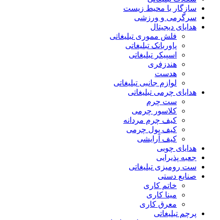
سازگار با محیط زیست
سرگرمی و ورزشی
هدایای دیجیتال
فلش مموری تبلیغاتی
پاوربانک تبلیغاتی
اسپیکر تبلیغاتی
هندزفری
هدست
لوازم جانبی تبلیغاتی
هدایای چرمی تبلیغاتی
ست چرم
کلاسور چرمی
کیف چرم مردانه
کیف پول چرمی
کیف آرایشی
هدایای چوبی
جعبه پذیرایی
ست رومیزی تبلیغاتی
صنایع دستی
خاتم کاری
مینا کاری
معرق کاری
پرچم تبلیغاتی