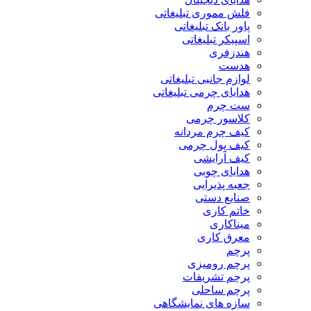
فلش مموری تبلیغاتی
پاور بانک تبلیغاتی
اسپیکر تبلیغاتی
هندزفری
هدست
لوازم جانبی تبلیغاتی
هدایای چرمی تبلیغاتی
ست چرم
کلاسور چرمی
کیف چرم مردانه
کیف پول چرمی
کیف آرایشی
هدایای چوبی
جعبه پذیرایی
صنایع دستی
خاتم کاری
میناکاری
معرق کاری
پرچم
پرچم رومیزی
پرچم تشریفات
پرچم ساحلی
سازه های نمایشگاهی