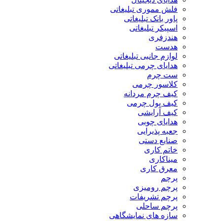
فلش مموری تبلیغاتی
پاور بانک تبلیغاتی
اسپیکر تبلیغاتی
هندزفری
هدست
لوازم جانبی تبلیغاتی
هدایای چرمی تبلیغاتی
ست چرم
کلاسور چرمی
کیف چرم مردانه
کیف پول چرمی
کیف آرایشی
هدایای چوبی
جعبه پذیرایی
صنایع دستی
خاتم کاری
میناکاری
معرق کاری
پرچم
پرچم رومیزی
پرچم تشریفات
پرچم ساحلی
سازه های نمایشگاهی