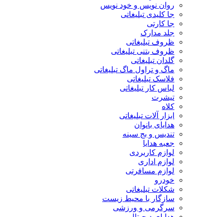
روان نویس و خود نویس
جا کلیدی تبلیغاتی
جا کارتی
جلد مدارک
ظروف تبلیغاتی
ظروف بتنی تبلیغاتی
گلدان تبلیغاتی
ماگ و تراول ماگ تبلیغاتی
فلاسک تبلیغاتی
لباس کار تبلیغاتی
تیشرت
کلاه
ابزار آلات تبلیغاتی
هدایای بانوان
تندیس و بج سینه
جعبه هدایا
لوازم کاربردی
لوازم اداری
لوازم مسافرتی
خودرو
شکلات تبلیغاتی
سازگار با محیط زیست
سرگرمی و ورزشی
هدایای دیجیتال