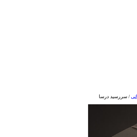
تی
/
سررسید درسا