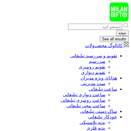
پرش
به
محتوا
Search
...
نتیجه
See all results
کاتالوگ محصــولات
تقویم و سررسید تبلیغاتی
سررسید
تقویم رومیزی
تقویم دیواری
هدایای ويژه مدیران
ست مدیریتی
ساعت تبلیغاتی
ساعت دیواری تبلیغاتی
ساعت رومیزی تبلیغاتی
ساعت مچی تبلیغاتی
ساک دستی تبلیغاتی
خودکار تبلیغاتی
بدنه پلاستیکی
بدنه فلزی