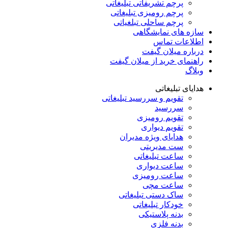
پرچم تشریفاتی تبلیغاتی
پرچم رومیزی تبلیغاتی
پرچم ساحلی تبلغیاتی
سازه های نمایشگاهی
اطلاعات تماس
درباره میلان گیفت
راهنمای خرید از میلان گیفت
وبلاگ
هدایای تبلیغاتی
تقویم و سررسید تبلیغاتی
سررسید
تقویم رومیزی
تقویم دیواری
هدایای ویژه مدیران
ست مدیریتی
ساعت تبلیغاتی
ساعت دیواری
ساعت رومیزی
ساعت مچی
ساک دستی تبلیغاتی
خودکار تبلیغاتی
بدنه پلاستیکی
بدنه فلزی