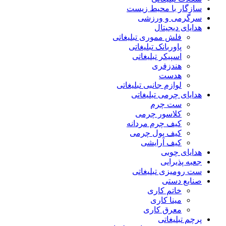
سازگار با محیط زیست
سرگرمی و ورزشی
هدایای دیجیتال
فلش مموری تبلیغاتی
پاوربانک تبلیغاتی
اسپیکر تبلیغاتی
هندزفری
هدست
لوازم جانبی تبلیغاتی
هدایای چرمی تبلیغاتی
ست چرم
کلاسور چرمی
کیف چرم مردانه
کیف پول چرمی
کیف آرایشی
هدایای چوبی
جعبه پذیرایی
ست رومیزی تبلیغاتی
صنایع دستی
خاتم کاری
مینا کاری
معرق کاری
پرچم تبلیغاتی