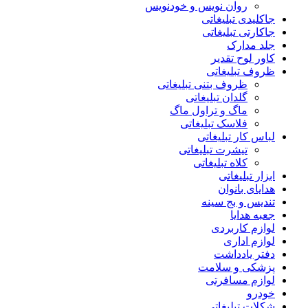
روان نویس و خودنویس
جاکلیدی تبلیغاتی
جاکارتی تبلیغاتی
جلد مدارک
کاور لوح تقدیر
ظروف تبلیغاتی
ظروف بتنی تبلیغاتی
گلدان تبلیغاتی
ماگ و تراول ماگ
فلاسک تبلیغاتی
لباس کار تبلیغاتی
تیشرت تبلیغاتی
کلاه تبلیغاتی
ابزار تبلیغاتی
هدایای بانوان
تندیس و بج سینه
جعبه هدایا
لوازم کاربردی
لوازم اداری
دفتر یادداشت
پزشکی و سلامت
لوازم مسافرتی
خودرو
شکلات تبلیغاتی