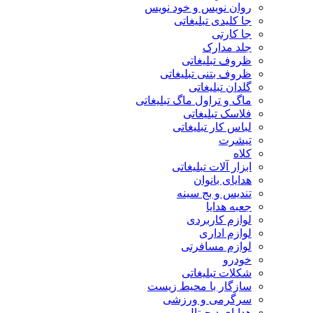
روان نویس و خود نویس
جا کلیدی تبلیغاتی
جا کارتی
جلد مدارک
ظروف تبلیغاتی
ظروف بتنی تبلیغاتی
گلدان تبلیغاتی
ماگ و تراول ماگ تبلیغاتی
فلاسک تبلیغاتی
لباس کار تبلیغاتی
تیشرت
کلاه
ابزار آلات تبلیغاتی
هدایای بانوان
تندیس و بج سینه
جعبه هدایا
لوازم کاربردی
لوازم اداری
لوازم مسافرتی
خودرو
شکلات تبلیغاتی
سازگار با محیط زیست
سرگرمی و ورزشی
هدایای دیجیتال