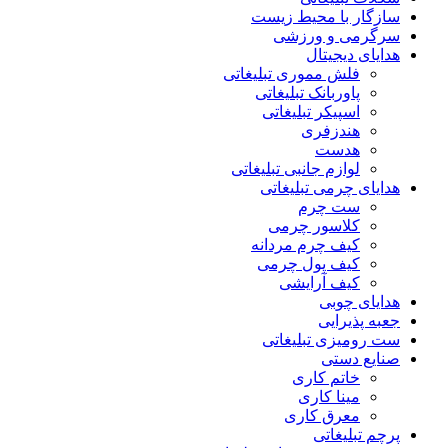
سازگار با محیط زیست
سرگرمی و ورزشی
هدایای دیجیتال
فلش مموری تبلیغاتی
پاوربانک تبلیغاتی
اسپیکر تبلیغاتی
هندزفری
هدست
لوازم جانبی تبلیغاتی
هدایای چرمی تبلیغاتی
ست چرم
کلاسور چرمی
کیف چرم مردانه
کیف پول چرمی
کیف آرایشی
هدایای چوبی
جعبه پذیرایی
ست رومیزی تبلیغاتی
صنایع دستی
خاتم کاری
مینا کاری
معرق کاری
پرچم تبلیغاتی