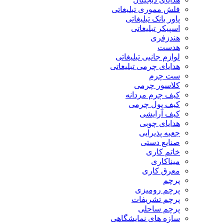
فلش مموری تبلیغاتی
پاور بانک تبلیغاتی
اسپیکر تبلیغاتی
هندزفری
هدست
لوازم جانبی تبلیغاتی
هدایای چرمی تبلیغاتی
ست چرم
کلاسور چرمی
کیف چرم مردانه
کیف پول چرمی
کیف آرایشی
هدایای چوبی
جعبه پذیرایی
صنایع دستی
خاتم کاری
میناکاری
معرق کاری
پرچم
پرچم رومیزی
پرچم تشریفات
پرچم ساحلی
سازه های نمایشگاهی