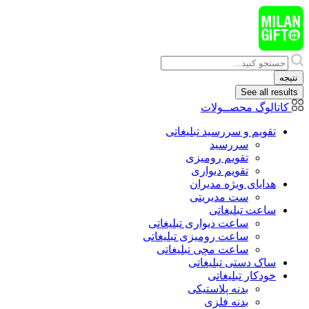
پرش
به
محتوا
Search
...
نتیجه
See all results
کاتالوگ محصــولات
تقویم و سررسید تبلیغاتی
سررسید
تقویم رومیزی
تقویم دیواری
هدایای ويژه مدیران
ست مدیریتی
ساعت تبلیغاتی
ساعت دیواری تبلیغاتی
ساعت رومیزی تبلیغاتی
ساعت مچی تبلیغاتی
ساک دستی تبلیغاتی
خودکار تبلیغاتی
بدنه پلاستیکی
بدنه فلزی