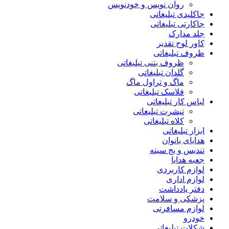
روان نویس و خودنویس
جاکلیدی تبلیغاتی
جاکارتی تبلیغاتی
جلد مدارک
کاور لوح تقدیر
ظروف تبلیغاتی
ظروف بتنی تبلیغاتی
گلدان تبلیغاتی
ماگ و تراول ماگ
فلاسک تبلیغاتی
لباس کار تبلیغاتی
تیشرت تبلیغاتی
کلاه تبلیغاتی
ابزار تبلیغاتی
هدایای بانوان
تندیس و بج سینه
جعبه هدایا
لوازم کاربردی
لوازم اداری
دفتر یادداشت
پزشکی و سلامت
لوازم مسافرتی
خودرو
شکلات تبلیغاتی