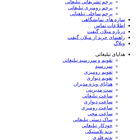
پرچم تشریفاتی تبلیغاتی
پرچم رومیزی تبلیغاتی
پرچم ساحلی تبلغیاتی
سازه های نمایشگاهی
اطلاعات تماس
درباره میلان گیفت
راهنمای خرید از میلان گیفت
وبلاگ
هدایای تبلیغاتی
تقویم و سررسید تبلیغاتی
سررسید
تقویم رومیزی
تقویم دیواری
هدایای ویژه مدیران
ست مدیریتی
ساعت تبلیغاتی
ساعت دیواری
ساعت رومیزی
ساعت مچی
ساک دستی تبلیغاتی
خودکار تبلیغاتی
بدنه پلاستیکی
بدنه فلزی