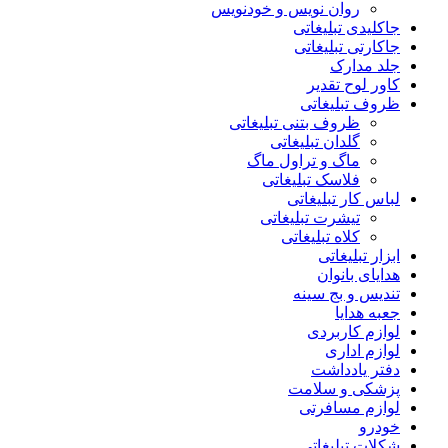
روان نویس و خودنویس
جاکلیدی تبلیغاتی
جاکارتی تبلیغاتی
جلد مدارک
کاور لوح تقدیر
ظروف تبلیغاتی
ظروف بتنی تبلیغاتی
گلدان تبلیغاتی
ماگ و تراول ماگ
فلاسک تبلیغاتی
لباس کار تبلیغاتی
تیشرت تبلیغاتی
کلاه تبلیغاتی
ابزار تبلیغاتی
هدایای بانوان
تندیس و بج سینه
جعبه هدایا
لوازم کاربردی
لوازم اداری
دفتر یادداشت
پزشکی و سلامت
لوازم مسافرتی
خودرو
شکلات تبلیغاتی