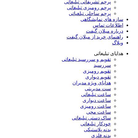
پرچم تشریفاتی تبلیغاتی
پرچم رومیزی تبلیغاتی
پرچم ساحلی تبلغیاتی
سازه های نمایشگاهی
اطلاعات تماس
درباره میلان گیفت
راهنمای خرید از میلان گیفت
وبلاگ
هدایای تبلیغاتی
تقویم و سررسید تبلیغاتی
سررسید
تقویم رومیزی
تقویم دیواری
هدایای ویژه مدیران
ست مدیریتی
ساعت تبلیغاتی
ساعت دیواری
ساعت رومیزی
ساعت مچی
ساک دستی تبلیغاتی
خودکار تبلیغاتی
بدنه پلاستیکی
بدنه فلزی