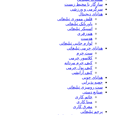
سازگار با محیط زیست
سرگرمی و ورزشی
هدایای دیجیتال
فلش مموری تبلیغاتی
پاوربانک تبلیغاتی
اسپیکر تبلیغاتی
هندزفری
هدست
لوازم جانبی تبلیغاتی
هدایای چرمی تبلیغاتی
ست چرم
کلاسور چرمی
کیف چرم مردانه
کیف پول چرمی
کیف آرایشی
هدایای چوبی
جعبه پذیرایی
ست رومیزی تبلیغاتی
صنایع دستی
خاتم کاری
مینا کاری
معرق کاری
پرچم تبلیغاتی