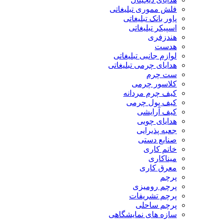
فلش مموری تبلیغاتی
پاور بانک تبلیغاتی
اسپیکر تبلیغاتی
هندزفری
هدست
لوازم جانبی تبلیغاتی
هدایای چرمی تبلیغاتی
ست چرم
کلاسور چرمی
کیف چرم مردانه
کیف پول چرمی
کیف آرایشی
هدایای چوبی
جعبه پذیرایی
صنایع دستی
خاتم کاری
میناکاری
معرق کاری
پرچم
پرچم رومیزی
پرچم تشریفات
پرچم ساحلی
سازه های نمایشگاهی