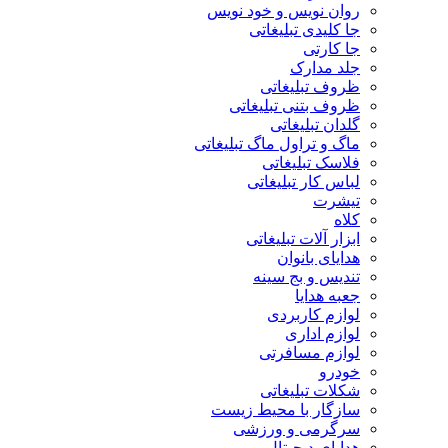
روان نویس و خود نویس
جا کلیدی تبلیغاتی
جا کارتی
جلد مدارک
ظروف تبلیغاتی
ظروف بتنی تبلیغاتی
گلدان تبلیغاتی
ماگ و تراول ماگ تبلیغاتی
فلاسک تبلیغاتی
لباس کار تبلیغاتی
تیشرت
کلاه
ابزار آلات تبلیغاتی
هدایای بانوان
تندیس و بج سینه
جعبه هدایا
لوازم کاربردی
لوازم اداری
لوازم مسافرتی
خودرو
شکلات تبلیغاتی
سازگار با محیط زیست
سرگرمی و ورزشی
هدایای دیجیتال