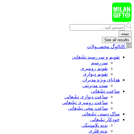
پرش
به
محتوا
Search
...
نتیجه
See all results
کاتالوگ محصــولات
تقویم و سررسید تبلیغاتی
سررسید
تقویم رومیزی
تقویم دیواری
هدایای ويژه مدیران
ست مدیریتی
ساعت تبلیغاتی
ساعت دیواری تبلیغاتی
ساعت رومیزی تبلیغاتی
ساعت مچی تبلیغاتی
ساک دستی تبلیغاتی
خودکار تبلیغاتی
بدنه پلاستیکی
بدنه فلزی