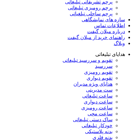
پرچم تشریفاتی تبلیغاتی
پرچم رومیزی تبلیغاتی
پرچم ساحلی تبلغیاتی
سازه های نمایشگاهی
اطلاعات تماس
درباره میلان گیفت
راهنمای خرید از میلان گیفت
وبلاگ
هدایای تبلیغاتی
تقویم و سررسید تبلیغاتی
سررسید
تقویم رومیزی
تقویم دیواری
هدایای ویژه مدیران
ست مدیریتی
ساعت تبلیغاتی
ساعت دیواری
ساعت رومیزی
ساعت مچی
ساک دستی تبلیغاتی
خودکار تبلیغاتی
بدنه پلاستیکی
بدنه فلزی