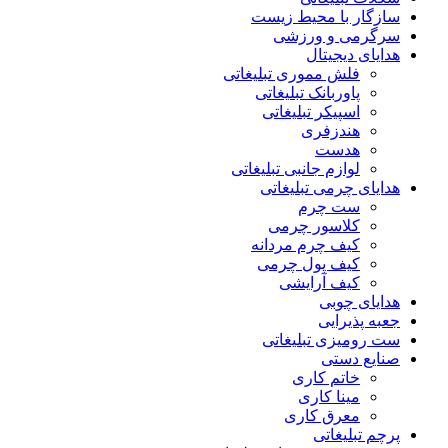
سازگار با محیط زیست
سرگرمی و ورزشی
هدایای دیجیتال
فلش مموری تبلیغاتی
پاوربانک تبلیغاتی
اسپیکر تبلیغاتی
هندزفری
هدست
لوازم جانبی تبلیغاتی
هدایای چرمی تبلیغاتی
ست چرم
کلاسور چرمی
کیف چرم مردانه
کیف پول چرمی
کیف آرایشی
هدایای چوبی
جعبه پذیرایی
ست رومیزی تبلیغاتی
صنایع دستی
خاتم کاری
مینا کاری
معرق کاری
پرچم تبلیغاتی