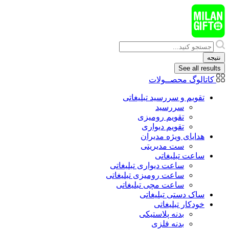
پرش
به
محتوا
Search
...
نتیجه
See all results
کاتالوگ محصــولات
تقویم و سررسید تبلیغاتی
سررسید
تقویم رومیزی
تقویم دیواری
هدایای ويژه مدیران
ست مدیریتی
ساعت تبلیغاتی
ساعت دیواری تبلیغاتی
ساعت رومیزی تبلیغاتی
ساعت مچی تبلیغاتی
ساک دستی تبلیغاتی
خودکار تبلیغاتی
بدنه پلاستیکی
بدنه فلزی