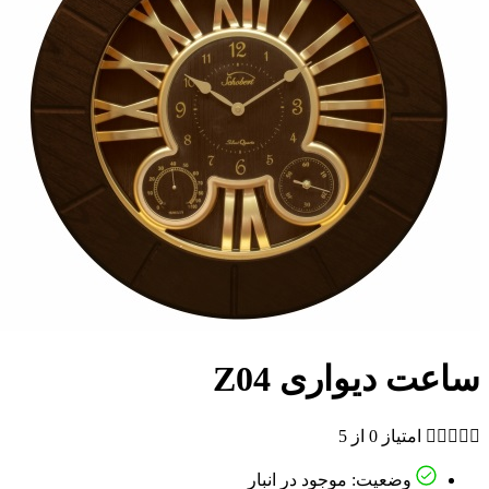
ساعت دیواری Z04





امتیاز 0 از 5
وضعیت: موجود در انبار