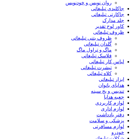
روان نویس و خودنویس
جاکلیدی تبلیغاتی
جاکارتی تبلیغاتی
جلد مدارک
کاور لوح تقدیر
ظروف تبلیغاتی
ظروف بتنی تبلیغاتی
گلدان تبلیغاتی
ماگ و تراول ماگ
فلاسک تبلیغاتی
لباس کار تبلیغاتی
تیشرت تبلیغاتی
کلاه تبلیغاتی
ابزار تبلیغاتی
هدایای بانوان
تندیس و بج سینه
جعبه هدایا
لوازم کاربردی
لوازم اداری
دفتر یادداشت
پزشکی و سلامت
لوازم مسافرتی
خودرو
شکلات تبلیغاتی