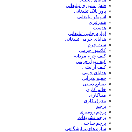
فلش مموری تبلیغاتی
پاور بانک تبلیغاتی
اسپیکر تبلیغاتی
هندزفری
هدست
لوازم جانبی تبلیغاتی
هدایای چرمی تبلیغاتی
ست چرم
کلاسور چرمی
کیف چرم مردانه
کیف پول چرمی
کیف آرایشی
هدایای چوبی
جعبه پذیرایی
صنایع دستی
خاتم کاری
میناکاری
معرق کاری
پرچم
پرچم رومیزی
پرچم تشریفات
پرچم ساحلی
سازه های نمایشگاهی