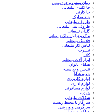
روان نویس و خود نویس
جا کلیدی تبلیغاتی
جا کارتی
جلد مدارک
ظروف تبلیغاتی
ظروف بتنی تبلیغاتی
گلدان تبلیغاتی
ماگ و تراول ماگ تبلیغاتی
فلاسک تبلیغاتی
لباس کار تبلیغاتی
تیشرت
کلاه
ابزار آلات تبلیغاتی
هدایای بانوان
تندیس و بج سینه
جعبه هدایا
لوازم کاربردی
لوازم اداری
لوازم مسافرتی
خودرو
شکلات تبلیغاتی
سازگار با محیط زیست
سرگرمی و ورزشی
هدایای دیجیتال