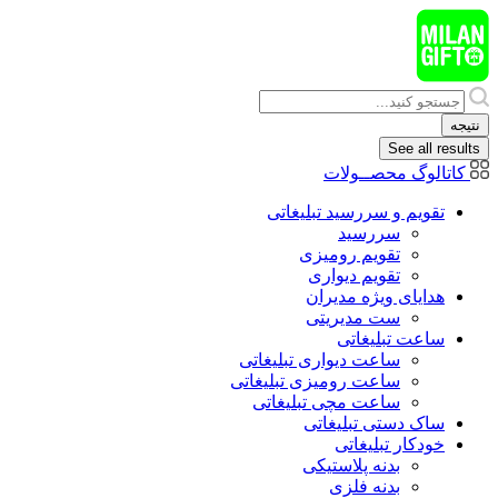
پرش
به
محتوا
Search
...
نتیجه
See all results
کاتالوگ محصــولات
تقویم و سررسید تبلیغاتی
سررسید
تقویم رومیزی
تقویم دیواری
هدایای ويژه مدیران
ست مدیریتی
ساعت تبلیغاتی
ساعت دیواری تبلیغاتی
ساعت رومیزی تبلیغاتی
ساعت مچی تبلیغاتی
ساک دستی تبلیغاتی
خودکار تبلیغاتی
بدنه پلاستیکی
بدنه فلزی