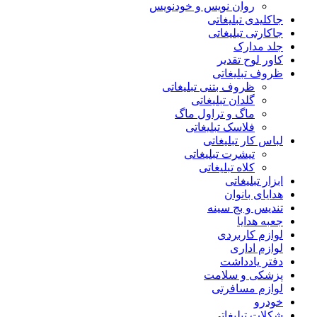
روان نویس و خودنویس
جاکلیدی تبلیغاتی
جاکارتی تبلیغاتی
جلد مدارک
کاور لوح تقدیر
ظروف تبلیغاتی
ظروف بتنی تبلیغاتی
گلدان تبلیغاتی
ماگ و تراول ماگ
فلاسک تبلیغاتی
لباس کار تبلیغاتی
تیشرت تبلیغاتی
کلاه تبلیغاتی
ابزار تبلیغاتی
هدایای بانوان
تندیس و بج سینه
جعبه هدایا
لوازم کاربردی
لوازم اداری
دفتر یادداشت
پزشکی و سلامت
لوازم مسافرتی
خودرو
شکلات تبلیغاتی