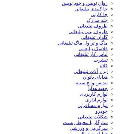
روان نویس و خود نویس
جا کلیدی تبلیغاتی
جا کارتی
جلد مدارک
ظروف تبلیغاتی
ظروف بتنی تبلیغاتی
گلدان تبلیغاتی
ماگ و تراول ماگ تبلیغاتی
فلاسک تبلیغاتی
لباس کار تبلیغاتی
تیشرت
کلاه
ابزار آلات تبلیغاتی
هدایای بانوان
تندیس و بج سینه
جعبه هدایا
لوازم کاربردی
لوازم اداری
لوازم مسافرتی
خودرو
شکلات تبلیغاتی
سازگار با محیط زیست
سرگرمی و ورزشی
هدایای دیجیتال