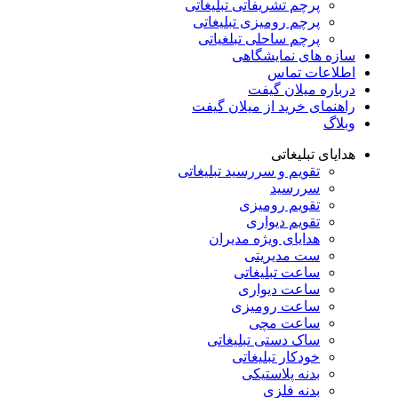
پرچم تشریفاتی تبلیغاتی
پرچم رومیزی تبلیغاتی
پرچم ساحلی تبلغیاتی
سازه های نمایشگاهی
اطلاعات تماس
درباره میلان گیفت
راهنمای خرید از میلان گیفت
وبلاگ
هدایای تبلیغاتی
تقویم و سررسید تبلیغاتی
سررسید
تقویم رومیزی
تقویم دیواری
هدایای ویژه مدیران
ست مدیریتی
ساعت تبلیغاتی
ساعت دیواری
ساعت رومیزی
ساعت مچی
ساک دستی تبلیغاتی
خودکار تبلیغاتی
بدنه پلاستیکی
بدنه فلزی