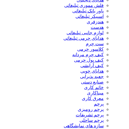
فلش مموری تبلیغاتی
پاور بانک تبلیغاتی
اسپیکر تبلیغاتی
هندزفری
هدست
لوازم جانبی تبلیغاتی
هدایای چرمی تبلیغاتی
ست چرم
کلاسور چرمی
کیف چرم مردانه
کیف پول چرمی
کیف آرایشی
هدایای چوبی
جعبه پذیرایی
صنایع دستی
خاتم کاری
میناکاری
معرق کاری
پرچم
پرچم رومیزی
پرچم تشریفات
پرچم ساحلی
سازه های نمایشگاهی