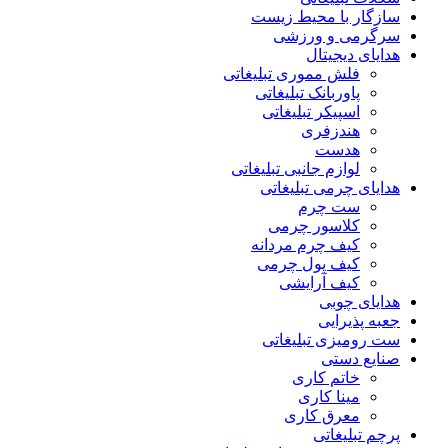
سازگار با محیط زیست
سرگرمی و ورزشی
هدایای دیجیتال
فلش مموری تبلیغاتی
پاوربانک تبلیغاتی
اسپیکر تبلیغاتی
هندزفری
هدست
لوازم جانبی تبلیغاتی
هدایای چرمی تبلیغاتی
ست چرم
کلاسور چرمی
کیف چرم مردانه
کیف پول چرمی
کیف آرایشی
هدایای چوبی
جعبه پذیرایی
ست رومیزی تبلیغاتی
صنایع دستی
خاتم کاری
مینا کاری
معرق کاری
پرچم تبلیغاتی