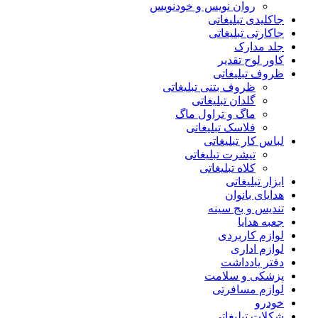
روان نویس و خودنویس
جاکلیدی تبلیغاتی
جاکارتی تبلیغاتی
جلد مدارک
کاور لوح تقدیر
ظروف تبلیغاتی
ظروف بتنی تبلیغاتی
گلدان تبلیغاتی
ماگ و تراول ماگ
فلاسک تبلیغاتی
لباس کار تبلیغاتی
تیشرت تبلیغاتی
کلاه تبلیغاتی
ابزار تبلیغاتی
هدایای بانوان
تندیس و بج سینه
جعبه هدایا
لوازم کاربردی
لوازم اداری
دفتر یادداشت
پزشکی و سلامت
لوازم مسافرتی
خودرو
شکلات تبلیغاتی