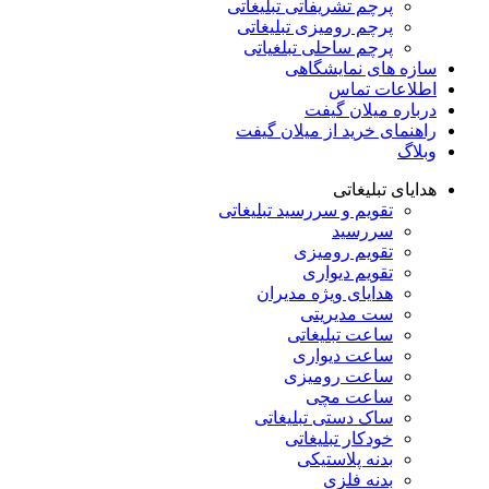
پرچم تشریفاتی تبلیغاتی
پرچم رومیزی تبلیغاتی
پرچم ساحلی تبلغیاتی
سازه های نمایشگاهی
اطلاعات تماس
درباره میلان گیفت
راهنمای خرید از میلان گیفت
وبلاگ
هدایای تبلیغاتی
تقویم و سررسید تبلیغاتی
سررسید
تقویم رومیزی
تقویم دیواری
هدایای ویژه مدیران
ست مدیریتی
ساعت تبلیغاتی
ساعت دیواری
ساعت رومیزی
ساعت مچی
ساک دستی تبلیغاتی
خودکار تبلیغاتی
بدنه پلاستیکی
بدنه فلزی