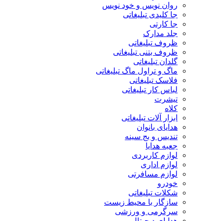
روان نویس و خود نویس
جا کلیدی تبلیغاتی
جا کارتی
جلد مدارک
ظروف تبلیغاتی
ظروف بتنی تبلیغاتی
گلدان تبلیغاتی
ماگ و تراول ماگ تبلیغاتی
فلاسک تبلیغاتی
لباس کار تبلیغاتی
تیشرت
کلاه
ابزار آلات تبلیغاتی
هدایای بانوان
تندیس و بج سینه
جعبه هدایا
لوازم کاربردی
لوازم اداری
لوازم مسافرتی
خودرو
شکلات تبلیغاتی
سازگار با محیط زیست
سرگرمی و ورزشی
هدایای دیجیتال