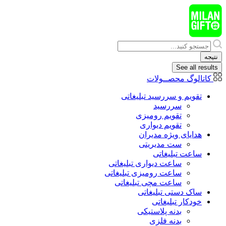
پرش
به
محتوا
Search
...
نتیجه
See all results
کاتالوگ محصــولات
تقویم و سررسید تبلیغاتی
سررسید
تقویم رومیزی
تقویم دیواری
هدایای ويژه مدیران
ست مدیریتی
ساعت تبلیغاتی
ساعت دیواری تبلیغاتی
ساعت رومیزی تبلیغاتی
ساعت مچی تبلیغاتی
ساک دستی تبلیغاتی
خودکار تبلیغاتی
بدنه پلاستیکی
بدنه فلزی