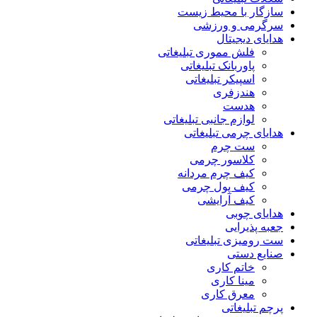
سازگار با محیط زیست
سرگرمی و ورزشی
هدایای دیجیتال
فلش مموری تبلیغاتی
پاوربانک تبلیغاتی
اسپیکر تبلیغاتی
هندزفری
هدست
لوازم جانبی تبلیغاتی
هدایای چرمی تبلیغاتی
ست چرم
کلاسور چرمی
کیف چرم مردانه
کیف پول چرمی
کیف آرایشی
هدایای چوبی
جعبه پذیرایی
ست رومیزی تبلیغاتی
صنایع دستی
خاتم کاری
مینا کاری
معرق کاری
پرچم تبلیغاتی