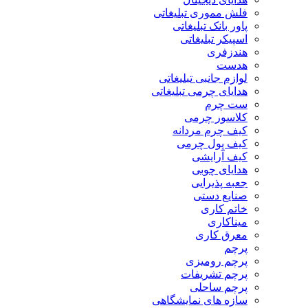
فلش مموری تبلیغاتی
پاور بانک تبلیغاتی
اسپیکر تبلیغاتی
هندزفری
هدست
لوازم جانبی تبلیغاتی
هدایای چرمی تبلیغاتی
ست چرم
کلاسور چرمی
کیف چرم مردانه
کیف پول چرمی
کیف آرایشی
هدایای چوبی
جعبه پذیرایی
صنایع دستی
خاتم کاری
میناکاری
معرق کاری
پرچم
پرچم رومیزی
پرچم تشریفات
پرچم ساحلی
سازه های نمایشگاهی