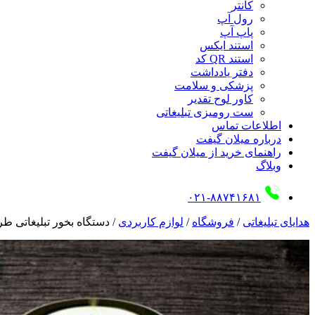
کانتر
رول آپ
پاپ آپ
استند ایکس
استند QR کد
دفتر یادداشت
پزشکی و سلامت
کاور لوح تقدیر
ست رومیزی تبلیغاتی
اطلاعات تماس
درباره میلان گیفت
راهنمای خرید از میلان گیفت
وبلاگ
۰۲۱-۸۸۷۴۱۶۸۱
هدایای تبلیغاتی
/
فروشگاه
/
لوازم کاربردی
/
دستگاه بخور تبلیغاتی طر