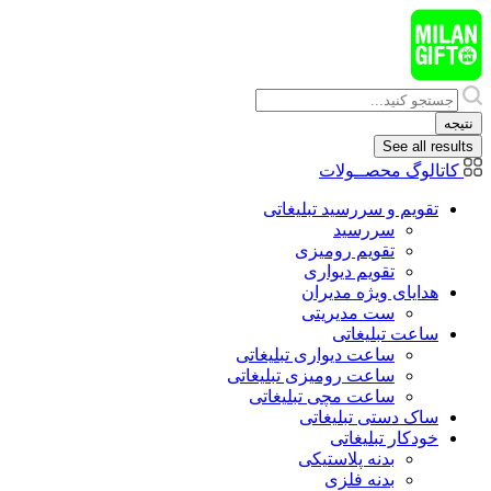
پرش
به
محتوا
Search
...
نتیجه
See all results
کاتالوگ محصــولات
تقویم و سررسید تبلیغاتی
سررسید
تقویم رومیزی
تقویم دیواری
هدایای ويژه مدیران
ست مدیریتی
ساعت تبلیغاتی
ساعت دیواری تبلیغاتی
ساعت رومیزی تبلیغاتی
ساعت مچی تبلیغاتی
ساک دستی تبلیغاتی
خودکار تبلیغاتی
بدنه پلاستیکی
بدنه فلزی