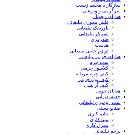
سازگار با محیط زیست
سرگرمی و ورزشی
هدایای دیجیتال
فلش مموری تبلیغاتی
پاوربانک تبلیغاتی
اسپیکر تبلیغاتی
هندزفری
هدست
لوازم جانبی تبلیغاتی
هدایای چرمی تبلیغاتی
ست چرم
کلاسور چرمی
کیف چرم مردانه
کیف پول چرمی
کیف آرایشی
هدایای چوبی
جعبه پذیرایی
ست رومیزی تبلیغاتی
صنایع دستی
خاتم کاری
مینا کاری
معرق کاری
پرچم تبلیغاتی