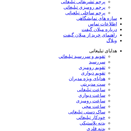
پرچم تشریفاتی تبلیغاتی
پرچم رومیزی تبلیغاتی
پرچم ساحلی تبلغیاتی
سازه های نمایشگاهی
اطلاعات تماس
درباره میلان گیفت
راهنمای خرید از میلان گیفت
وبلاگ
هدایای تبلیغاتی
تقویم و سررسید تبلیغاتی
سررسید
تقویم رومیزی
تقویم دیواری
هدایای ویژه مدیران
ست مدیریتی
ساعت تبلیغاتی
ساعت دیواری
ساعت رومیزی
ساعت مچی
ساک دستی تبلیغاتی
خودکار تبلیغاتی
بدنه پلاستیکی
بدنه فلزی