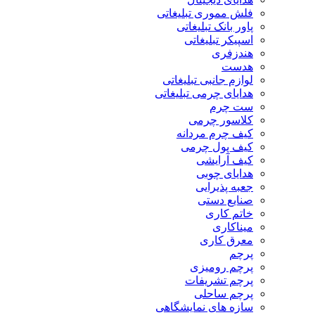
فلش مموری تبلیغاتی
پاور بانک تبلیغاتی
اسپیکر تبلیغاتی
هندزفری
هدست
لوازم جانبی تبلیغاتی
هدایای چرمی تبلیغاتی
ست چرم
کلاسور چرمی
کیف چرم مردانه
کیف پول چرمی
کیف آرایشی
هدایای چوبی
جعبه پذیرایی
صنایع دستی
خاتم کاری
میناکاری
معرق کاری
پرچم
پرچم رومیزی
پرچم تشریفات
پرچم ساحلی
سازه های نمایشگاهی