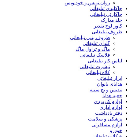
روان نویس و خودنویس
جاکلیدی تبلیغاتی
جاکارتی تبلیغاتی
جلد مدارک
کاور لوح تقدیر
ظروف تبلیغاتی
ظروف بتنی تبلیغاتی
گلدان تبلیغاتی
ماگ و تراول ماگ
فلاسک تبلیغاتی
لباس کار تبلیغاتی
تیشرت تبلیغاتی
کلاه تبلیغاتی
ابزار تبلیغاتی
هدایای بانوان
تندیس و بج سینه
جعبه هدایا
لوازم کاربردی
لوازم اداری
دفتر یادداشت
پزشکی و سلامت
لوازم مسافرتی
خودرو
شکلات تبلیغاتی