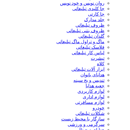
روان نویس و خود نویس
جا کلیدی تبلیغاتی
جا کارتی
جلد مدارک
ظروف تبلیغاتی
ظروف بتنی تبلیغاتی
گلدان تبلیغاتی
ماگ و تراول ماگ تبلیغاتی
فلاسک تبلیغاتی
لباس کار تبلیغاتی
تیشرت
کلاه
ابزار آلات تبلیغاتی
هدایای بانوان
تندیس و بج سینه
جعبه هدایا
لوازم کاربردی
لوازم اداری
لوازم مسافرتی
خودرو
شکلات تبلیغاتی
سازگار با محیط زیست
سرگرمی و ورزشی
هدایای دیجیتال