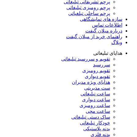
پرچم تشریفاتی تبلیغاتی
پرچم رومیزی تبلیغاتی
پرچم ساحلی تبلغیاتی
سازه های نمایشگاهی
اطلاعات تماس
درباره میلان گیفت
راهنمای خرید از میلان گیفت
وبلاگ
هدایای تبلیغاتی
تقویم و سررسید تبلیغاتی
سررسید
تقویم رومیزی
تقویم دیواری
هدایای ویژه مدیران
ست مدیریتی
ساعت تبلیغاتی
ساعت دیواری
ساعت رومیزی
ساعت مچی
ساک دستی تبلیغاتی
خودکار تبلیغاتی
بدنه پلاستیکی
بدنه فلزی