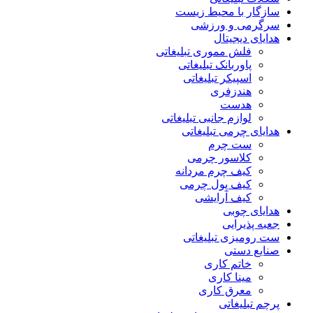
سازگار با محیط زیست
سرگرمی و ورزشی
هدایای دیجیتال
فلش مموری تبلیغاتی
پاوربانک تبلیغاتی
اسپیکر تبلیغاتی
هندزفری
هدست
لوازم جانبی تبلیغاتی
هدایای چرمی تبلیغاتی
ست چرم
کلاسور چرمی
کیف چرم مردانه
کیف پول چرمی
کیف آرایشی
هدایای چوبی
جعبه پذیرایی
ست رومیزی تبلیغاتی
صنایع دستی
خاتم کاری
مینا کاری
معرق کاری
پرچم تبلیغاتی