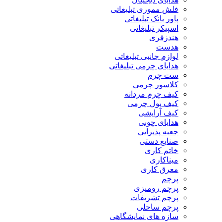
فلش مموری تبلیغاتی
پاور بانک تبلیغاتی
اسپیکر تبلیغاتی
هندزفری
هدست
لوازم جانبی تبلیغاتی
هدایای چرمی تبلیغاتی
ست چرم
کلاسور چرمی
کیف چرم مردانه
کیف پول چرمی
کیف آرایشی
هدایای چوبی
جعبه پذیرایی
صنایع دستی
خاتم کاری
میناکاری
معرق کاری
پرچم
پرچم رومیزی
پرچم تشریفات
پرچم ساحلی
سازه های نمایشگاهی