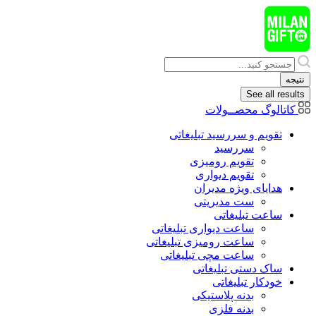
پرش
به
محتوا
Search
...
نتیجه
See all results
کاتالوگ محصــولات
تقویم و سررسید تبلیغاتی
سررسید
تقویم رومیزی
تقویم دیواری
هدایای ويژه مدیران
ست مدیریتی
ساعت تبلیغاتی
ساعت دیواری تبلیغاتی
ساعت رومیزی تبلیغاتی
ساعت مچی تبلیغاتی
ساک دستی تبلیغاتی
خودکار تبلیغاتی
بدنه پلاستیکی
بدنه فلزی