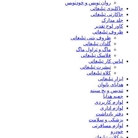
روان نویس و خودنویس
جاکلیدی تبلیغاتی
جاکارتی تبلیغاتی
جلد مدارک
کاور لوح تقدیر
ظروف تبلیغاتی
ظروف بتنی تبلیغاتی
گلدان تبلیغاتی
ماگ و تراول ماگ
فلاسک تبلیغاتی
لباس کار تبلیغاتی
تیشرت تبلیغاتی
کلاه تبلیغاتی
ابزار تبلیغاتی
هدایای بانوان
تندیس و بج سینه
جعبه هدایا
لوازم کاربردی
لوازم اداری
دفتر یادداشت
پزشکی و سلامت
لوازم مسافرتی
خودرو
شکلات تبلیغاتی