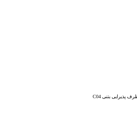
رف پذیرایی بتنی C04