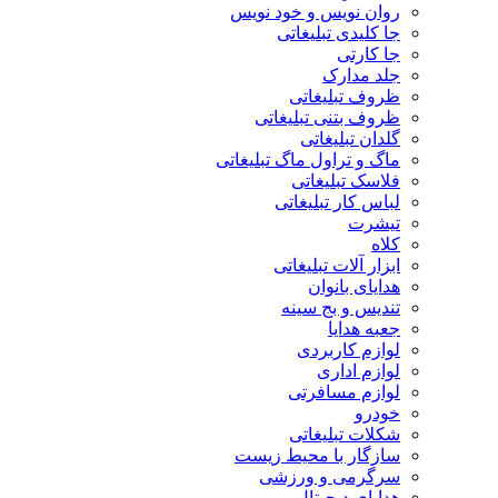
روان نویس و خود نویس
جا کلیدی تبلیغاتی
جا کارتی
جلد مدارک
ظروف تبلیغاتی
ظروف بتنی تبلیغاتی
گلدان تبلیغاتی
ماگ و تراول ماگ تبلیغاتی
فلاسک تبلیغاتی
لباس کار تبلیغاتی
تیشرت
کلاه
ابزار آلات تبلیغاتی
هدایای بانوان
تندیس و بج سینه
جعبه هدایا
لوازم کاربردی
لوازم اداری
لوازم مسافرتی
خودرو
شکلات تبلیغاتی
سازگار با محیط زیست
سرگرمی و ورزشی
هدایای دیجیتال