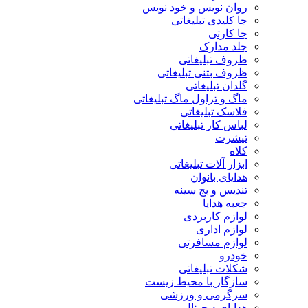
روان نویس و خود نویس
جا کلیدی تبلیغاتی
جا کارتی
جلد مدارک
ظروف تبلیغاتی
ظروف بتنی تبلیغاتی
گلدان تبلیغاتی
ماگ و تراول ماگ تبلیغاتی
فلاسک تبلیغاتی
لباس کار تبلیغاتی
تیشرت
کلاه
ابزار آلات تبلیغاتی
هدایای بانوان
تندیس و بج سینه
جعبه هدایا
لوازم کاربردی
لوازم اداری
لوازم مسافرتی
خودرو
شکلات تبلیغاتی
سازگار با محیط زیست
سرگرمی و ورزشی
هدایای دیجیتال