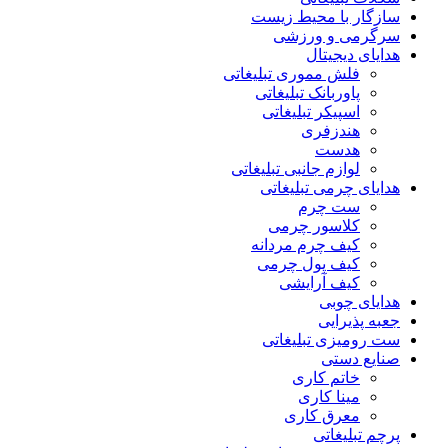
سازگار با محیط زیست
سرگرمی و ورزشی
هدایای دیجیتال
فلش مموری تبلیغاتی
پاوربانک تبلیغاتی
اسپیکر تبلیغاتی
هندزفری
هدست
لوازم جانبی تبلیغاتی
هدایای چرمی تبلیغاتی
ست چرم
کلاسور چرمی
کیف چرم مردانه
کیف پول چرمی
کیف آرایشی
هدایای چوبی
جعبه پذیرایی
ست رومیزی تبلیغاتی
صنایع دستی
خاتم کاری
مینا کاری
معرق کاری
پرچم تبلیغاتی