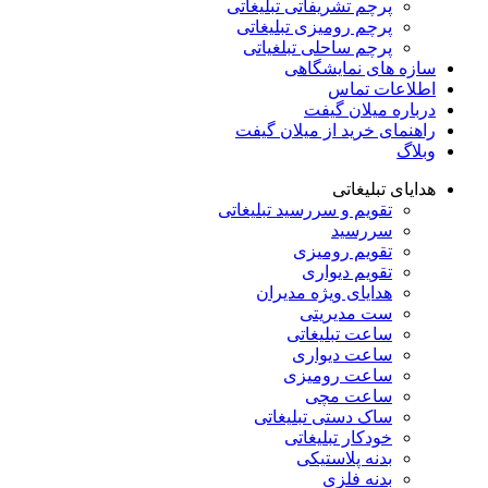
پرچم تشریفاتی تبلیغاتی
پرچم رومیزی تبلیغاتی
پرچم ساحلی تبلغیاتی
سازه های نمایشگاهی
اطلاعات تماس
درباره میلان گیفت
راهنمای خرید از میلان گیفت
وبلاگ
هدایای تبلیغاتی
تقویم و سررسید تبلیغاتی
سررسید
تقویم رومیزی
تقویم دیواری
هدایای ویژه مدیران
ست مدیریتی
ساعت تبلیغاتی
ساعت دیواری
ساعت رومیزی
ساعت مچی
ساک دستی تبلیغاتی
خودکار تبلیغاتی
بدنه پلاستیکی
بدنه فلزی