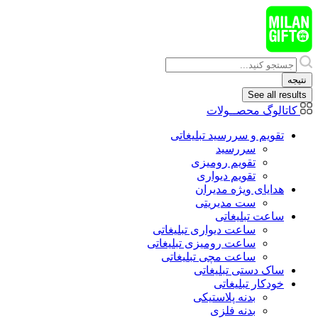
پرش
به
محتوا
Search
...
نتیجه
See all results
کاتالوگ محصــولات
تقویم و سررسید تبلیغاتی
سررسید
تقویم رومیزی
تقویم دیواری
هدایای ويژه مدیران
ست مدیریتی
ساعت تبلیغاتی
ساعت دیواری تبلیغاتی
ساعت رومیزی تبلیغاتی
ساعت مچی تبلیغاتی
ساک دستی تبلیغاتی
خودکار تبلیغاتی
بدنه پلاستیکی
بدنه فلزی