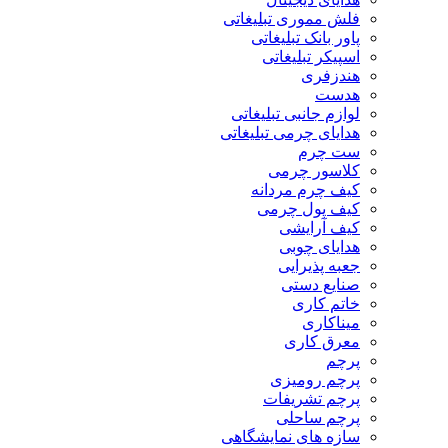
فلش مموری تبلیغاتی
پاور بانک تبلیغاتی
اسپیکر تبلیغاتی
هندزفری
هدست
لوازم جانبی تبلیغاتی
هدایای چرمی تبلیغاتی
ست چرم
کلاسور چرمی
کیف چرم مردانه
کیف پول چرمی
کیف آرایشی
هدایای چوبی
جعبه پذیرایی
صنایع دستی
خاتم کاری
میناکاری
معرق کاری
پرچم
پرچم رومیزی
پرچم تشریفات
پرچم ساحلی
سازه های نمایشگاهی