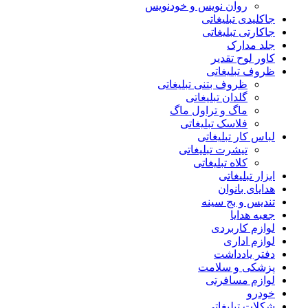
روان نویس و خودنویس
جاکلیدی تبلیغاتی
جاکارتی تبلیغاتی
جلد مدارک
کاور لوح تقدیر
ظروف تبلیغاتی
ظروف بتنی تبلیغاتی
گلدان تبلیغاتی
ماگ و تراول ماگ
فلاسک تبلیغاتی
لباس کار تبلیغاتی
تیشرت تبلیغاتی
کلاه تبلیغاتی
ابزار تبلیغاتی
هدایای بانوان
تندیس و بج سینه
جعبه هدایا
لوازم کاربردی
لوازم اداری
دفتر یادداشت
پزشکی و سلامت
لوازم مسافرتی
خودرو
شکلات تبلیغاتی