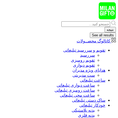
پرش
به
محتوا
Search
...
نتیجه
See all results
کاتالوگ محصــولات
تقویم و سررسید تبلیغاتی
سررسید
تقویم رومیزی
تقویم دیواری
هدایای ويژه مدیران
ست مدیریتی
ساعت تبلیغاتی
ساعت دیواری تبلیغاتی
ساعت رومیزی تبلیغاتی
ساعت مچی تبلیغاتی
ساک دستی تبلیغاتی
خودکار تبلیغاتی
بدنه پلاستیکی
بدنه فلزی