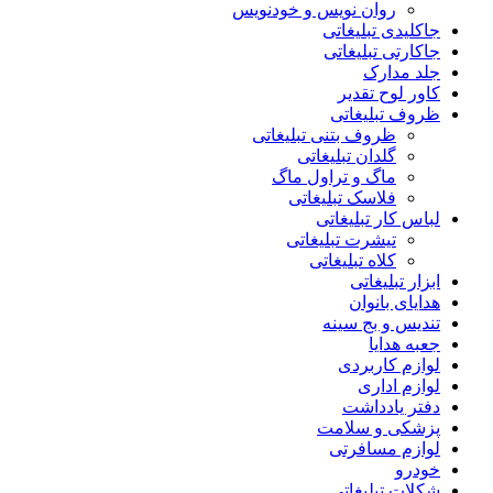
روان نویس و خودنویس
جاکلیدی تبلیغاتی
جاکارتی تبلیغاتی
جلد مدارک
کاور لوح تقدیر
ظروف تبلیغاتی
ظروف بتنی تبلیغاتی
گلدان تبلیغاتی
ماگ و تراول ماگ
فلاسک تبلیغاتی
لباس کار تبلیغاتی
تیشرت تبلیغاتی
کلاه تبلیغاتی
ابزار تبلیغاتی
هدایای بانوان
تندیس و بج سینه
جعبه هدایا
لوازم کاربردی
لوازم اداری
دفتر یادداشت
پزشکی و سلامت
لوازم مسافرتی
خودرو
شکلات تبلیغاتی