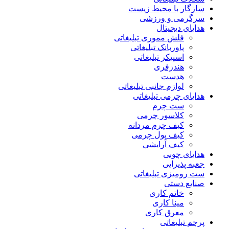
سازگار با محیط زیست
سرگرمی و ورزشی
هدایای دیجیتال
فلش مموری تبلیغاتی
پاوربانک تبلیغاتی
اسپیکر تبلیغاتی
هندزفری
هدست
لوازم جانبی تبلیغاتی
هدایای چرمی تبلیغاتی
ست چرم
کلاسور چرمی
کیف چرم مردانه
کیف پول چرمی
کیف آرایشی
هدایای چوبی
جعبه پذیرایی
ست رومیزی تبلیغاتی
صنایع دستی
خاتم کاری
مینا کاری
معرق کاری
پرچم تبلیغاتی