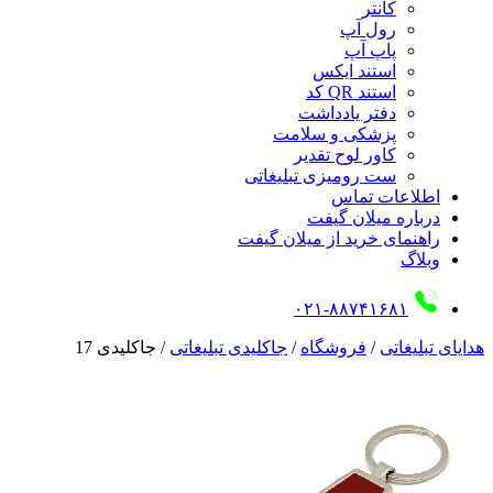
کانتر
رول آپ
پاپ آپ
استند ایکس
استند QR کد
دفتر یادداشت
پزشکی و سلامت
کاور لوح تقدیر
ست رومیزی تبلیغاتی
اطلاعات تماس
درباره میلان گیفت
راهنمای خرید از میلان گیفت
وبلاگ
۰۲۱-۸۸۷۴۱۶۸۱
هدایای تبلیغاتی
/
فروشگاه
/
جاکلیدی تبلیغاتی
/
جاکلیدی 17