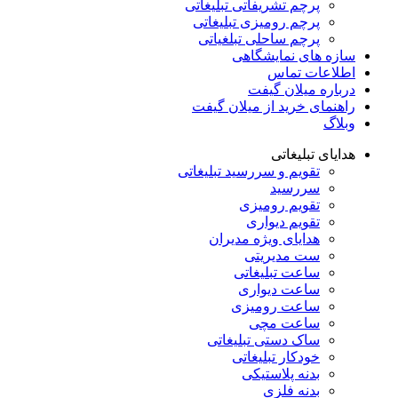
پرچم تشریفاتی تبلیغاتی
پرچم رومیزی تبلیغاتی
پرچم ساحلی تبلغیاتی
سازه های نمایشگاهی
اطلاعات تماس
درباره میلان گیفت
راهنمای خرید از میلان گیفت
وبلاگ
هدایای تبلیغاتی
تقویم و سررسید تبلیغاتی
سررسید
تقویم رومیزی
تقویم دیواری
هدایای ویژه مدیران
ست مدیریتی
ساعت تبلیغاتی
ساعت دیواری
ساعت رومیزی
ساعت مچی
ساک دستی تبلیغاتی
خودکار تبلیغاتی
بدنه پلاستیکی
بدنه فلزی