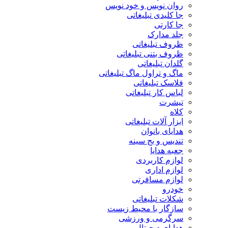
روان نویس و خود نویس
جا کلیدی تبلیغاتی
جا کارتی
جلد مدارک
ظروف تبلیغاتی
ظروف بتنی تبلیغاتی
گلدان تبلیغاتی
ماگ و تراول ماگ تبلیغاتی
فلاسک تبلیغاتی
لباس کار تبلیغاتی
تیشرت
کلاه
ابزار آلات تبلیغاتی
هدایای بانوان
تندیس و بج سینه
جعبه هدایا
لوازم کاربردی
لوازم اداری
لوازم مسافرتی
خودرو
شکلات تبلیغاتی
سازگار با محیط زیست
سرگرمی و ورزشی
هدایای دیجیتال