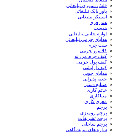
فلش مموری تبلیغاتی
پاور بانک تبلیغاتی
اسپیکر تبلیغاتی
هندزفری
هدست
لوازم جانبی تبلیغاتی
هدایای چرمی تبلیغاتی
ست چرم
کلاسور چرمی
کیف چرم مردانه
کیف پول چرمی
کیف آرایشی
هدایای چوبی
جعبه پذیرایی
صنایع دستی
خاتم کاری
میناکاری
معرق کاری
پرچم
پرچم رومیزی
پرچم تشریفات
پرچم ساحلی
سازه های نمایشگاهی