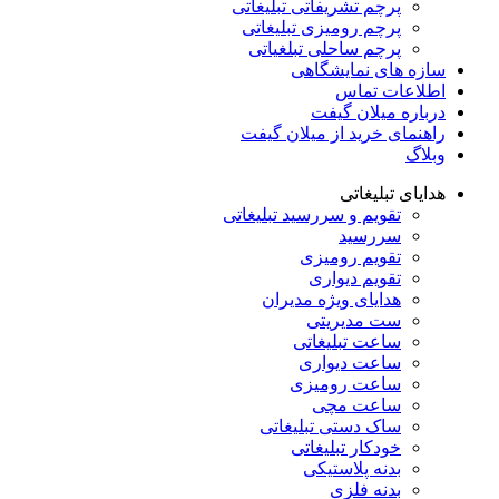
پرچم تشریفاتی تبلیغاتی
پرچم رومیزی تبلیغاتی
پرچم ساحلی تبلغیاتی
سازه های نمایشگاهی
اطلاعات تماس
درباره میلان گیفت
راهنمای خرید از میلان گیفت
وبلاگ
هدایای تبلیغاتی
تقویم و سررسید تبلیغاتی
سررسید
تقویم رومیزی
تقویم دیواری
هدایای ویژه مدیران
ست مدیریتی
ساعت تبلیغاتی
ساعت دیواری
ساعت رومیزی
ساعت مچی
ساک دستی تبلیغاتی
خودکار تبلیغاتی
بدنه پلاستیکی
بدنه فلزی