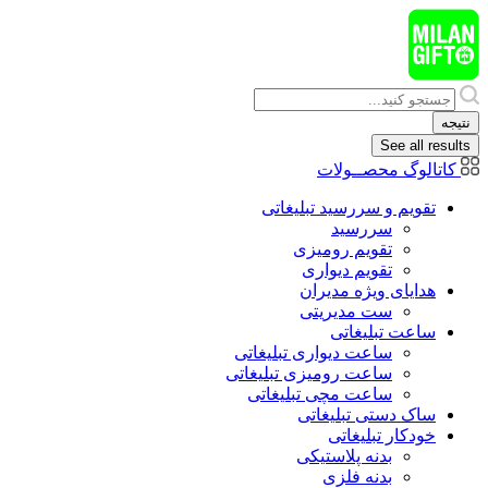
پرش
به
محتوا
Search
...
نتیجه
See all results
کاتالوگ محصــولات
تقویم و سررسید تبلیغاتی
سررسید
تقویم رومیزی
تقویم دیواری
هدایای ويژه مدیران
ست مدیریتی
ساعت تبلیغاتی
ساعت دیواری تبلیغاتی
ساعت رومیزی تبلیغاتی
ساعت مچی تبلیغاتی
ساک دستی تبلیغاتی
خودکار تبلیغاتی
بدنه پلاستیکی
بدنه فلزی