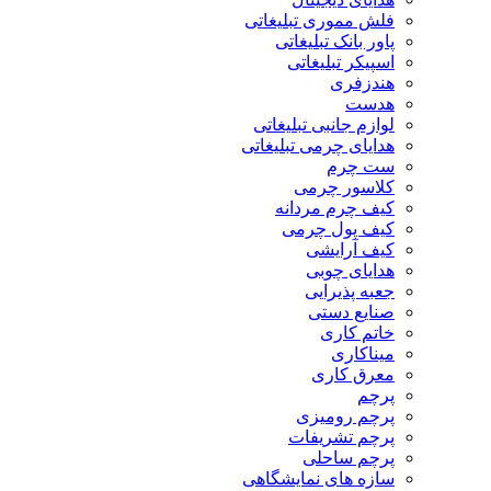
فلش مموری تبلیغاتی
پاور بانک تبلیغاتی
اسپیکر تبلیغاتی
هندزفری
هدست
لوازم جانبی تبلیغاتی
هدایای چرمی تبلیغاتی
ست چرم
کلاسور چرمی
کیف چرم مردانه
کیف پول چرمی
کیف آرایشی
هدایای چوبی
جعبه پذیرایی
صنایع دستی
خاتم کاری
میناکاری
معرق کاری
پرچم
پرچم رومیزی
پرچم تشریفات
پرچم ساحلی
سازه های نمایشگاهی