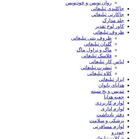
روان نویس و خودنویس
جاکلیدی تبلیغاتی
جاکارتی تبلیغاتی
جلد مدارک
کاور لوح تقدیر
ظروف تبلیغاتی
ظروف بتنی تبلیغاتی
گلدان تبلیغاتی
ماگ و تراول ماگ
فلاسک تبلیغاتی
لباس کار تبلیغاتی
تیشرت تبلیغاتی
کلاه تبلیغاتی
ابزار تبلیغاتی
هدایای بانوان
تندیس و بج سینه
جعبه هدایا
لوازم کاربردی
لوازم اداری
دفتر یادداشت
پزشکی و سلامت
لوازم مسافرتی
خودرو
شکلات تبلیغاتی