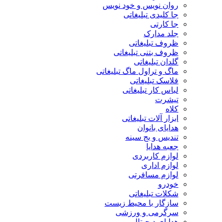
روان نویس و خود نویس
جا کلیدی تبلیغاتی
جا کارتی
جلد مدارک
ظروف تبلیغاتی
ظروف بتنی تبلیغاتی
گلدان تبلیغاتی
ماگ و تراول ماگ تبلیغاتی
فلاسک تبلیغاتی
لباس کار تبلیغاتی
تیشرت
کلاه
ابزار آلات تبلیغاتی
هدایای بانوان
تندیس و بج سینه
جعبه هدایا
لوازم کاربردی
لوازم اداری
لوازم مسافرتی
خودرو
شکلات تبلیغاتی
سازگار با محیط زیست
سرگرمی و ورزشی
هدایای دیجیتال