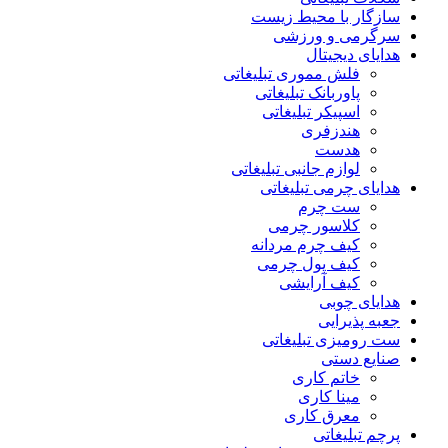
سازگار با محیط زیست
سرگرمی و ورزشی
هدایای دیجیتال
فلش مموری تبلیغاتی
پاوربانک تبلیغاتی
اسپیکر تبلیغاتی
هندزفری
هدست
لوازم جانبی تبلیغاتی
هدایای چرمی تبلیغاتی
ست چرم
کلاسور چرمی
کیف چرم مردانه
کیف پول چرمی
کیف آرایشی
هدایای چوبی
جعبه پذیرایی
ست رومیزی تبلیغاتی
صنایع دستی
خاتم کاری
مینا کاری
معرق کاری
پرچم تبلیغاتی