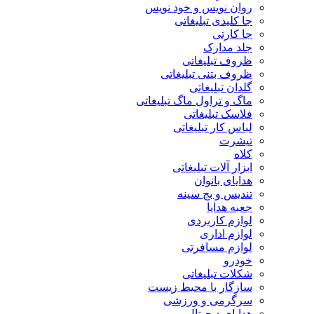
روان نویس و خود نویس
جا کلیدی تبلیغاتی
جا کارتی
جلد مدارک
ظروف تبلیغاتی
ظروف بتنی تبلیغاتی
گلدان تبلیغاتی
ماگ و تراول ماگ تبلیغاتی
فلاسک تبلیغاتی
لباس کار تبلیغاتی
تیشرت
کلاه
ابزار آلات تبلیغاتی
هدایای بانوان
تندیس و بج سینه
جعبه هدایا
لوازم کاربردی
لوازم اداری
لوازم مسافرتی
خودرو
شکلات تبلیغاتی
سازگار با محیط زیست
سرگرمی و ورزشی
هدایای دیجیتال