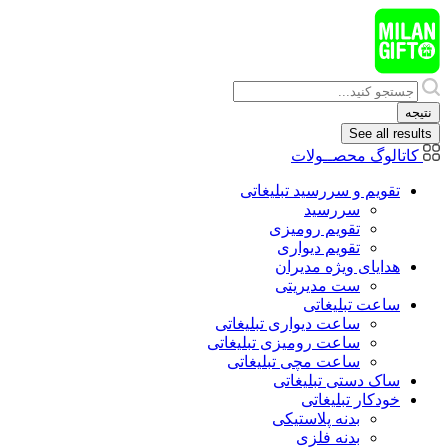
پرش
به
محتوا
Search
...
نتیجه
See all results
کاتالوگ محصــولات
تقویم و سررسید تبلیغاتی
سررسید
تقویم رومیزی
تقویم دیواری
هدایای ويژه مدیران
ست مدیریتی
ساعت تبلیغاتی
ساعت دیواری تبلیغاتی
ساعت رومیزی تبلیغاتی
ساعت مچی تبلیغاتی
ساک دستی تبلیغاتی
خودکار تبلیغاتی
بدنه پلاستیکی
بدنه فلزی