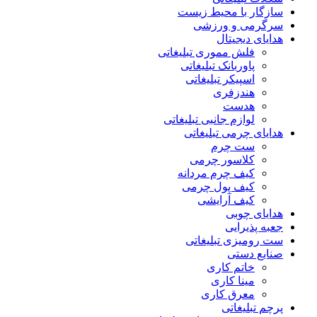
سازگار با محیط زیست
سرگرمی و ورزشی
هدایای دیجیتال
فلش مموری تبلیغاتی
پاوربانک تبلیغاتی
اسپیکر تبلیغاتی
هندزفری
هدست
لوازم جانبی تبلیغاتی
هدایای چرمی تبلیغاتی
ست چرم
کلاسور چرمی
کیف چرم مردانه
کیف پول چرمی
کیف آرایشی
هدایای چوبی
جعبه پذیرایی
ست رومیزی تبلیغاتی
صنایع دستی
خاتم کاری
مینا کاری
معرق کاری
پرچم تبلیغاتی