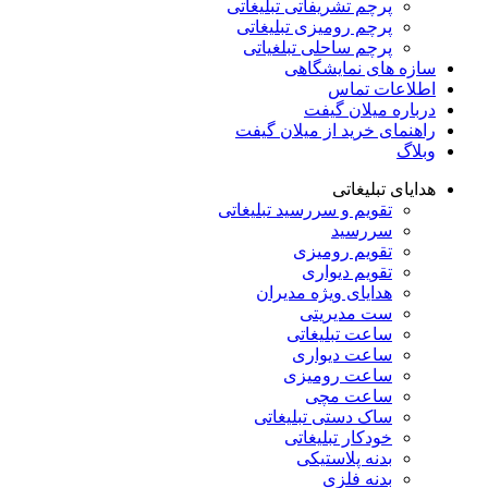
پرچم تشریفاتی تبلیغاتی
پرچم رومیزی تبلیغاتی
پرچم ساحلی تبلغیاتی
سازه های نمایشگاهی
اطلاعات تماس
درباره میلان گیفت
راهنمای خرید از میلان گیفت
وبلاگ
هدایای تبلیغاتی
تقویم و سررسید تبلیغاتی
سررسید
تقویم رومیزی
تقویم دیواری
هدایای ویژه مدیران
ست مدیریتی
ساعت تبلیغاتی
ساعت دیواری
ساعت رومیزی
ساعت مچی
ساک دستی تبلیغاتی
خودکار تبلیغاتی
بدنه پلاستیکی
بدنه فلزی