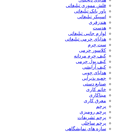
فلش مموری تبلیغاتی
پاور بانک تبلیغاتی
اسپیکر تبلیغاتی
هندزفری
هدست
لوازم جانبی تبلیغاتی
هدایای چرمی تبلیغاتی
ست چرم
کلاسور چرمی
کیف چرم مردانه
کیف پول چرمی
کیف آرایشی
هدایای چوبی
جعبه پذیرایی
صنایع دستی
خاتم کاری
میناکاری
معرق کاری
پرچم
پرچم رومیزی
پرچم تشریفات
پرچم ساحلی
سازه های نمایشگاهی