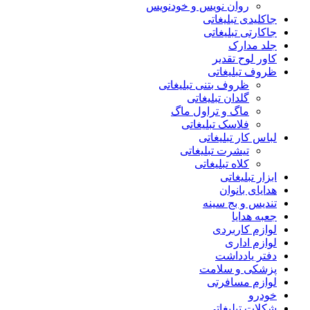
روان نویس و خودنویس
جاکلیدی تبلیغاتی
جاکارتی تبلیغاتی
جلد مدارک
کاور لوح تقدیر
ظروف تبلیغاتی
ظروف بتنی تبلیغاتی
گلدان تبلیغاتی
ماگ و تراول ماگ
فلاسک تبلیغاتی
لباس کار تبلیغاتی
تیشرت تبلیغاتی
کلاه تبلیغاتی
ابزار تبلیغاتی
هدایای بانوان
تندیس و بج سینه
جعبه هدایا
لوازم کاربردی
لوازم اداری
دفتر یادداشت
پزشکی و سلامت
لوازم مسافرتی
خودرو
شکلات تبلیغاتی