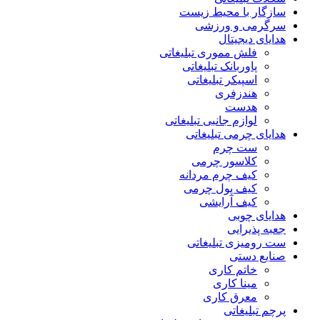
سازگار با محیط زیست
سرگرمی و ورزشی
هدایای دیجیتال
فلش مموری تبلیغاتی
پاوربانک تبلیغاتی
اسپیکر تبلیغاتی
هندزفری
هدست
لوازم جانبی تبلیغاتی
هدایای چرمی تبلیغاتی
ست چرم
کلاسور چرمی
کیف چرم مردانه
کیف پول چرمی
کیف آرایشی
هدایای چوبی
جعبه پذیرایی
ست رومیزی تبلیغاتی
صنایع دستی
خاتم کاری
مینا کاری
معرق کاری
پرچم تبلیغاتی