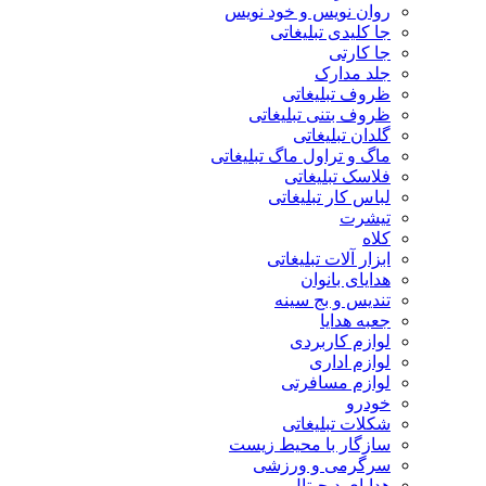
روان نویس و خود نویس
جا کلیدی تبلیغاتی
جا کارتی
جلد مدارک
ظروف تبلیغاتی
ظروف بتنی تبلیغاتی
گلدان تبلیغاتی
ماگ و تراول ماگ تبلیغاتی
فلاسک تبلیغاتی
لباس کار تبلیغاتی
تیشرت
کلاه
ابزار آلات تبلیغاتی
هدایای بانوان
تندیس و بج سینه
جعبه هدایا
لوازم کاربردی
لوازم اداری
لوازم مسافرتی
خودرو
شکلات تبلیغاتی
سازگار با محیط زیست
سرگرمی و ورزشی
هدایای دیجیتال