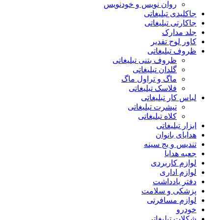
روان نویس و خودنویس
جاکلیدی تبلیغاتی
جاکارتی تبلیغاتی
جلد مدارک
کاور لوح تقدیر
ظروف تبلیغاتی
ظروف بتنی تبلیغاتی
گلدان تبلیغاتی
ماگ و تراول ماگ
فلاسک تبلیغاتی
لباس کار تبلیغاتی
تیشرت تبلیغاتی
کلاه تبلیغاتی
ابزار تبلیغاتی
هدایای بانوان
تندیس و بج سینه
جعبه هدایا
لوازم کاربردی
لوازم اداری
دفتر یادداشت
پزشکی و سلامت
لوازم مسافرتی
خودرو
شکلات تبلیغاتی