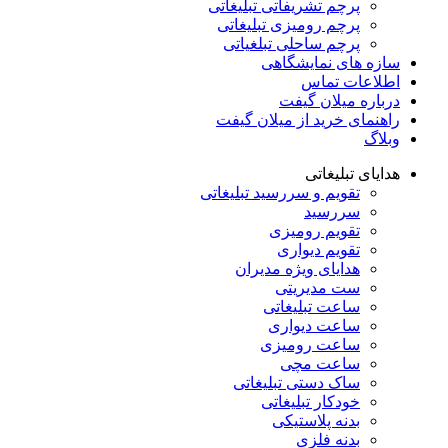
پرچم تشریفاتی تبلیغاتی
پرچم رومیزی تبلیغاتی
پرچم ساحلی تبلغیاتی
سازه های نمایشگاهی
اطلاعات تماس
درباره میلان گیفت
راهنمای خرید از میلان گیفت
وبلاگ
هدایای تبلیغاتی
تقویم و سررسید تبلیغاتی
سررسید
تقویم رومیزی
تقویم دیواری
هدایای ویژه مدیران
ست مدیریتی
ساعت تبلیغاتی
ساعت دیواری
ساعت رومیزی
ساعت مچی
ساک دستی تبلیغاتی
خودکار تبلیغاتی
بدنه پلاستیکی
بدنه فلزی