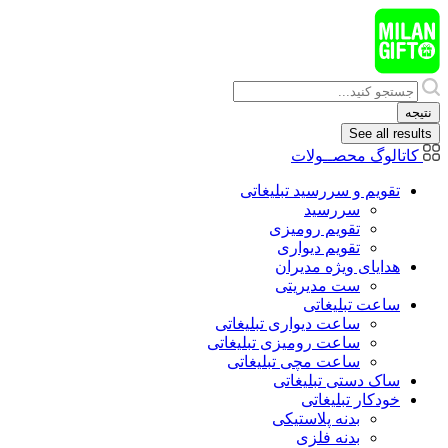
پرش
به
محتوا
Search
...
نتیجه
See all results
کاتالوگ محصــولات
تقویم و سررسید تبلیغاتی
سررسید
تقویم رومیزی
تقویم دیواری
هدایای ويژه مدیران
ست مدیریتی
ساعت تبلیغاتی
ساعت دیواری تبلیغاتی
ساعت رومیزی تبلیغاتی
ساعت مچی تبلیغاتی
ساک دستی تبلیغاتی
خودکار تبلیغاتی
بدنه پلاستیکی
بدنه فلزی