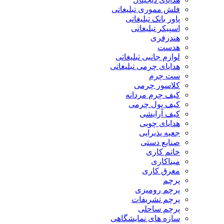
فلش مموری تبلیغاتی
پاور بانک تبلیغاتی
اسپیکر تبلیغاتی
هندزفری
هدست
لوازم جانبی تبلیغاتی
هدایای چرمی تبلیغاتی
ست چرم
کلاسور چرمی
کیف چرم مردانه
کیف پول چرمی
کیف آرایشی
هدایای چوبی
جعبه پذیرایی
صنایع دستی
خاتم کاری
میناکاری
معرق کاری
پرچم
پرچم رومیزی
پرچم تشریفات
پرچم ساحلی
سازه های نمایشگاهی