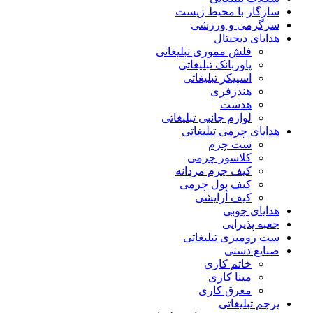
سازگار با محیط زیست
سرگرمی و ورزشی
هدایای دیجیتال
فلش مموری تبلیغاتی
پاوربانک تبلیغاتی
اسپیکر تبلیغاتی
هندزفری
هدست
لوازم جانبی تبلیغاتی
هدایای چرمی تبلیغاتی
ست چرم
کلاسور چرمی
کیف چرم مردانه
کیف پول چرمی
کیف آرایشی
هدایای چوبی
جعبه پذیرایی
ست رومیزی تبلیغاتی
صنایع دستی
خاتم کاری
مینا کاری
معرق کاری
پرچم تبلیغاتی