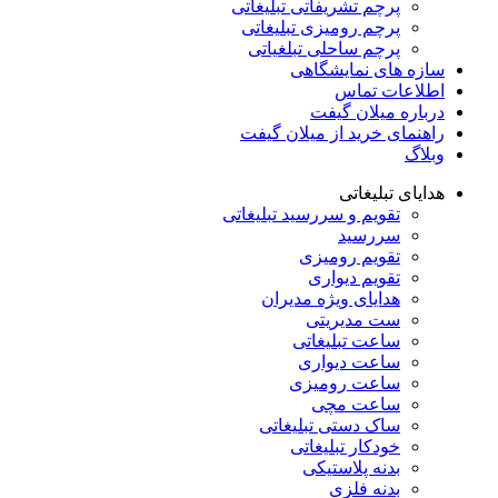
پرچم تشریفاتی تبلیغاتی
پرچم رومیزی تبلیغاتی
پرچم ساحلی تبلغیاتی
سازه های نمایشگاهی
اطلاعات تماس
درباره میلان گیفت
راهنمای خرید از میلان گیفت
وبلاگ
هدایای تبلیغاتی
تقویم و سررسید تبلیغاتی
سررسید
تقویم رومیزی
تقویم دیواری
هدایای ویژه مدیران
ست مدیریتی
ساعت تبلیغاتی
ساعت دیواری
ساعت رومیزی
ساعت مچی
ساک دستی تبلیغاتی
خودکار تبلیغاتی
بدنه پلاستیکی
بدنه فلزی