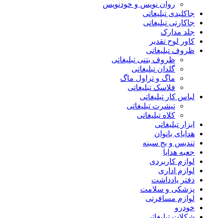
روان نویس و خودنویس
جاکلیدی تبلیغاتی
جاکارتی تبلیغاتی
جلد مدارک
کاور لوح تقدیر
ظروف تبلیغاتی
ظروف بتنی تبلیغاتی
گلدان تبلیغاتی
ماگ و تراول ماگ
فلاسک تبلیغاتی
لباس کار تبلیغاتی
تیشرت تبلیغاتی
کلاه تبلیغاتی
ابزار تبلیغاتی
هدایای بانوان
تندیس و بج سینه
جعبه هدایا
لوازم کاربردی
لوازم اداری
دفتر یادداشت
پزشکی و سلامت
لوازم مسافرتی
خودرو
شکلات تبلیغاتی