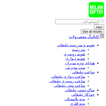
پرش
به
محتوا
Search
...
نتیجه
See all results
کاتالوگ محصــولات
تقویم و سررسید تبلیغاتی
سررسید
تقویم رومیزی
تقویم دیواری
هدایای ويژه مدیران
ست مدیریتی
ساعت تبلیغاتی
ساعت دیواری تبلیغاتی
ساعت رومیزی تبلیغاتی
ساعت مچی تبلیغاتی
ساک دستی تبلیغاتی
خودکار تبلیغاتی
بدنه پلاستیکی
بدنه فلزی