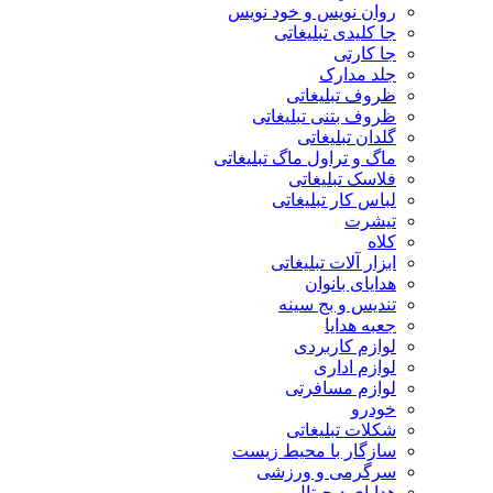
روان نویس و خود نویس
جا کلیدی تبلیغاتی
جا کارتی
جلد مدارک
ظروف تبلیغاتی
ظروف بتنی تبلیغاتی
گلدان تبلیغاتی
ماگ و تراول ماگ تبلیغاتی
فلاسک تبلیغاتی
لباس کار تبلیغاتی
تیشرت
کلاه
ابزار آلات تبلیغاتی
هدایای بانوان
تندیس و بج سینه
جعبه هدایا
لوازم کاربردی
لوازم اداری
لوازم مسافرتی
خودرو
شکلات تبلیغاتی
سازگار با محیط زیست
سرگرمی و ورزشی
هدایای دیجیتال