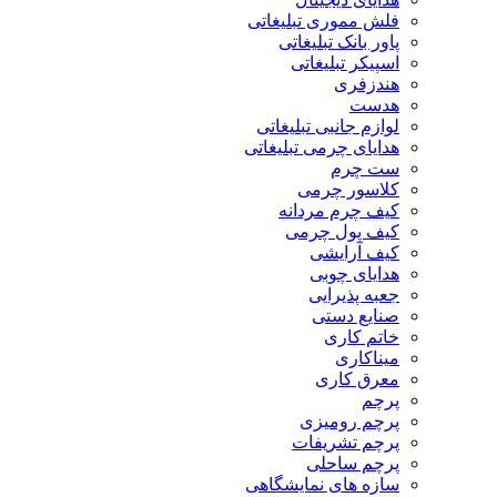
فلش مموری تبلیغاتی
پاور بانک تبلیغاتی
اسپیکر تبلیغاتی
هندزفری
هدست
لوازم جانبی تبلیغاتی
هدایای چرمی تبلیغاتی
ست چرم
کلاسور چرمی
کیف چرم مردانه
کیف پول چرمی
کیف آرایشی
هدایای چوبی
جعبه پذیرایی
صنایع دستی
خاتم کاری
میناکاری
معرق کاری
پرچم
پرچم رومیزی
پرچم تشریفات
پرچم ساحلی
سازه های نمایشگاهی