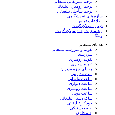
پرچم تشریفاتی تبلیغاتی
پرچم رومیزی تبلیغاتی
پرچم ساحلی تبلغیاتی
سازه های نمایشگاهی
اطلاعات تماس
درباره میلان گیفت
راهنمای خرید از میلان گیفت
وبلاگ
هدایای تبلیغاتی
تقویم و سررسید تبلیغاتی
سررسید
تقویم رومیزی
تقویم دیواری
هدایای ویژه مدیران
ست مدیریتی
ساعت تبلیغاتی
ساعت دیواری
ساعت رومیزی
ساعت مچی
ساک دستی تبلیغاتی
خودکار تبلیغاتی
بدنه پلاستیکی
بدنه فلزی