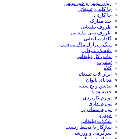
روان نویس و خود نویس
جا کلیدی تبلیغاتی
جا کارتی
جلد مدارک
ظروف تبلیغاتی
ظروف بتنی تبلیغاتی
گلدان تبلیغاتی
ماگ و تراول ماگ تبلیغاتی
فلاسک تبلیغاتی
لباس کار تبلیغاتی
تیشرت
کلاه
ابزار آلات تبلیغاتی
هدایای بانوان
تندیس و بج سینه
جعبه هدایا
لوازم کاربردی
لوازم اداری
لوازم مسافرتی
خودرو
شکلات تبلیغاتی
سازگار با محیط زیست
سرگرمی و ورزشی
هدایای دیجیتال