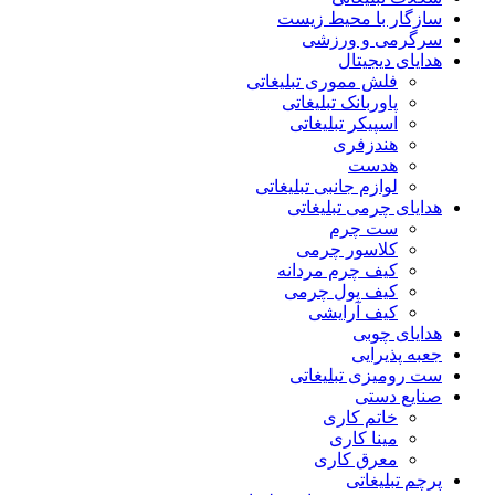
سازگار با محیط زیست
سرگرمی و ورزشی
هدایای دیجیتال
فلش مموری تبلیغاتی
پاوربانک تبلیغاتی
اسپیکر تبلیغاتی
هندزفری
هدست
لوازم جانبی تبلیغاتی
هدایای چرمی تبلیغاتی
ست چرم
کلاسور چرمی
کیف چرم مردانه
کیف پول چرمی
کیف آرایشی
هدایای چوبی
جعبه پذیرایی
ست رومیزی تبلیغاتی
صنایع دستی
خاتم کاری
مینا کاری
معرق کاری
پرچم تبلیغاتی