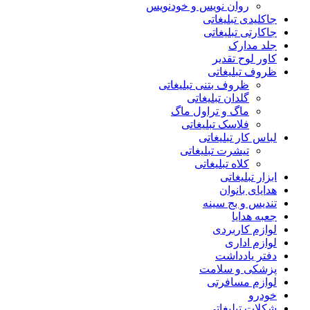
روان نویس و خودنویس
جاکلیدی تبلیغاتی
جاکارتی تبلیغاتی
جلد مدارک
کاور لوح تقدیر
ظروف تبلیغاتی
ظروف بتنی تبلیغاتی
گلدان تبلیغاتی
ماگ و تراول ماگ
فلاسک تبلیغاتی
لباس کار تبلیغاتی
تیشرت تبلیغاتی
کلاه تبلیغاتی
ابزار تبلیغاتی
هدایای بانوان
تندیس و بج سینه
جعبه هدایا
لوازم کاربردی
لوازم اداری
دفتر یادداشت
پزشکی و سلامت
لوازم مسافرتی
خودرو
شکلات تبلیغاتی