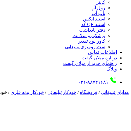
کانتر
رول آپ
پاپ آپ
استند ایکس
استند QR کد
دفتر یادداشت
پزشکی و سلامت
کاور لوح تقدیر
ست رومیزی تبلیغاتی
اطلاعات تماس
درباره میلان گیفت
راهنمای خرید از میلان گیفت
وبلاگ
۰۲۱-۸۸۷۴۱۶۸۱
هدایای تبلیغاتی
/
فروشگاه
/
خودکار تبلیغاتی
/
خودکار بدنه فلزی
/
خودکا