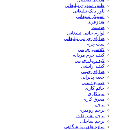
فلش مموری تبلیغاتی
پاور بانک تبلیغاتی
اسپیکر تبلیغاتی
هندزفری
هدست
لوازم جانبی تبلیغاتی
هدایای چرمی تبلیغاتی
ست چرم
کلاسور چرمی
کیف چرم مردانه
کیف پول چرمی
کیف آرایشی
هدایای چوبی
جعبه پذیرایی
صنایع دستی
خاتم کاری
میناکاری
معرق کاری
پرچم
پرچم رومیزی
پرچم تشریفات
پرچم ساحلی
سازه های نمایشگاهی