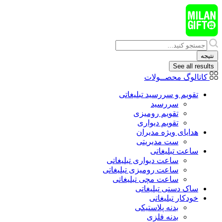
پرش
به
محتوا
Search
...
نتیجه
See all results
کاتالوگ محصــولات
تقویم و سررسید تبلیغاتی
سررسید
تقویم رومیزی
تقویم دیواری
هدایای ويژه مدیران
ست مدیریتی
ساعت تبلیغاتی
ساعت دیواری تبلیغاتی
ساعت رومیزی تبلیغاتی
ساعت مچی تبلیغاتی
ساک دستی تبلیغاتی
خودکار تبلیغاتی
بدنه پلاستیکی
بدنه فلزی