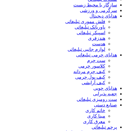
سازگار با محیط زیست
سرگرمی و ورزشی
هدایای دیجیتال
فلش مموری تبلیغاتی
پاوربانک تبلیغاتی
اسپیکر تبلیغاتی
هندزفری
هدست
لوازم جانبی تبلیغاتی
هدایای چرمی تبلیغاتی
ست چرم
کلاسور چرمی
کیف چرم مردانه
کیف پول چرمی
کیف آرایشی
هدایای چوبی
جعبه پذیرایی
ست رومیزی تبلیغاتی
صنایع دستی
خاتم کاری
مینا کاری
معرق کاری
پرچم تبلیغاتی