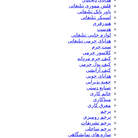
فلش مموری تبلیغاتی
پاور بانک تبلیغاتی
اسپیکر تبلیغاتی
هندزفری
هدست
لوازم جانبی تبلیغاتی
هدایای چرمی تبلیغاتی
ست چرم
کلاسور چرمی
کیف چرم مردانه
کیف پول چرمی
کیف آرایشی
هدایای چوبی
جعبه پذیرایی
صنایع دستی
خاتم کاری
میناکاری
معرق کاری
پرچم
پرچم رومیزی
پرچم تشریفات
پرچم ساحلی
سازه های نمایشگاهی