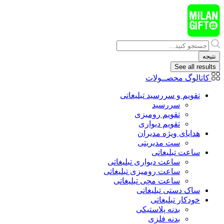
پرش
به
محتوا
Search
...
نتیجه
See all results
کاتالوگ محصــولات
تقویم و سررسید تبلیغاتی
سررسید
تقویم رومیزی
تقویم دیواری
هدایای ويژه مدیران
ست مدیریتی
ساعت تبلیغاتی
ساعت دیواری تبلیغاتی
ساعت رومیزی تبلیغاتی
ساعت مچی تبلیغاتی
ساک دستی تبلیغاتی
خودکار تبلیغاتی
بدنه پلاستیکی
بدنه فلزی