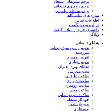
پرچم تشریفاتی تبلیغاتی
پرچم رومیزی تبلیغاتی
پرچم ساحلی تبلغیاتی
سازه های نمایشگاهی
اطلاعات تماس
درباره میلان گیفت
راهنمای خرید از میلان گیفت
وبلاگ
هدایای تبلیغاتی
تقویم و سررسید تبلیغاتی
سررسید
تقویم رومیزی
تقویم دیواری
هدایای ویژه مدیران
ست مدیریتی
ساعت تبلیغاتی
ساعت دیواری
ساعت رومیزی
ساعت مچی
ساک دستی تبلیغاتی
خودکار تبلیغاتی
بدنه پلاستیکی
بدنه فلزی