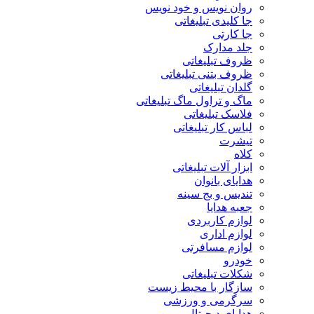
روان نویس و خود نویس
جا کلیدی تبلیغاتی
جا کارتی
جلد مدارک
ظروف تبلیغاتی
ظروف بتنی تبلیغاتی
گلدان تبلیغاتی
ماگ و تراول ماگ تبلیغاتی
فلاسک تبلیغاتی
لباس کار تبلیغاتی
تیشرت
کلاه
ابزار آلات تبلیغاتی
هدایای بانوان
تندیس و بج سینه
جعبه هدایا
لوازم کاربردی
لوازم اداری
لوازم مسافرتی
خودرو
شکلات تبلیغاتی
سازگار با محیط زیست
سرگرمی و ورزشی
هدایای دیجیتال