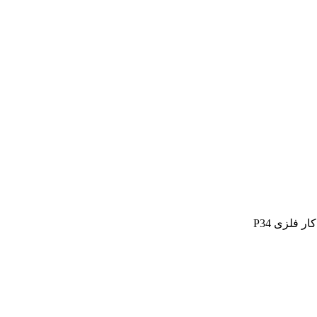
ر فلزی P34