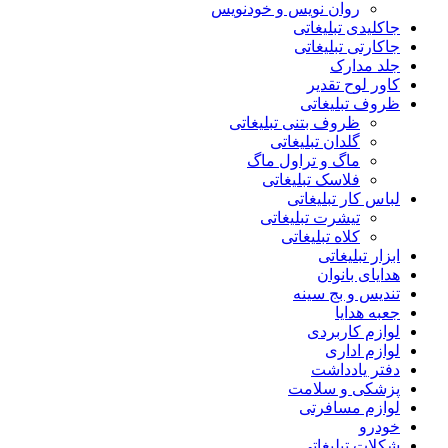
روان نویس و خودنویس
جاکلیدی تبلیغاتی
جاکارتی تبلیغاتی
جلد مدارک
کاور لوح تقدیر
ظروف تبلیغاتی
ظروف بتنی تبلیغاتی
گلدان تبلیغاتی
ماگ و تراول ماگ
فلاسک تبلیغاتی
لباس کار تبلیغاتی
تیشرت تبلیغاتی
کلاه تبلیغاتی
ابزار تبلیغاتی
هدایای بانوان
تندیس و بج سینه
جعبه هدایا
لوازم کاربردی
لوازم اداری
دفتر یادداشت
پزشکی و سلامت
لوازم مسافرتی
خودرو
شکلات تبلیغاتی