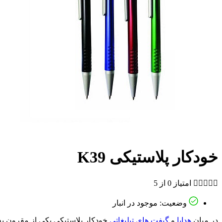
خودکار پلاستیکی K39





امتیاز 0 از 5
وضعیت: موجود در انبار
در میان
هدایا
و
گیفت های تبلیغاتی
خودکار پلاستیکی یکی از مقرون به ص