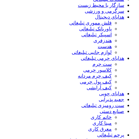
سازگار با محیط زیست
سرگرمی و ورزشی
هدایای دیجیتال
فلش مموری تبلیغاتی
پاوربانک تبلیغاتی
اسپیکر تبلیغاتی
هندزفری
هدست
لوازم جانبی تبلیغاتی
هدایای چرمی تبلیغاتی
ست چرم
کلاسور چرمی
کیف چرم مردانه
کیف پول چرمی
کیف آرایشی
هدایای چوبی
جعبه پذیرایی
ست رومیزی تبلیغاتی
صنایع دستی
خاتم کاری
مینا کاری
معرق کاری
پرچم تبلیغاتی