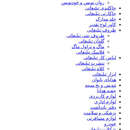
روان نویس و خودنویس
جاکلیدی تبلیغاتی
جاکارتی تبلیغاتی
جلد مدارک
کاور لوح تقدیر
ظروف تبلیغاتی
ظروف بتنی تبلیغاتی
گلدان تبلیغاتی
ماگ و تراول ماگ
فلاسک تبلیغاتی
لباس کار تبلیغاتی
تیشرت تبلیغاتی
کلاه تبلیغاتی
ابزار تبلیغاتی
هدایای بانوان
تندیس و بج سینه
جعبه هدایا
لوازم کاربردی
لوازم اداری
دفتر یادداشت
پزشکی و سلامت
لوازم مسافرتی
خودرو
شکلات تبلیغاتی