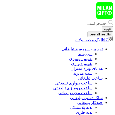
پرش
به
محتوا
Search
...
نتیجه
See all results
کاتالوگ محصــولات
تقویم و سررسید تبلیغاتی
سررسید
تقویم رومیزی
تقویم دیواری
هدایای ويژه مدیران
ست مدیریتی
ساعت تبلیغاتی
ساعت دیواری تبلیغاتی
ساعت رومیزی تبلیغاتی
ساعت مچی تبلیغاتی
ساک دستی تبلیغاتی
خودکار تبلیغاتی
بدنه پلاستیکی
بدنه فلزی