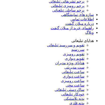
پرچم تشریفاتی تبلیغاتی
پرچم رومیزی تبلیغاتی
پرچم ساحلی تبلغیاتی
سازه های نمایشگاهی
اطلاعات تماس
درباره میلان گیفت
راهنمای خرید از میلان گیفت
وبلاگ
هدایای تبلیغاتی
تقویم و سررسید تبلیغاتی
سررسید
تقویم رومیزی
تقویم دیواری
هدایای ویژه مدیران
ست مدیریتی
ساعت تبلیغاتی
ساعت دیواری
ساعت رومیزی
ساعت مچی
ساک دستی تبلیغاتی
خودکار تبلیغاتی
بدنه پلاستیکی
بدنه فلزی