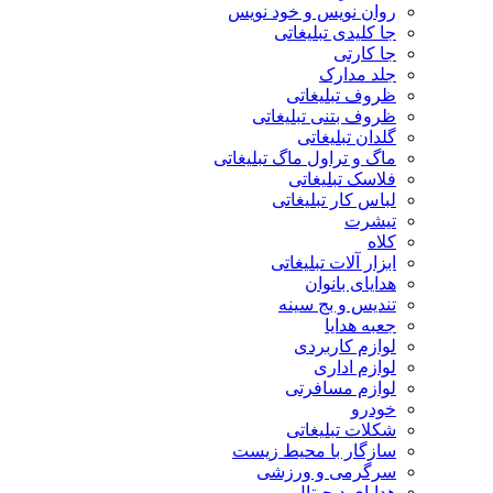
روان نویس و خود نویس
جا کلیدی تبلیغاتی
جا کارتی
جلد مدارک
ظروف تبلیغاتی
ظروف بتنی تبلیغاتی
گلدان تبلیغاتی
ماگ و تراول ماگ تبلیغاتی
فلاسک تبلیغاتی
لباس کار تبلیغاتی
تیشرت
کلاه
ابزار آلات تبلیغاتی
هدایای بانوان
تندیس و بج سینه
جعبه هدایا
لوازم کاربردی
لوازم اداری
لوازم مسافرتی
خودرو
شکلات تبلیغاتی
سازگار با محیط زیست
سرگرمی و ورزشی
هدایای دیجیتال