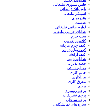
فلش مموری تبلیغاتی
پاور بانک تبلیغاتی
اسپیکر تبلیغاتی
هندزفری
هدست
لوازم جانبی تبلیغاتی
هدایای چرمی تبلیغاتی
ست چرم
کلاسور چرمی
کیف چرم مردانه
کیف پول چرمی
کیف آرایشی
هدایای چوبی
جعبه پذیرایی
صنایع دستی
خاتم کاری
میناکاری
معرق کاری
پرچم
پرچم رومیزی
پرچم تشریفات
پرچم ساحلی
سازه های نمایشگاهی