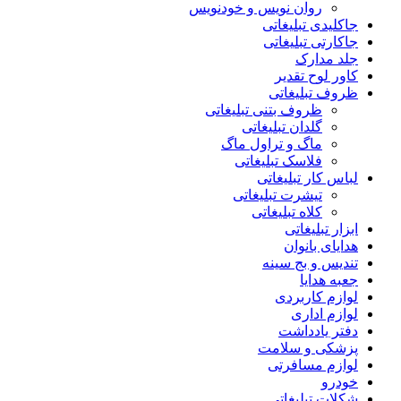
روان نویس و خودنویس
جاکلیدی تبلیغاتی
جاکارتی تبلیغاتی
جلد مدارک
کاور لوح تقدیر
ظروف تبلیغاتی
ظروف بتنی تبلیغاتی
گلدان تبلیغاتی
ماگ و تراول ماگ
فلاسک تبلیغاتی
لباس کار تبلیغاتی
تیشرت تبلیغاتی
کلاه تبلیغاتی
ابزار تبلیغاتی
هدایای بانوان
تندیس و بج سینه
جعبه هدایا
لوازم کاربردی
لوازم اداری
دفتر یادداشت
پزشکی و سلامت
لوازم مسافرتی
خودرو
شکلات تبلیغاتی