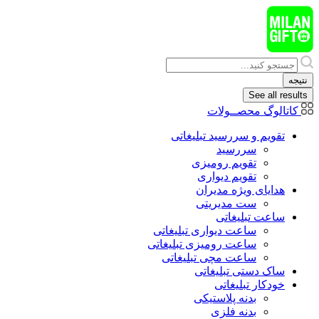
پرش
به
محتوا
Search
...
نتیجه
See all results
کاتالوگ محصــولات
تقویم و سررسید تبلیغاتی
سررسید
تقویم رومیزی
تقویم دیواری
هدایای ويژه مدیران
ست مدیریتی
ساعت تبلیغاتی
ساعت دیواری تبلیغاتی
ساعت رومیزی تبلیغاتی
ساعت مچی تبلیغاتی
ساک دستی تبلیغاتی
خودکار تبلیغاتی
بدنه پلاستیکی
بدنه فلزی