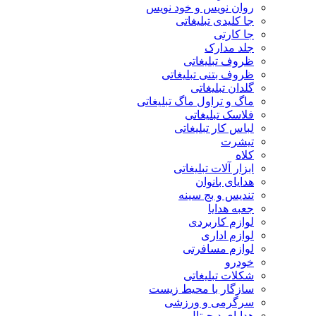
روان نویس و خود نویس
جا کلیدی تبلیغاتی
جا کارتی
جلد مدارک
ظروف تبلیغاتی
ظروف بتنی تبلیغاتی
گلدان تبلیغاتی
ماگ و تراول ماگ تبلیغاتی
فلاسک تبلیغاتی
لباس کار تبلیغاتی
تیشرت
کلاه
ابزار آلات تبلیغاتی
هدایای بانوان
تندیس و بج سینه
جعبه هدایا
لوازم کاربردی
لوازم اداری
لوازم مسافرتی
خودرو
شکلات تبلیغاتی
سازگار با محیط زیست
سرگرمی و ورزشی
هدایای دیجیتال