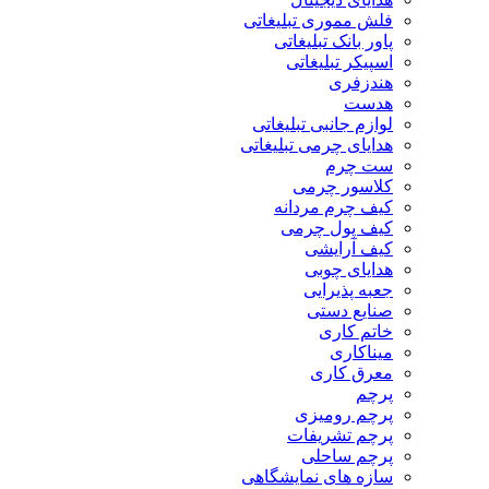
فلش مموری تبلیغاتی
پاور بانک تبلیغاتی
اسپیکر تبلیغاتی
هندزفری
هدست
لوازم جانبی تبلیغاتی
هدایای چرمی تبلیغاتی
ست چرم
کلاسور چرمی
کیف چرم مردانه
کیف پول چرمی
کیف آرایشی
هدایای چوبی
جعبه پذیرایی
صنایع دستی
خاتم کاری
میناکاری
معرق کاری
پرچم
پرچم رومیزی
پرچم تشریفات
پرچم ساحلی
سازه های نمایشگاهی