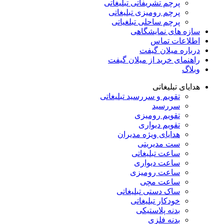
پرچم تشریفاتی تبلیغاتی
پرچم رومیزی تبلیغاتی
پرچم ساحلی تبلغیاتی
سازه های نمایشگاهی
اطلاعات تماس
درباره میلان گیفت
راهنمای خرید از میلان گیفت
وبلاگ
هدایای تبلیغاتی
تقویم و سررسید تبلیغاتی
سررسید
تقویم رومیزی
تقویم دیواری
هدایای ویژه مدیران
ست مدیریتی
ساعت تبلیغاتی
ساعت دیواری
ساعت رومیزی
ساعت مچی
ساک دستی تبلیغاتی
خودکار تبلیغاتی
بدنه پلاستیکی
بدنه فلزی