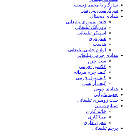
سازگار با محیط زیست
سرگرمی و ورزشی
هدایای دیجیتال
فلش مموری تبلیغاتی
پاوربانک تبلیغاتی
اسپیکر تبلیغاتی
هندزفری
هدست
لوازم جانبی تبلیغاتی
هدایای چرمی تبلیغاتی
ست چرم
کلاسور چرمی
کیف چرم مردانه
کیف پول چرمی
کیف آرایشی
هدایای چوبی
جعبه پذیرایی
ست رومیزی تبلیغاتی
صنایع دستی
خاتم کاری
مینا کاری
معرق کاری
پرچم تبلیغاتی