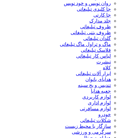
روان نویس و خود نویس
جا کلیدی تبلیغاتی
جا کارتی
جلد مدارک
ظروف تبلیغاتی
ظروف بتنی تبلیغاتی
گلدان تبلیغاتی
ماگ و تراول ماگ تبلیغاتی
فلاسک تبلیغاتی
لباس کار تبلیغاتی
تیشرت
کلاه
ابزار آلات تبلیغاتی
هدایای بانوان
تندیس و بج سینه
جعبه هدایا
لوازم کاربردی
لوازم اداری
لوازم مسافرتی
خودرو
شکلات تبلیغاتی
سازگار با محیط زیست
سرگرمی و ورزشی
هدایای دیجیتال