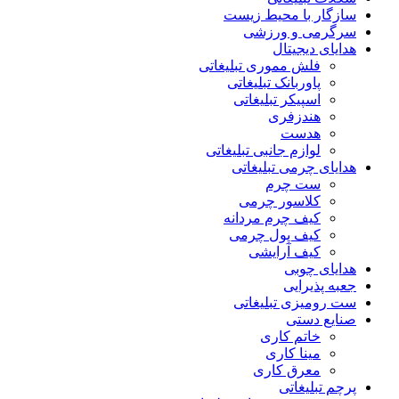
سازگار با محیط زیست
سرگرمی و ورزشی
هدایای دیجیتال
فلش مموری تبلیغاتی
پاوربانک تبلیغاتی
اسپیکر تبلیغاتی
هندزفری
هدست
لوازم جانبی تبلیغاتی
هدایای چرمی تبلیغاتی
ست چرم
کلاسور چرمی
کیف چرم مردانه
کیف پول چرمی
کیف آرایشی
هدایای چوبی
جعبه پذیرایی
ست رومیزی تبلیغاتی
صنایع دستی
خاتم کاری
مینا کاری
معرق کاری
پرچم تبلیغاتی