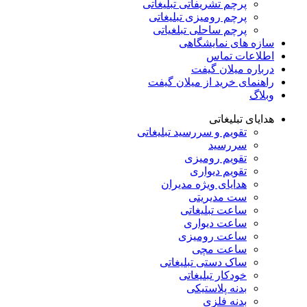
پرچم تشریفاتی تبلیغاتی
پرچم رومیزی تبلیغاتی
پرچم ساحلی تبلغیاتی
سازه های نمایشگاهی
اطلاعات تماس
درباره میلان گیفت
راهنمای خرید از میلان گیفت
وبلاگ
هدایای تبلیغاتی
تقویم و سررسید تبلیغاتی
سررسید
تقویم رومیزی
تقویم دیواری
هدایای ویژه مدیران
ست مدیریتی
ساعت تبلیغاتی
ساعت دیواری
ساعت رومیزی
ساعت مچی
ساک دستی تبلیغاتی
خودکار تبلیغاتی
بدنه پلاستیکی
بدنه فلزی