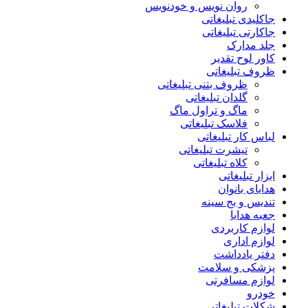
روان نویس و خودنویس
جاکلیدی تبلیغاتی
جاکارتی تبلیغاتی
جلد مدارک
کاور لوح تقدیر
ظروف تبلیغاتی
ظروف بتنی تبلیغاتی
گلدان تبلیغاتی
ماگ و تراول ماگ
فلاسک تبلیغاتی
لباس کار تبلیغاتی
تیشرت تبلیغاتی
کلاه تبلیغاتی
ابزار تبلیغاتی
هدایای بانوان
تندیس و بج سینه
جعبه هدایا
لوازم کاربردی
لوازم اداری
دفتر یادداشت
پزشکی و سلامت
لوازم مسافرتی
خودرو
شکلات تبلیغاتی