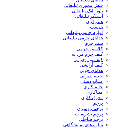
فلش مموری تبلیغاتی
پاور بانک تبلیغاتی
اسپیکر تبلیغاتی
هندزفری
هدست
لوازم جانبی تبلیغاتی
هدایای چرمی تبلیغاتی
ست چرم
کلاسور چرمی
کیف چرم مردانه
کیف پول چرمی
کیف آرایشی
هدایای چوبی
جعبه پذیرایی
صنایع دستی
خاتم کاری
میناکاری
معرق کاری
پرچم
پرچم رومیزی
پرچم تشریفات
پرچم ساحلی
سازه های نمایشگاهی