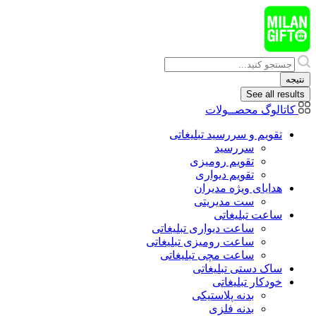
پرش
به
محتوا
Search
...
نتیجه
See all results
کاتالوگ محصــولات
تقویم و سررسید تبلیغاتی
سررسید
تقویم رومیزی
تقویم دیواری
هدایای ويژه مدیران
ست مدیریتی
ساعت تبلیغاتی
ساعت دیواری تبلیغاتی
ساعت رومیزی تبلیغاتی
ساعت مچی تبلیغاتی
ساک دستی تبلیغاتی
خودکار تبلیغاتی
بدنه پلاستیکی
بدنه فلزی