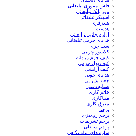
فلش مموری تبلیغاتی
پاور بانک تبلیغاتی
اسپیکر تبلیغاتی
هندزفری
هدست
لوازم جانبی تبلیغاتی
هدایای چرمی تبلیغاتی
ست چرم
کلاسور چرمی
کیف چرم مردانه
کیف پول چرمی
کیف آرایشی
هدایای چوبی
جعبه پذیرایی
صنایع دستی
خاتم کاری
میناکاری
معرق کاری
پرچم
پرچم رومیزی
پرچم تشریفات
پرچم ساحلی
سازه های نمایشگاهی