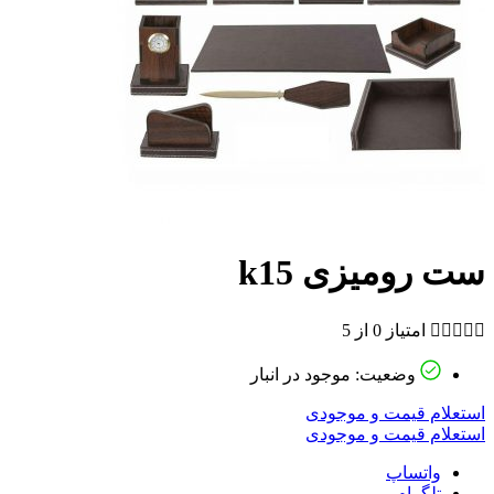
ست رومیزی k15





امتیاز 0 از 5
وضعیت: موجود در انبار
استعلام قیمت و موجودی
استعلام قیمت و موجودی
واتساپ
تلگرام