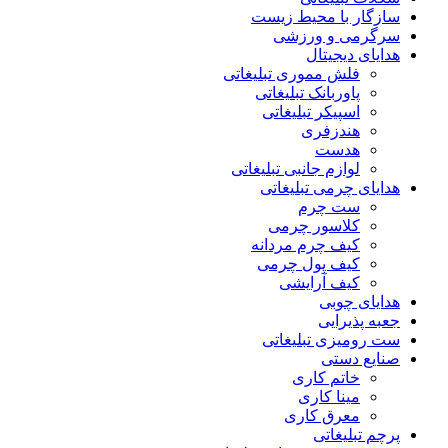
سازگار با محیط زیست
سرگرمی و ورزشی
هدایای دیجیتال
فلش مموری تبلیغاتی
پاوربانک تبلیغاتی
اسپیکر تبلیغاتی
هندزفری
هدست
لوازم جانبی تبلیغاتی
هدایای چرمی تبلیغاتی
ست چرم
کلاسور چرمی
کیف چرم مردانه
کیف پول چرمی
کیف آرایشی
هدایای چوبی
جعبه پذیرایی
ست رومیزی تبلیغاتی
صنایع دستی
خاتم کاری
مینا کاری
معرق کاری
پرچم تبلیغاتی