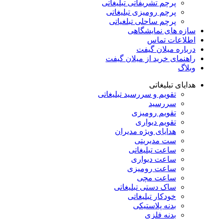
پرچم تشریفاتی تبلیغاتی
پرچم رومیزی تبلیغاتی
پرچم ساحلی تبلغیاتی
سازه های نمایشگاهی
اطلاعات تماس
درباره میلان گیفت
راهنمای خرید از میلان گیفت
وبلاگ
هدایای تبلیغاتی
تقویم و سررسید تبلیغاتی
سررسید
تقویم رومیزی
تقویم دیواری
هدایای ویژه مدیران
ست مدیریتی
ساعت تبلیغاتی
ساعت دیواری
ساعت رومیزی
ساعت مچی
ساک دستی تبلیغاتی
خودکار تبلیغاتی
بدنه پلاستیکی
بدنه فلزی