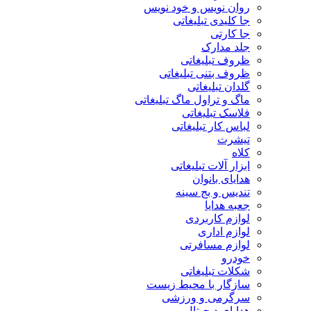
روان نویس و خود نویس
جا کلیدی تبلیغاتی
جا کارتی
جلد مدارک
ظروف تبلیغاتی
ظروف بتنی تبلیغاتی
گلدان تبلیغاتی
ماگ و تراول ماگ تبلیغاتی
فلاسک تبلیغاتی
لباس کار تبلیغاتی
تیشرت
کلاه
ابزار آلات تبلیغاتی
هدایای بانوان
تندیس و بج سینه
جعبه هدایا
لوازم کاربردی
لوازم اداری
لوازم مسافرتی
خودرو
شکلات تبلیغاتی
سازگار با محیط زیست
سرگرمی و ورزشی
هدایای دیجیتال