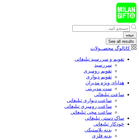
پرش
به
محتوا
Search
...
نتیجه
See all results
کاتالوگ محصــولات
تقویم و سررسید تبلیغاتی
سررسید
تقویم رومیزی
تقویم دیواری
هدایای ويژه مدیران
ست مدیریتی
ساعت تبلیغاتی
ساعت دیواری تبلیغاتی
ساعت رومیزی تبلیغاتی
ساعت مچی تبلیغاتی
ساک دستی تبلیغاتی
خودکار تبلیغاتی
بدنه پلاستیکی
بدنه فلزی