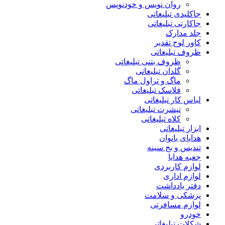
روان نویس و خودنویس
جاکلیدی تبلیغاتی
جاکارتی تبلیغاتی
جلد مدارک
کاور لوح تقدیر
ظروف تبلیغاتی
ظروف بتنی تبلیغاتی
گلدان تبلیغاتی
ماگ و تراول ماگ
فلاسک تبلیغاتی
لباس کار تبلیغاتی
تیشرت تبلیغاتی
کلاه تبلیغاتی
ابزار تبلیغاتی
هدایای بانوان
تندیس و بج سینه
جعبه هدایا
لوازم کاربردی
لوازم اداری
دفتر یادداشت
پزشکی و سلامت
لوازم مسافرتی
خودرو
شکلات تبلیغاتی