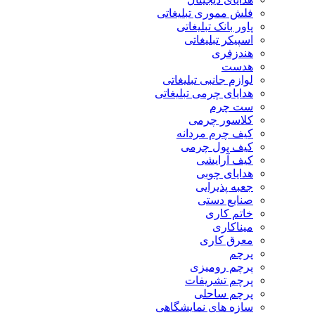
فلش مموری تبلیغاتی
پاور بانک تبلیغاتی
اسپیکر تبلیغاتی
هندزفری
هدست
لوازم جانبی تبلیغاتی
هدایای چرمی تبلیغاتی
ست چرم
کلاسور چرمی
کیف چرم مردانه
کیف پول چرمی
کیف آرایشی
هدایای چوبی
جعبه پذیرایی
صنایع دستی
خاتم کاری
میناکاری
معرق کاری
پرچم
پرچم رومیزی
پرچم تشریفات
پرچم ساحلی
سازه های نمایشگاهی