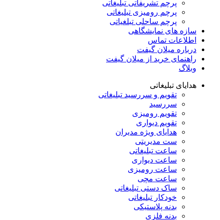
پرچم تشریفاتی تبلیغاتی
پرچم رومیزی تبلیغاتی
پرچم ساحلی تبلغیاتی
سازه های نمایشگاهی
اطلاعات تماس
درباره میلان گیفت
راهنمای خرید از میلان گیفت
وبلاگ
هدایای تبلیغاتی
تقویم و سررسید تبلیغاتی
سررسید
تقویم رومیزی
تقویم دیواری
هدایای ویژه مدیران
ست مدیریتی
ساعت تبلیغاتی
ساعت دیواری
ساعت رومیزی
ساعت مچی
ساک دستی تبلیغاتی
خودکار تبلیغاتی
بدنه پلاستیکی
بدنه فلزی