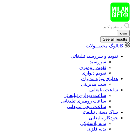
پرش
به
محتوا
Search
...
نتیجه
See all results
کاتالوگ محصــولات
تقویم و سررسید تبلیغاتی
سررسید
تقویم رومیزی
تقویم دیواری
هدایای ويژه مدیران
ست مدیریتی
ساعت تبلیغاتی
ساعت دیواری تبلیغاتی
ساعت رومیزی تبلیغاتی
ساعت مچی تبلیغاتی
ساک دستی تبلیغاتی
خودکار تبلیغاتی
بدنه پلاستیکی
بدنه فلزی