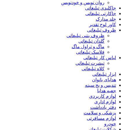
روان نویس و خودنویس
جاکلیدی تبلیغاتی
جاکارتی تبلیغاتی
جلد مدارک
کاور لوح تقدیر
ظروف تبلیغاتی
ظروف بتنی تبلیغاتی
گلدان تبلیغاتی
ماگ و تراول ماگ
فلاسک تبلیغاتی
لباس کار تبلیغاتی
تیشرت تبلیغاتی
کلاه تبلیغاتی
ابزار تبلیغاتی
هدایای بانوان
تندیس و بج سینه
جعبه هدایا
لوازم کاربردی
لوازم اداری
دفتر یادداشت
پزشکی و سلامت
لوازم مسافرتی
خودرو
شکلات تبلیغاتی