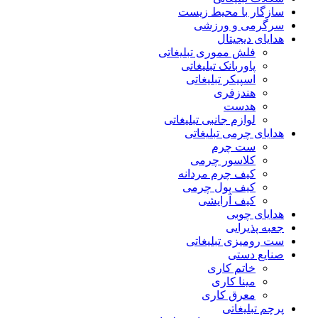
سازگار با محیط زیست
سرگرمی و ورزشی
هدایای دیجیتال
فلش مموری تبلیغاتی
پاوربانک تبلیغاتی
اسپیکر تبلیغاتی
هندزفری
هدست
لوازم جانبی تبلیغاتی
هدایای چرمی تبلیغاتی
ست چرم
کلاسور چرمی
کیف چرم مردانه
کیف پول چرمی
کیف آرایشی
هدایای چوبی
جعبه پذیرایی
ست رومیزی تبلیغاتی
صنایع دستی
خاتم کاری
مینا کاری
معرق کاری
پرچم تبلیغاتی