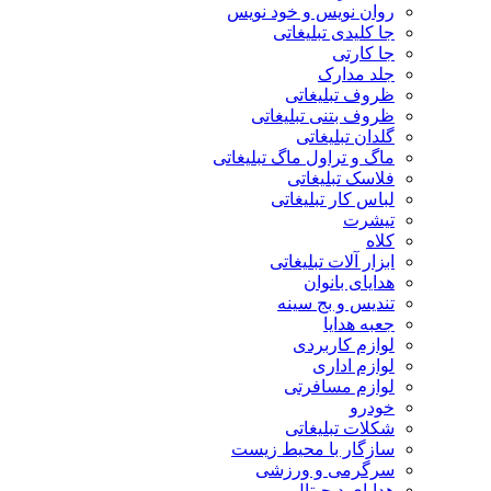
روان نویس و خود نویس
جا کلیدی تبلیغاتی
جا کارتی
جلد مدارک
ظروف تبلیغاتی
ظروف بتنی تبلیغاتی
گلدان تبلیغاتی
ماگ و تراول ماگ تبلیغاتی
فلاسک تبلیغاتی
لباس کار تبلیغاتی
تیشرت
کلاه
ابزار آلات تبلیغاتی
هدایای بانوان
تندیس و بج سینه
جعبه هدایا
لوازم کاربردی
لوازم اداری
لوازم مسافرتی
خودرو
شکلات تبلیغاتی
سازگار با محیط زیست
سرگرمی و ورزشی
هدایای دیجیتال