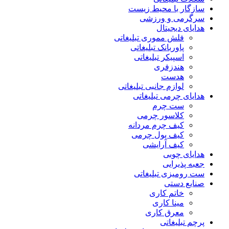
سازگار با محیط زیست
سرگرمی و ورزشی
هدایای دیجیتال
فلش مموری تبلیغاتی
پاوربانک تبلیغاتی
اسپیکر تبلیغاتی
هندزفری
هدست
لوازم جانبی تبلیغاتی
هدایای چرمی تبلیغاتی
ست چرم
کلاسور چرمی
کیف چرم مردانه
کیف پول چرمی
کیف آرایشی
هدایای چوبی
جعبه پذیرایی
ست رومیزی تبلیغاتی
صنایع دستی
خاتم کاری
مینا کاری
معرق کاری
پرچم تبلیغاتی