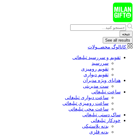
پرش
به
محتوا
Search
...
نتیجه
See all results
کاتالوگ محصــولات
تقویم و سررسید تبلیغاتی
سررسید
تقویم رومیزی
تقویم دیواری
هدایای ويژه مدیران
ست مدیریتی
ساعت تبلیغاتی
ساعت دیواری تبلیغاتی
ساعت رومیزی تبلیغاتی
ساعت مچی تبلیغاتی
ساک دستی تبلیغاتی
خودکار تبلیغاتی
بدنه پلاستیکی
بدنه فلزی