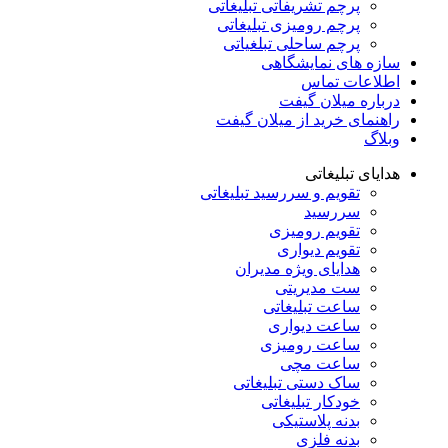
پرچم تشریفاتی تبلیغاتی
پرچم رومیزی تبلیغاتی
پرچم ساحلی تبلغیاتی
سازه های نمایشگاهی
اطلاعات تماس
درباره میلان گیفت
راهنمای خرید از میلان گیفت
وبلاگ
هدایای تبلیغاتی
تقویم و سررسید تبلیغاتی
سررسید
تقویم رومیزی
تقویم دیواری
هدایای ویژه مدیران
ست مدیریتی
ساعت تبلیغاتی
ساعت دیواری
ساعت رومیزی
ساعت مچی
ساک دستی تبلیغاتی
خودکار تبلیغاتی
بدنه پلاستیکی
بدنه فلزی