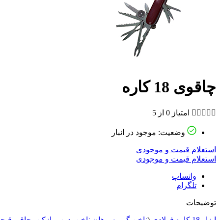
چاقوی 18 کاره





امتیاز 0 از 5
وضعیت: موجود در انبار
استعلام قیمت و موجودی
استعلام قیمت و موجودی
واتساپ
تلگرام
توضیحات
ابزار 18 کاره فولادی
(
ناخن گیر
،
سوهان ناخن
،
درب بازکن
،
چاقو
،
قیچ