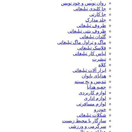
روان نویس و خود نویس
جا کلیدی تبلیغاتی
جا کارتی
جلد مدارک
ظروف تبلیغاتی
ظروف بتنی تبلیغاتی
گلدان تبلیغاتی
ماگ و تراول ماگ تبلیغاتی
فلاسک تبلیغاتی
لباس کار تبلیغاتی
تیشرت
کلاه
ابزار آلات تبلیغاتی
هدایای بانوان
تندیس و بج سینه
جعبه هدایا
لوازم کاربردی
لوازم اداری
لوازم مسافرتی
خودرو
شکلات تبلیغاتی
سازگار با محیط زیست
سرگرمی و ورزشی
هدایای دیجیتال