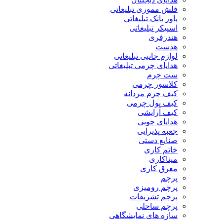
فلش مموری تبلیغاتی
پاور بانک تبلیغاتی
اسپیکر تبلیغاتی
هندزفری
هدست
لوازم جانبی تبلیغاتی
هدایای چرمی تبلیغاتی
ست چرم
کلاسور چرمی
کیف چرم مردانه
کیف پول چرمی
کیف آرایشی
هدایای چوبی
جعبه پذیرایی
صنایع دستی
خاتم کاری
میناکاری
معرق کاری
پرچم
پرچم رومیزی
پرچم تشریفات
پرچم ساحلی
سازه های نمایشگاهی