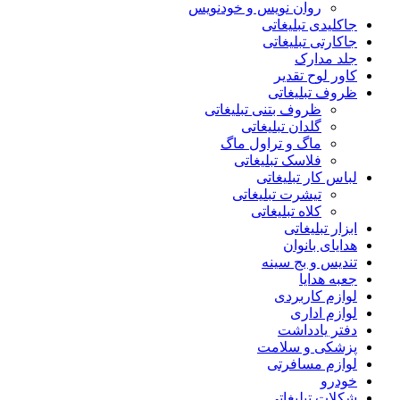
روان نویس و خودنویس
جاکلیدی تبلیغاتی
جاکارتی تبلیغاتی
جلد مدارک
کاور لوح تقدیر
ظروف تبلیغاتی
ظروف بتنی تبلیغاتی
گلدان تبلیغاتی
ماگ و تراول ماگ
فلاسک تبلیغاتی
لباس کار تبلیغاتی
تیشرت تبلیغاتی
کلاه تبلیغاتی
ابزار تبلیغاتی
هدایای بانوان
تندیس و بج سینه
جعبه هدایا
لوازم کاربردی
لوازم اداری
دفتر یادداشت
پزشکی و سلامت
لوازم مسافرتی
خودرو
شکلات تبلیغاتی