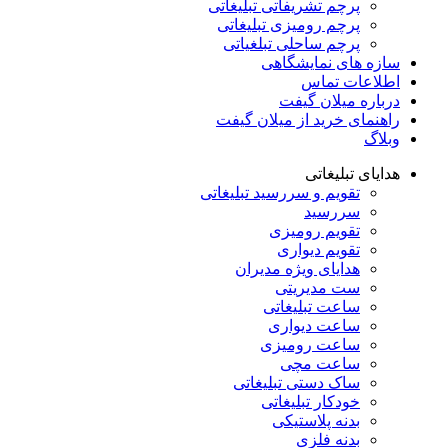
پرچم تشریفاتی تبلیغاتی
پرچم رومیزی تبلیغاتی
پرچم ساحلی تبلغیاتی
سازه های نمایشگاهی
اطلاعات تماس
درباره میلان گیفت
راهنمای خرید از میلان گیفت
وبلاگ
هدایای تبلیغاتی
تقویم و سررسید تبلیغاتی
سررسید
تقویم رومیزی
تقویم دیواری
هدایای ویژه مدیران
ست مدیریتی
ساعت تبلیغاتی
ساعت دیواری
ساعت رومیزی
ساعت مچی
ساک دستی تبلیغاتی
خودکار تبلیغاتی
بدنه پلاستیکی
بدنه فلزی