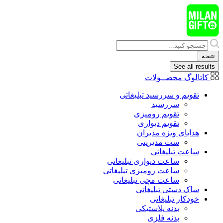
پرش
به
محتوا
Search
...
نتیجه
See all results
کاتالوگ محصــولات
تقویم و سررسید تبلیغاتی
سررسید
تقویم رومیزی
تقویم دیواری
هدایای ويژه مدیران
ست مدیریتی
ساعت تبلیغاتی
ساعت دیواری تبلیغاتی
ساعت رومیزی تبلیغاتی
ساعت مچی تبلیغاتی
ساک دستی تبلیغاتی
خودکار تبلیغاتی
بدنه پلاستیکی
بدنه فلزی