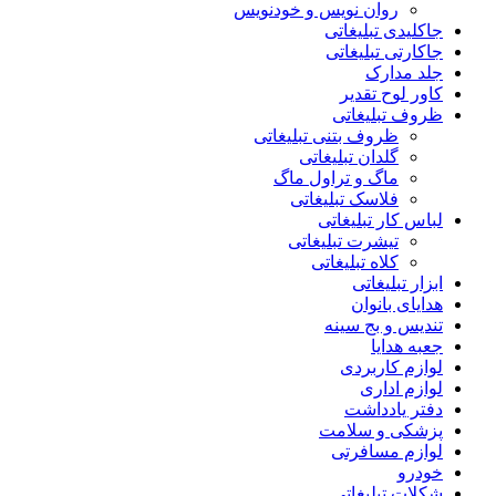
روان نویس و خودنویس
جاکلیدی تبلیغاتی
جاکارتی تبلیغاتی
جلد مدارک
کاور لوح تقدیر
ظروف تبلیغاتی
ظروف بتنی تبلیغاتی
گلدان تبلیغاتی
ماگ و تراول ماگ
فلاسک تبلیغاتی
لباس کار تبلیغاتی
تیشرت تبلیغاتی
کلاه تبلیغاتی
ابزار تبلیغاتی
هدایای بانوان
تندیس و بج سینه
جعبه هدایا
لوازم کاربردی
لوازم اداری
دفتر یادداشت
پزشکی و سلامت
لوازم مسافرتی
خودرو
شکلات تبلیغاتی