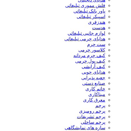
فلش مموری تبلیغاتی
پاور بانک تبلیغاتی
اسپیکر تبلیغاتی
هندزفری
هدست
لوازم جانبی تبلیغاتی
هدایای چرمی تبلیغاتی
ست چرم
کلاسور چرمی
کیف چرم مردانه
کیف پول چرمی
کیف آرایشی
هدایای چوبی
جعبه پذیرایی
صنایع دستی
خاتم کاری
میناکاری
معرق کاری
پرچم
پرچم رومیزی
پرچم تشریفات
پرچم ساحلی
سازه های نمایشگاهی