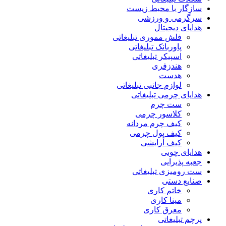
سازگار با محیط زیست
سرگرمی و ورزشی
هدایای دیجیتال
فلش مموری تبلیغاتی
پاوربانک تبلیغاتی
اسپیکر تبلیغاتی
هندزفری
هدست
لوازم جانبی تبلیغاتی
هدایای چرمی تبلیغاتی
ست چرم
کلاسور چرمی
کیف چرم مردانه
کیف پول چرمی
کیف آرایشی
هدایای چوبی
جعبه پذیرایی
ست رومیزی تبلیغاتی
صنایع دستی
خاتم کاری
مینا کاری
معرق کاری
پرچم تبلیغاتی