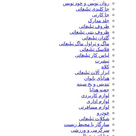
روان نویس و خود نویس
جا کلیدی تبلیغاتی
جا کارتی
جلد مدارک
ظروف تبلیغاتی
ظروف بتنی تبلیغاتی
گلدان تبلیغاتی
ماگ و تراول ماگ تبلیغاتی
فلاسک تبلیغاتی
لباس کار تبلیغاتی
تیشرت
کلاه
ابزار آلات تبلیغاتی
هدایای بانوان
تندیس و بج سینه
جعبه هدایا
لوازم کاربردی
لوازم اداری
لوازم مسافرتی
خودرو
شکلات تبلیغاتی
سازگار با محیط زیست
سرگرمی و ورزشی
هدایای دیجیتال