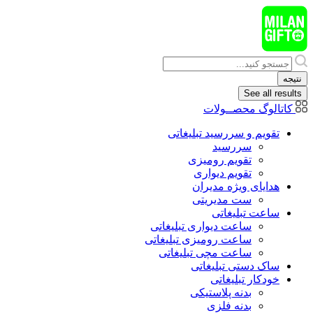
پرش
به
محتوا
Search
...
نتیجه
See all results
کاتالوگ محصــولات
تقویم و سررسید تبلیغاتی
سررسید
تقویم رومیزی
تقویم دیواری
هدایای ويژه مدیران
ست مدیریتی
ساعت تبلیغاتی
ساعت دیواری تبلیغاتی
ساعت رومیزی تبلیغاتی
ساعت مچی تبلیغاتی
ساک دستی تبلیغاتی
خودکار تبلیغاتی
بدنه پلاستیکی
بدنه فلزی