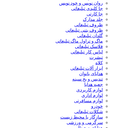
روان نویس و خود نویس
جا کلیدی تبلیغاتی
جا کارتی
جلد مدارک
ظروف تبلیغاتی
ظروف بتنی تبلیغاتی
گلدان تبلیغاتی
ماگ و تراول ماگ تبلیغاتی
فلاسک تبلیغاتی
لباس کار تبلیغاتی
تیشرت
کلاه
ابزار آلات تبلیغاتی
هدایای بانوان
تندیس و بج سینه
جعبه هدایا
لوازم کاربردی
لوازم اداری
لوازم مسافرتی
خودرو
شکلات تبلیغاتی
سازگار با محیط زیست
سرگرمی و ورزشی
هدایای دیجیتال