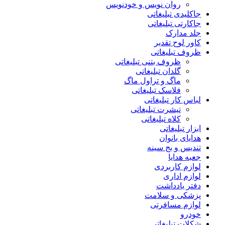
روان نویس و خودنویس
جاکلیدی تبلیغاتی
جاکارتی تبلیغاتی
جلد مدارک
کاور لوح تقدیر
ظروف تبلیغاتی
ظروف بتنی تبلیغاتی
گلدان تبلیغاتی
ماگ و تراول ماگ
فلاسک تبلیغاتی
لباس کار تبلیغاتی
تیشرت تبلیغاتی
کلاه تبلیغاتی
ابزار تبلیغاتی
هدایای بانوان
تندیس و بج سینه
جعبه هدایا
لوازم کاربردی
لوازم اداری
دفتر یادداشت
پزشکی و سلامت
لوازم مسافرتی
خودرو
شکلات تبلیغاتی