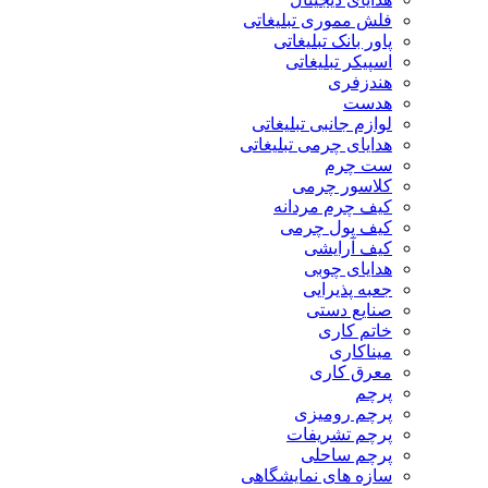
فلش مموری تبلیغاتی
پاور بانک تبلیغاتی
اسپیکر تبلیغاتی
هندزفری
هدست
لوازم جانبی تبلیغاتی
هدایای چرمی تبلیغاتی
ست چرم
کلاسور چرمی
کیف چرم مردانه
کیف پول چرمی
کیف آرایشی
هدایای چوبی
جعبه پذیرایی
صنایع دستی
خاتم کاری
میناکاری
معرق کاری
پرچم
پرچم رومیزی
پرچم تشریفات
پرچم ساحلی
سازه های نمایشگاهی