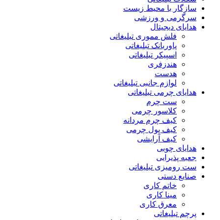
سازگار با محیط زیست
سرگرمی و ورزشی
هدایای دیجیتال
فلش مموری تبلیغاتی
پاوربانک تبلیغاتی
اسپیکر تبلیغاتی
هندزفری
هدست
لوازم جانبی تبلیغاتی
هدایای چرمی تبلیغاتی
ست چرم
کلاسور چرمی
کیف چرم مردانه
کیف پول چرمی
کیف آرایشی
هدایای چوبی
جعبه پذیرایی
ست رومیزی تبلیغاتی
صنایع دستی
خاتم کاری
مینا کاری
معرق کاری
پرچم تبلیغاتی