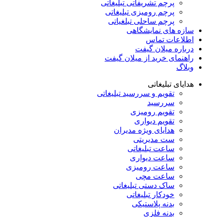
پرچم تشریفاتی تبلیغاتی
پرچم رومیزی تبلیغاتی
پرچم ساحلی تبلغیاتی
سازه های نمایشگاهی
اطلاعات تماس
درباره میلان گیفت
راهنمای خرید از میلان گیفت
وبلاگ
هدایای تبلیغاتی
تقویم و سررسید تبلیغاتی
سررسید
تقویم رومیزی
تقویم دیواری
هدایای ویژه مدیران
ست مدیریتی
ساعت تبلیغاتی
ساعت دیواری
ساعت رومیزی
ساعت مچی
ساک دستی تبلیغاتی
خودکار تبلیغاتی
بدنه پلاستیکی
بدنه فلزی