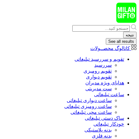
پرش
به
محتوا
Search
...
نتیجه
See all results
کاتالوگ محصــولات
تقویم و سررسید تبلیغاتی
سررسید
تقویم رومیزی
تقویم دیواری
هدایای ويژه مدیران
ست مدیریتی
ساعت تبلیغاتی
ساعت دیواری تبلیغاتی
ساعت رومیزی تبلیغاتی
ساعت مچی تبلیغاتی
ساک دستی تبلیغاتی
خودکار تبلیغاتی
بدنه پلاستیکی
بدنه فلزی