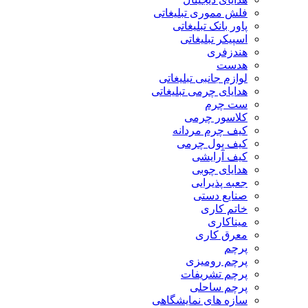
فلش مموری تبلیغاتی
پاور بانک تبلیغاتی
اسپیکر تبلیغاتی
هندزفری
هدست
لوازم جانبی تبلیغاتی
هدایای چرمی تبلیغاتی
ست چرم
کلاسور چرمی
کیف چرم مردانه
کیف پول چرمی
کیف آرایشی
هدایای چوبی
جعبه پذیرایی
صنایع دستی
خاتم کاری
میناکاری
معرق کاری
پرچم
پرچم رومیزی
پرچم تشریفات
پرچم ساحلی
سازه های نمایشگاهی