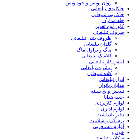
روان نویس و خودنویس
جاکلیدی تبلیغاتی
جاکارتی تبلیغاتی
جلد مدارک
کاور لوح تقدیر
ظروف تبلیغاتی
ظروف بتنی تبلیغاتی
گلدان تبلیغاتی
ماگ و تراول ماگ
فلاسک تبلیغاتی
لباس کار تبلیغاتی
تیشرت تبلیغاتی
کلاه تبلیغاتی
ابزار تبلیغاتی
هدایای بانوان
تندیس و بج سینه
جعبه هدایا
لوازم کاربردی
لوازم اداری
دفتر یادداشت
پزشکی و سلامت
لوازم مسافرتی
خودرو
شکلات تبلیغاتی