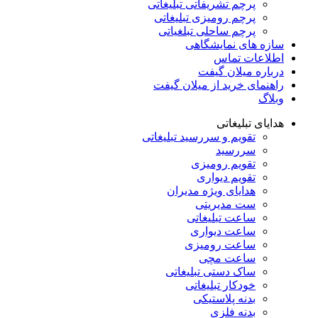
پرچم تشریفاتی تبلیغاتی
پرچم رومیزی تبلیغاتی
پرچم ساحلی تبلغیاتی
سازه های نمایشگاهی
اطلاعات تماس
درباره میلان گیفت
راهنمای خرید از میلان گیفت
وبلاگ
هدایای تبلیغاتی
تقویم و سررسید تبلیغاتی
سررسید
تقویم رومیزی
تقویم دیواری
هدایای ویژه مدیران
ست مدیریتی
ساعت تبلیغاتی
ساعت دیواری
ساعت رومیزی
ساعت مچی
ساک دستی تبلیغاتی
خودکار تبلیغاتی
بدنه پلاستیکی
بدنه فلزی