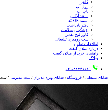
کانتر
رول آپ
پاپ آپ
استند ایکس
استند QR کد
دفتر یادداشت
پزشکی و سلامت
کاور لوح تقدیر
ست رومیزی تبلیغاتی
اطلاعات تماس
درباره میلان گیفت
راهنمای خرید از میلان گیفت
وبلاگ
۰۲۱-۸۸۷۴۱۶۸۱
هدایای تبلیغاتی
/
فروشگاه
/
هدایای ویژه مدیران
/
ست مدیریتی
/
ست 642