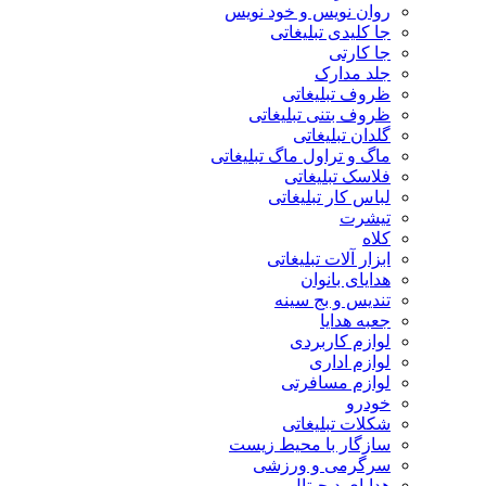
روان نویس و خود نویس
جا کلیدی تبلیغاتی
جا کارتی
جلد مدارک
ظروف تبلیغاتی
ظروف بتنی تبلیغاتی
گلدان تبلیغاتی
ماگ و تراول ماگ تبلیغاتی
فلاسک تبلیغاتی
لباس کار تبلیغاتی
تیشرت
کلاه
ابزار آلات تبلیغاتی
هدایای بانوان
تندیس و بج سینه
جعبه هدایا
لوازم کاربردی
لوازم اداری
لوازم مسافرتی
خودرو
شکلات تبلیغاتی
سازگار با محیط زیست
سرگرمی و ورزشی
هدایای دیجیتال