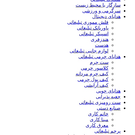
سازگار با محیط زیست
سرگرمی و ورزشی
هدایای دیجیتال
فلش مموری تبلیغاتی
پاوربانک تبلیغاتی
اسپیکر تبلیغاتی
هندزفری
هدست
لوازم جانبی تبلیغاتی
هدایای چرمی تبلیغاتی
ست چرم
کلاسور چرمی
کیف چرم مردانه
کیف پول چرمی
کیف آرایشی
هدایای چوبی
جعبه پذیرایی
ست رومیزی تبلیغاتی
صنایع دستی
خاتم کاری
مینا کاری
معرق کاری
پرچم تبلیغاتی