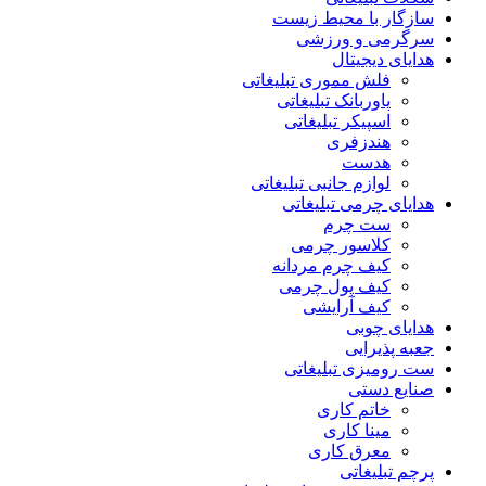
سازگار با محیط زیست
سرگرمی و ورزشی
هدایای دیجیتال
فلش مموری تبلیغاتی
پاوربانک تبلیغاتی
اسپیکر تبلیغاتی
هندزفری
هدست
لوازم جانبی تبلیغاتی
هدایای چرمی تبلیغاتی
ست چرم
کلاسور چرمی
کیف چرم مردانه
کیف پول چرمی
کیف آرایشی
هدایای چوبی
جعبه پذیرایی
ست رومیزی تبلیغاتی
صنایع دستی
خاتم کاری
مینا کاری
معرق کاری
پرچم تبلیغاتی