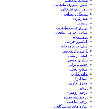
فلش مموری تبلیغاتی
پاور بانک تبلیغاتی
اسپیکر تبلیغاتی
هندزفری
هدست
لوازم جانبی تبلیغاتی
هدایای چرمی تبلیغاتی
ست چرم
کلاسور چرمی
کیف چرم مردانه
کیف پول چرمی
کیف آرایشی
هدایای چوبی
جعبه پذیرایی
صنایع دستی
خاتم کاری
میناکاری
معرق کاری
پرچم
پرچم رومیزی
پرچم تشریفات
پرچم ساحلی
سازه های نمایشگاهی