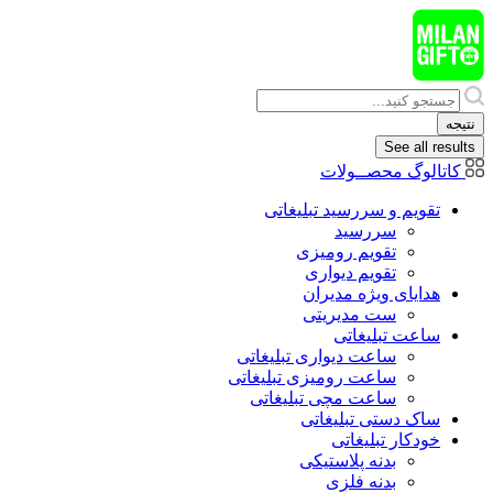
پرش
به
محتوا
Search
...
نتیجه
See all results
کاتالوگ محصــولات
تقویم و سررسید تبلیغاتی
سررسید
تقویم رومیزی
تقویم دیواری
هدایای ويژه مدیران
ست مدیریتی
ساعت تبلیغاتی
ساعت دیواری تبلیغاتی
ساعت رومیزی تبلیغاتی
ساعت مچی تبلیغاتی
ساک دستی تبلیغاتی
خودکار تبلیغاتی
بدنه پلاستیکی
بدنه فلزی