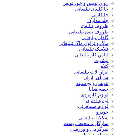
روان نویس و خود نویس
جا کلیدی تبلیغاتی
جا کارتی
جلد مدارک
ظروف تبلیغاتی
ظروف بتنی تبلیغاتی
گلدان تبلیغاتی
ماگ و تراول ماگ تبلیغاتی
فلاسک تبلیغاتی
لباس کار تبلیغاتی
تیشرت
کلاه
ابزار آلات تبلیغاتی
هدایای بانوان
تندیس و بج سینه
جعبه هدایا
لوازم کاربردی
لوازم اداری
لوازم مسافرتی
خودرو
شکلات تبلیغاتی
سازگار با محیط زیست
سرگرمی و ورزشی
هدایای دیجیتال