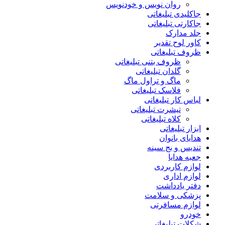
روان نویس و خودنویس
جاکلیدی تبلیغاتی
جاکارتی تبلیغاتی
جلد مدارک
کاور لوح تقدیر
ظروف تبلیغاتی
ظروف بتنی تبلیغاتی
گلدان تبلیغاتی
ماگ و تراول ماگ
فلاسک تبلیغاتی
لباس کار تبلیغاتی
تیشرت تبلیغاتی
کلاه تبلیغاتی
ابزار تبلیغاتی
هدایای بانوان
تندیس و بج سینه
جعبه هدایا
لوازم کاربردی
لوازم اداری
دفتر یادداشت
پزشکی و سلامت
لوازم مسافرتی
خودرو
شکلات تبلیغاتی