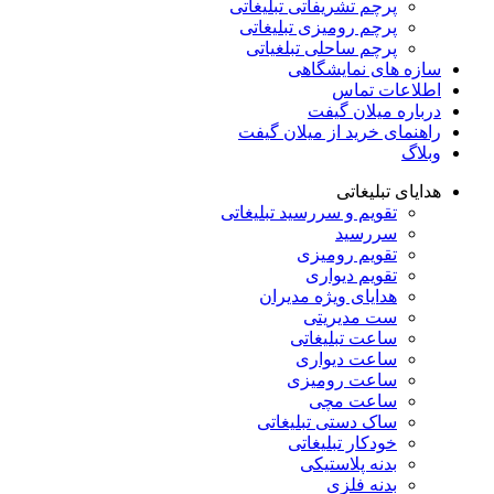
پرچم تشریفاتی تبلیغاتی
پرچم رومیزی تبلیغاتی
پرچم ساحلی تبلغیاتی
سازه های نمایشگاهی
اطلاعات تماس
درباره میلان گیفت
راهنمای خرید از میلان گیفت
وبلاگ
هدایای تبلیغاتی
تقویم و سررسید تبلیغاتی
سررسید
تقویم رومیزی
تقویم دیواری
هدایای ویژه مدیران
ست مدیریتی
ساعت تبلیغاتی
ساعت دیواری
ساعت رومیزی
ساعت مچی
ساک دستی تبلیغاتی
خودکار تبلیغاتی
بدنه پلاستیکی
بدنه فلزی